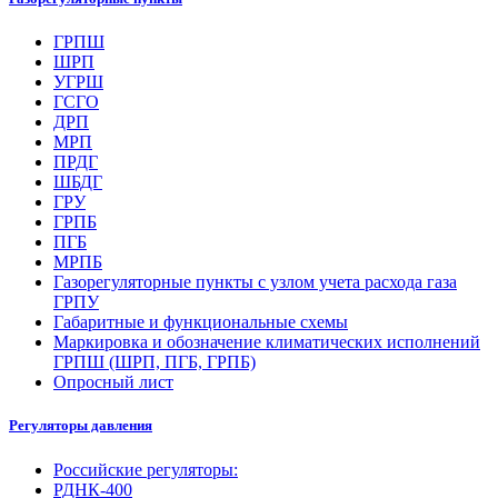
ГРПШ
ШРП
УГРШ
ГСГО
ДРП
МРП
ПРДГ
ШБДГ
ГРУ
ГРПБ
ПГБ
МРПБ
Газорегуляторные пункты с узлом учета расхода газа
ГРПУ
Габаритные и функциональные схемы
Маркировка и обозначение климатических исполнений
ГРПШ (ШРП, ПГБ, ГРПБ)
Опросный лист
Регуляторы давления
Российские регуляторы:
РДНК-400