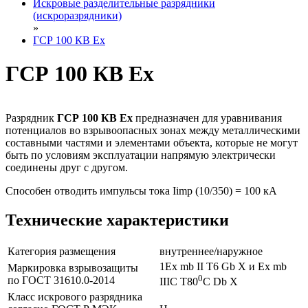
Искровые разделительные разрядники
(искроразрядники)
»
ГСР 100 КВ Ex
ГСР 100 КВ Ex
Разрядник
ГСР 100 КВ Ex
предназначен для уравнивания
потенциалов во взрывоопасных зонах между металлическими
составными частями и элементами объекта, которые не могут
быть по условиям эксплуатации напрямую электрически
соединены друг с другом.
Способен отводить импульсы тока Iimp (10/350) = 100 кА
Технические характеристики
Категория размещения
внутреннее/наружное
1Ex mb II T6 Gb X и Ex mb
Маркировка взрывозащиты
0
по ГОСТ 31610.0-2014
IIIC T80
C Db X
Класс искрового разрядника