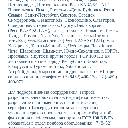
Петрозаводск, Петропавловск (Респ.КАЗАХСТАН)
Прокопьевск, Псков, Ростов-на-Дону, Рубцовск, Рязань,
Самара, Санкт-Петербург, Саратов, Саранск,
Симферополь, Севастополь, Сковородино, Славгород,
Ставрополь, Стерлитамак, Сургут,Талдыкорган
(Респ.КАЗАХСТАН), Тараз, Тобольск, Тольятти, Томск,
Тында, Тюмень, Улан-Удэ, Ульяновск, Усть-Илимск,
Усть-Кут, Усть-Каменогорск(Респ.КАЗАХСТАН), Уфа,
Хабаровск, Ханты-Мансийск, Чебоксары, Челябинск,
Чита, Шадринск, Шымкент, Южно-Сахалинск, г. ЮРГА,
Ярославль, Якутск и другие города. ГСР 100 КВ Ex
доставляется во все города Республики Казахстан,
Белоруссии, Туркменистана, Узбекистана,
Азербайджана, Кыргызстана и других стран СНГ, при
согласовании по телефону: +7 (8452) 400-178, +7 (8452)
400-079.
Для подбора и заказа оборудования, запроса
разрешительных документов (сертификат качества,
разрешение на применение, паспорт изделия,
сертификат Газсерт, уточнения характеристик,
уточнения сроков производства, запроса габаритной,
функциональной схемы, паспорта на
ГСР 100 КВ Ex
обращаться в отдел подбора оборудования: +7 (8452)