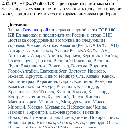
400-079, +7 (8452) 400-178. При формировании заказа по
телефону, вы сможете не только уточнить цену, но и получить
консультации по техническим характеристикам приборов.
Доставка
Завод «
Газмашстрой
» предлагает приобрести
ГСР 100
КВ Ex
заводам и предприятиям России и стран СНГ.
Доставка оборудования возможна по следующим
городам: Абакан, Актобе, Алматы (Респ. КАЗАХСТАН),
Ангарск, Архангельск, Астана(Респ.КАЗАХСТАН),
Астрахань, Атырау, Ачинск, Барнаул, Березники, Бийск,
Благовещенск, Братск, Великий Новгород, Великие
Луки, Владивосток, Волгоград, Вологда, Воронеж,
Горно-Алтайск, Екатеринбург, Златоуст, Иваново,
Ижевск, Иркутск, Ишим, Йошкар-Ола, Казань, Канск,
Калининград, Караганда, Киров, Кокшетау, Кемерово,
Комсомольск-на-Амуре, Костанай, Краснодар,
Красноярск, Куйбышев, Курган, Кызыл, Кызылорда,
Кострома, Ленинск-Кузнецкий, Ленск ,Липецк,
Магнитогорск, Мариинск, Междуреченск, Миасс,
Мирный, Москва, Мурманск, Набережные Челны,
Находка, Нерюнгри, Нижневартовск, Нижний
Новгород, Нижний Тагил, Новокузнецк, Новороссийск,
Новосибирск, Ноябрьск, Озерск, Омск, Оренбург, Орск,
Павлодар(Респ.КАЗАХСТАН), Пенза, Пермь,