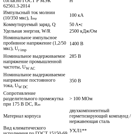
согласно ГОСТ Р МЭК
H
62561.3-2014
Импульсный ток молнии
100 кА
(10/350 мкс), I
imp
Коммутируемый заряд, Q
50 A•с
Удельная энергия, W/R
2500 кДж/Ом
Номинальное импульсное
пробивное напряжение (1,2/50
1400 В
мкс), U
r imp
Номинальное выдерживаемое
285 В
напряжение промышленной
частоты, U
W AC
Номинальное выдерживаемое
напряжение постоянного
350 В
тока, U
W DC
Сопротивление
разделительного промежутка
> 100 МОм
при 175 В DC, R
из
двухкомпонентный
Материал корпуса
герметизирующий компаунд /
нержавеющая сталь
Вид климатического
УХЛ1**
исполнения по ГОСТ 15150-69