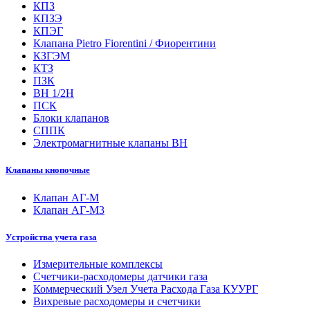
КПЗ
КПЗЭ
КПЭГ
Клапана Pietro Fiorentini / Фиорентини
КЗГЭМ
КТЗ
ПЗК
ВН 1/2Н
ПСК
Блоки клапанов
СППК
Электромагнитные клапаны ВН
Клапаны кнопочные
Клапан АГ-М
Клапан АГ-М3
Устройства учета газа
Измерительные комплексы
Счетчики-расходомеры датчики газа
Коммерческий Узел Учета Расхода Газа КУУРГ
Вихревые расходомеры и счетчики