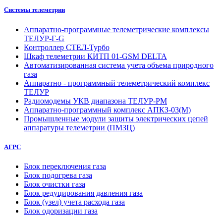
Системы телеметрии
Аппаратно-программные телеметрические комплексы
ТЕЛУР-Г-G
Контроллер СТЕЛ-Турбо
Шкаф телеметрии КИТП 01-GSM DELTA
Автоматизированная система учета объема природного
газа
Аппаратно - программный телеметрический комплекс
ТЕЛУР
Радиомодемы УКВ диапазона ТЕЛУР-РМ
Аппаратно-программный комплекс АПКЗ-03(М)
Промышленные модули защиты электрических цепей
аппаратуры телеметрии (ПМЗЦ)
АГРС
Блок переключения газа
Блок подогрева газа
Блок очистки газа
Блок редуцирования давления газа
Блок (узел) учета расхода газа
Блок одоризации газа