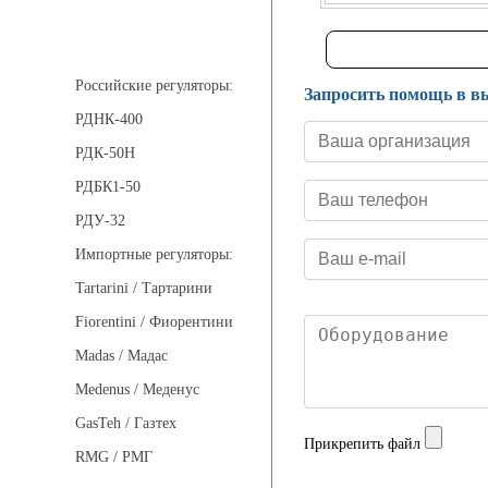
Регуляторы давления
Российские регуляторы:
Запросить помощь в в
РДНК-400
РДК-50Н
РДБК1-50
РДУ-32
Импортные регуляторы:
Tartarini / Тартарини
Fiorentini / Фиорентини
Madas / Мадас
Medenus / Меденус
GasTeh / Газтех
Прикрепить файл
RMG / РМГ