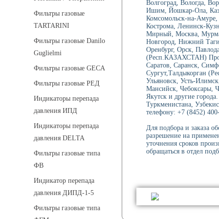
Волгоград, Вологда, Вор
Ишим, Йошкар-Ола, Каза
Фильтры газовые
Комсомольск-на-Амуре, 
TARTARINI
Кострома, Ленинск-Куз
Мирный, Москва, Мурма
Фильтры газовые Danilo
Новгород, Нижний Тагил
Оренбург, Орск, Павлод
Guglielmi
(Респ.КАЗАХСТАН) Проко
Саратов, Саранск, Симф
Фильтры газовые GECA
Сургут,Талдыкорган (Ре
Ульяновск, Усть-Илимск
Фильтры газовые РЕД
Мансийск, Чебоксары, 
Якутск и другие города.
Индикаторы перепада
Туркменистана, Узбекис
давления ИПД
телефону: +7 (8452) 400-
Индикаторы перепада
Для подбора и заказа о
разрешение на применен
давления DELTA
уточнения сроков произ
обращаться в отдел подб
Фильтры газовые типа
ФВ
Индикатор перепада
давления ДИПД-1-5
Фильтры газовые типа