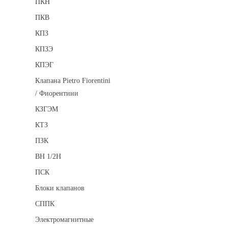
ПКН
ПКВ
КПЗ
КПЗЭ
КПЭГ
Клапана Pietro Fiorentini
/ Фиорентини
КЗГЭМ
КТЗ
ПЗК
ВН 1/2Н
ПСК
Блоки клапанов
СППК
Электромагнитные