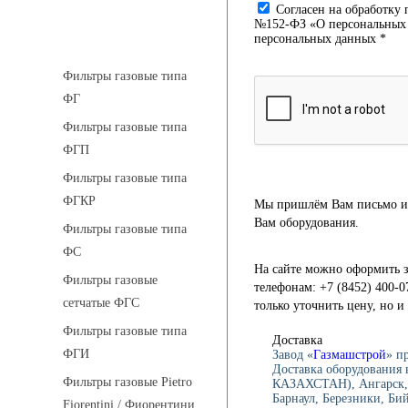
Cогласен на обработку 
№152-ФЗ «О персональных д
Фильтры газовые
персональных данных *
Фильтры газовые типа
ФГ
Фильтры газовые типа
ФГП
Фильтры газовые типа
ФГКР
Мы пришлём Вам письмо и 
Вам оборудования.
Фильтры газовые типа
ФС
На сайте можно оформить з
Фильтры газовые
телефонам: +7 (8452) 400-0
сетчатые ФГС
только уточнить цену, но 
Фильтры газовые типа
Доставка
ФГИ
Завод «
Газмашстрой
» п
Доставка оборудования 
Фильтры газовые Pietro
КАЗАХСТАН), Ангарск, 
Барнаул, Березники, Би
Fiorentini / Фиорентини