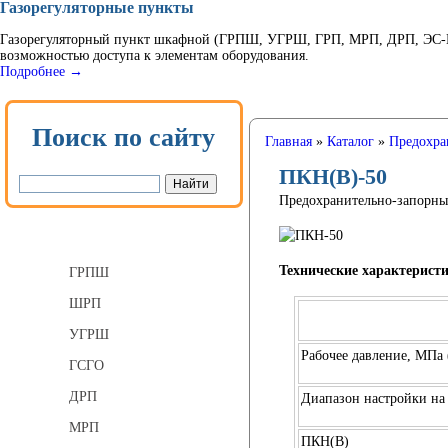
Газорегуляторные пункты
Газорегуляторный пункт шкафной (ГРПШ, УГРШ, ГРП, МРП, ДРП, ЭС-ГР
возможностью доступа к элементам оборудования.
Подробнее →
Поиск по сайту
Главная
»
Каталог
»
Предохра
ПКН(В)-50
Предохранительно-запорн
Газорегуляторные пункты
Технические характерист
ГРПШ
ШРП
УГРШ
Рабочее давление, МПа (
ГСГО
ДРП
Диапазон настройки на
МРП
ПКН(В)