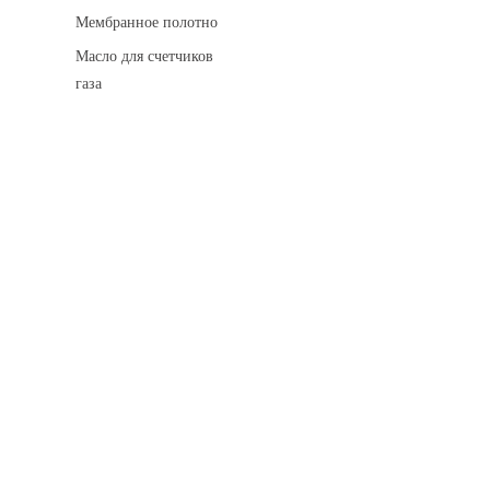
Мембранное полотно
Масло для счетчиков
газа
Искровые разделительные разрядники
Монтажные комплекты
Для транспортировки
Манометры и вакуумметры
Паспорта