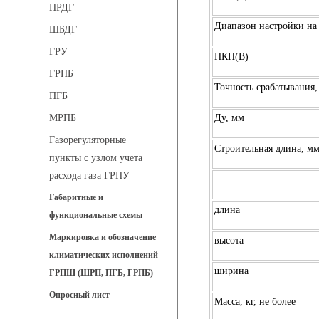
ПРДГ
Диапазон настройки на
ШБДГ
ГРУ
ПКН(В)
ГРПБ
Точность срабатывания
ПГБ
Ду, мм
МРПБ
Газорегуляторные
Строительная длина, м
пункты с узлом учета
расхода газа ГРПУ
Габаритные и
длина
функциональные схемы
Маркировка и обозначение
высота
климатических исполнений
ширина
ГРПШ (ШРП, ПГБ, ГРПБ)
Опросный лист
Масса, кг, не более