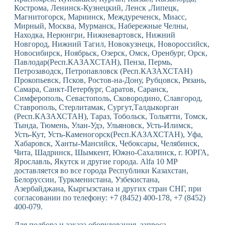
Кострома, Ленинск-Кузнецкий, Ленск ,Липецк,
Магнитогорск, Мариинск, Междуреченск, Миасс,
Мирный, Москва, Мурманск, Набережные Челны,
Находка, Нерюнгри, Нижневартовск, Нижний
Новгород, Нижний Тагил, Новокузнецк, Новороссийск,
Новосибирск, Ноябрьск, Озерск, Омск, Оренбург, Орск,
Павлодар(Респ.КАЗАХСТАН), Пенза, Пермь,
Петрозаводск, Петропавловск (Респ.КАЗАХСТАН)
Прокопьевск, Псков, Ростов-на-Дону, Рубцовск, Рязань,
Самара, Санкт-Петербург, Саратов, Саранск,
Симферополь, Севастополь, Сковородино, Славгород,
Ставрополь, Стерлитамак, Сургут,Талдыкорган
(Респ.КАЗАХСТАН), Тараз, Тобольск, Тольятти, Томск,
Тында, Тюмень, Улан-Удэ, Ульяновск, Усть-Илимск,
Усть-Кут, Усть-Каменогорск(Респ.КАЗАХСТАН), Уфа,
Хабаровск, Ханты-Мансийск, Чебоксары, Челябинск,
Чита, Шадринск, Шымкент, Южно-Сахалинск, г. ЮРГА,
Ярославль, Якутск и другие города. Alfa 10 MP
доставляется во все города Республики Казахстан,
Белоруссии, Туркменистана, Узбекистана,
Азербайджана, Кыргызстана и других стран СНГ, при
согласовании по телефону: +7 (8452) 400-178, +7 (8452)
400-079.
Для подбора и заказа оборудования, запроса