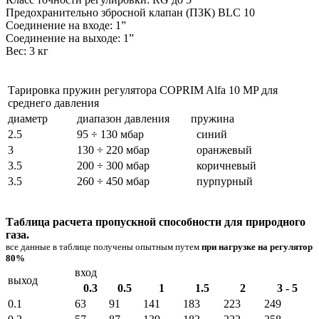
Предохранительно збросной клапан (ПЗК) BLC 10
Соединение на входе: 1”
Соединение на выходе: 1”
Вес: 3 кг
Тарировка пружин регулятора COPRIM Alfa 10 MP для
среднего давления
диаметр
диапазон давления
пружина
2.5
95 ÷ 130 мбар
синий
3
130 ÷ 220 мбар
оранжевый
3.5
200 ÷ 300 мбар
коричневый
3.5
260 ÷ 450 мбар
пурпурный
Таблица расчета пропускной способности для природного
газа.
все данные в таблице получены опытным путем
при нагрузке на регулятор
80%
вход
выход
0.3
0.5
1
1.5
2
3 - 5
0.1
63
91
141
183
223
249