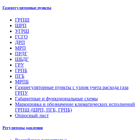
Газорегуляторные пункты
ГРПШ
ШРП
УГРШ
ГСГО
ДРП
МРП
ПРДГ
ШБДГ
ГРУ
ГРПБ
ПГБ
МРПБ
Газорегуляторные пункты с узлом учета расхода газа
ГРПУ
Габаритные и функциональные схемы
Маркировка и обозначение климатических исполнений
ГРПШ (ШРП, ПГБ, ГРПБ)
Опросный лист
Регуляторы давления