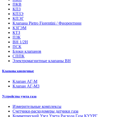
ПКВ
КПЗ
КПЗЭ
КПЭГ
Клапана Pietro Fiorentini / Фиорентини
КЗГЭМ
КТЗ
ПЗК
ВН 1/2Н
ПСК
Блоки клапанов
СППК
Электромагнитные клапаны ВН
Клапаны кнопочные
Клапан АГ-М
Клапан АГ-М3
Устройства учета газа
Измерительные комплексы
Счетчики-расходомеры датчики газа
Коммерческий Узел Учета Расхода Газа КУУРГ