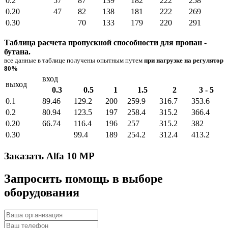
0.2
57
87
139
182
222
258
0.20
47
82
138
181
222
269
0.30
70
133
179
220
291
Таблица расчета пропускной способности для пропан -
бутана.
все данные в таблице получены опытным путем
при нагрузке на регулятор
80%
вход
выход
0.3
0.5
1
1.5
2
3 - 5
0.1
89.46
129.2
200
259.9
316.7
353.6
0.2
80.94
123.5
197
258.4
315.2
366.4
0.20
66.74
116.4
196
257
315.2
382
0.30
99.4
189
254.2
312.4
413.2
Заказать Alfa 10 MP
Запросить помощь в выборе
оборудования