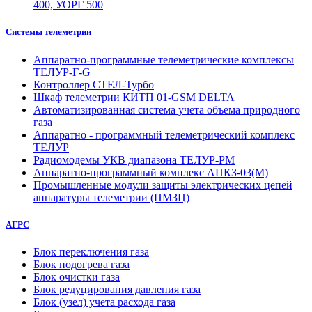
400, УОРГ 500
Системы телеметрии
Аппаратно-программные телеметрические комплексы
ТЕЛУР-Г-G
Контроллер СТЕЛ-Турбо
Шкаф телеметрии КИТП 01-GSM DELTA
Автоматизированная система учета объема природного
газа
Аппаратно - программный телеметрический комплекс
ТЕЛУР
Радиомодемы УКВ диапазона ТЕЛУР-РМ
Аппаратно-программный комплекс АПКЗ-03(М)
Промышленные модули защиты электрических цепей
аппаратуры телеметрии (ПМЗЦ)
АГРС
Блок переключения газа
Блок подогрева газа
Блок очистки газа
Блок редуцирования давления газа
Блок (узел) учета расхода газа