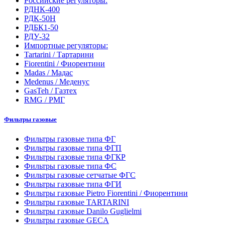
Российские регуляторы:
РДНК-400
РДК-50Н
РДБК1-50
РДУ-32
Импортные регуляторы:
Tartarini / Тартарини
Fiorentini / Фиорентини
Madas / Мадас
Medenus / Меденус
GasTeh / Газтех
RMG / РМГ
Фильтры газовые
Фильтры газовые типа ФГ
Фильтры газовые типа ФГП
Фильтры газовые типа ФГКР
Фильтры газовые типа ФС
Фильтры газовые сетчатые ФГС
Фильтры газовые типа ФГИ
Фильтры газовые Pietro Fiorentini / Фиорентини
Фильтры газовые TARTARINI
Фильтры газовые Danilo Guglielmi
Фильтры газовые GECA