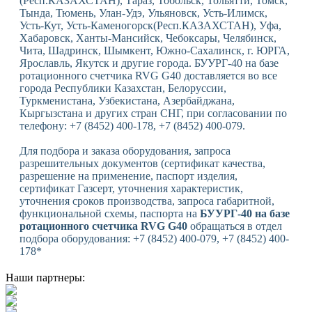
(Респ.КАЗАХСТАН), Тараз, Тобольск, Тольятти, Томск,
Тында, Тюмень, Улан-Удэ, Ульяновск, Усть-Илимск,
Усть-Кут, Усть-Каменогорск(Респ.КАЗАХСТАН), Уфа,
Хабаровск, Ханты-Мансийск, Чебоксары, Челябинск,
Чита, Шадринск, Шымкент, Южно-Сахалинск, г. ЮРГА,
Ярославль, Якутск и другие города. БУУРГ-40 на базе
ротационного счетчика RVG G40 доставляется во все
города Республики Казахстан, Белоруссии,
Туркменистана, Узбекистана, Азербайджана,
Кыргызстана и других стран СНГ, при согласовании по
телефону: +7 (8452) 400-178, +7 (8452) 400-079.
Для подбора и заказа оборудования, запроса
разрешительных документов (сертификат качества,
разрешение на применение, паспорт изделия,
сертификат Газсерт, уточнения характеристик,
уточнения сроков производства, запроса габаритной,
функциональной схемы, паспорта на
БУУРГ-40 на базе
ротационного счетчика RVG G40
обращаться в отдел
подбора оборудования: +7 (8452) 400-079, +7 (8452) 400-
178*
Наши партнеры: