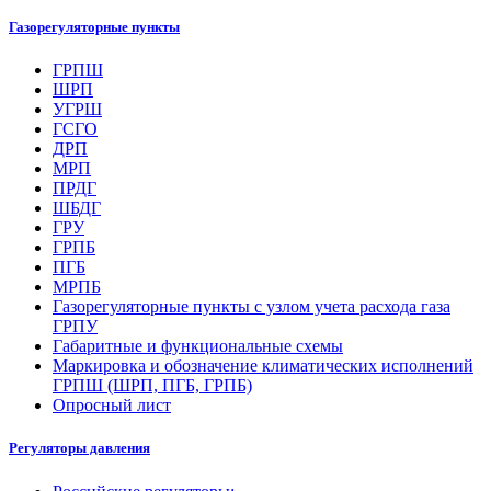
Газорегуляторные пункты
ГРПШ
ШРП
УГРШ
ГСГО
ДРП
МРП
ПРДГ
ШБДГ
ГРУ
ГРПБ
ПГБ
МРПБ
Газорегуляторные пункты с узлом учета расхода газа
ГРПУ
Габаритные и функциональные схемы
Маркировка и обозначение климатических исполнений
ГРПШ (ШРП, ПГБ, ГРПБ)
Опросный лист
Регуляторы давления