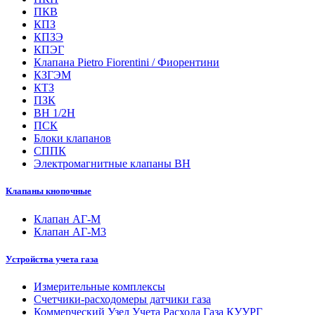
ПКВ
КПЗ
КПЗЭ
КПЭГ
Клапана Pietro Fiorentini / Фиорентини
КЗГЭМ
КТЗ
ПЗК
ВН 1/2Н
ПСК
Блоки клапанов
СППК
Электромагнитные клапаны ВН
Клапаны кнопочные
Клапан АГ-М
Клапан АГ-М3
Устройства учета газа
Измерительные комплексы
Счетчики-расходомеры датчики газа
Коммерческий Узел Учета Расхода Газа КУУРГ