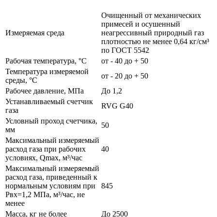
Очищенный от механических
примесей и осушенный
Измеряемая среда
неагрессивный природный газ
плотностью не менее 0,64 кг/см³
по ГОСТ 5542
Рабочая температура, °С
от - 40 до + 50
Температура измеряемой
от - 20 до + 50
среды, °С
Рабочее давление, МПа
До 1,2
Устанавливаемый счетчик
RVG G40
газа
Условный проход счетчика,
50
мм
Максимальный измеряемый
расход газа при рабочих
40
условиях, Qmax, м³/час
Максимальный измеряемый
расход газа, приведенный к
нормальным условиям при
845
Рвх=1,2 МПа, м³/час, не
менее
Масса, кг не более
До 2500