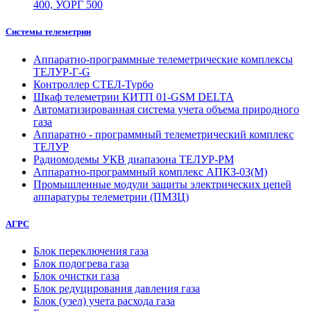
400, УОРГ 500
Системы телеметрии
Аппаратно-программные телеметрические комплексы
ТЕЛУР-Г-G
Контроллер СТЕЛ-Турбо
Шкаф телеметрии КИТП 01-GSM DELTA
Автоматизированная система учета объема природного
газа
Аппаратно - программный телеметрический комплекс
ТЕЛУР
Радиомодемы УКВ диапазона ТЕЛУР-РМ
Аппаратно-программный комплекс АПКЗ-03(М)
Промышленные модули защиты электрических цепей
аппаратуры телеметрии (ПМЗЦ)
АГРС
Блок переключения газа
Блок подогрева газа
Блок очистки газа
Блок редуцирования давления газа
Блок (узел) учета расхода газа