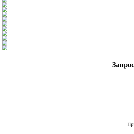
Запро
Пр