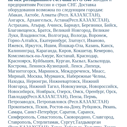
предприятиям России и стран СНГ. Доставка
оборудования возможна по следующим городам:
Абакан, Актобе, Алматы (Респ. КАЗАХСТАН),
Ангарск, Архангельск, Астана(Респ.КАЗАХСТАН),
Астрахань, Атырау, Ачинск, Барнаул, Березники, Бийск,
Благовещенск, Братск, Великий Новгород, Великие
Луки, Владивосток, Волгоград, Вологда, Воронеж,
Горно-Алтайск, Екатеринбург, Златоуст, Иваново,
Ижевск, Иркутск, Ишим, Йошкар-Ола, Казань, Канск,
Калининград, Караганда, Киров, Кокшетау, Кемерово,
Комсомольск-на-Амуре, Костанай, Краснодар,
Красноярск, Куйбышев, Курган, Кызыл, Кызылорда,
Кострома, Ленинск-Кузнецкий, Ленск ,Липецк,
Магнитогорск, Мариинск, Междуреченск, Миасс,
Мирный, Москва, Мурманск, Набережные Челны,
Находка, Нерюнгри, Нижневартовск, Нижний
Новгород, Нижний Тагил, Новокузнецк, Новороссийск,
Новосибирск, Ноябрьск, Озерск, Омск, Оренбург, Орск,
Павлодар(Респ.КАЗАХСТАН), Пенза, Пермь,
Петрозаводск, Петропавловск (Респ.КАЗАХСТАН)
Прокопьевск, Псков, Ростов-на-Дону, Рубцовск, Рязань,
Самара, Санкт-Петербург, Саратов, Саранск,
Симферополь, Севастополь, Сковородино, Славгород,
Ставрополь, Стерлитамак, Сургут,Талдыкорган