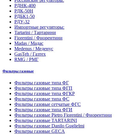
Российские регуляторы:
РДНК-400
РДК-50Н
РДБК1-50
РДУ-32
Импортные регуляторы:
Tartarini / Тартарини
Fiorentini / Фиорентини
Madas / Мадас
Medenus / Меденус
GasTeh / Газтех
RMG / РМГ
Фильтры газовые
Фильтры газовые типа ФГ
Фильтры газовые типа ФГП
Фильтры газовые типа ФГКР
Фильтры газовые типа ФС
Фильтры газовые сетчатые ФГС
Фильтры газовые типа ФГИ
Фильтры газовые Pietro Fiorentini / Фиорентини
Фильтры газовые TARTARINI
Фильтры газовые Danilo Guglielmi
Фильтры газовые GECA