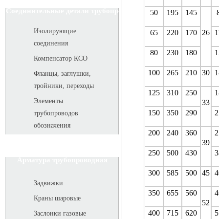
Соединительные детали трубопровода
50
195
145
Изолирующие
65
220
170
26
1
соединения
80
230
180
1
Компенсатор КСО
100
265
210
30
1
Фланцы, заглушки,
тройники, переходы
125
310
250
1
Элементы
33
150
350
290
2
трубопроводов
обозначения
200
240
360
2
39
250
500
430
3
Арматура трубопроводная
300
585
500
45
4
Задвижки
350
655
560
4
Краны шаровые
52
400
715
620
5
Заслонки газовые