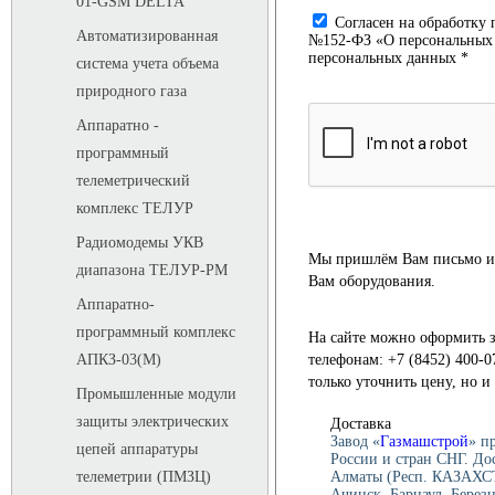
01-GSM DELTA
Cогласен на обработку 
Автоматизированная
№152-ФЗ «О персональных д
персональных данных *
система учета объема
природного газа
Аппаратно -
программный
телеметрический
комплекс ТЕЛУР
Радиомодемы УКВ
Мы пришлём Вам письмо и 
диапазона ТЕЛУР-РМ
Вам оборудования.
Аппаратно-
программный комплекс
На сайте можно оформить з
телефонам: +7 (8452) 400-0
АПКЗ-03(М)
только уточнить цену, но 
Промышленные модули
защиты электрических
Доставка
Завод «
Газмашстрой
» п
цепей аппаратуры
России и стран СНГ. До
Алматы (Респ. КАЗАХСТ
телеметрии (ПМЗЦ)
Ачинск, Барнаул, Берез