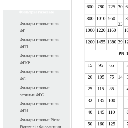
600
780
725
30
6
Фильтры газовые
800
1010
950
8
33
Фильтры газовые типа
1000
1220
1160
1
ФГ
Фильтры газовые типа
1200
1455
1380
39
1
ФГП
PN=1
Фильтры газовые типа
ФГКР
15
95
65
Фильтры газовые типа
20
105
75
14
ФС
Фильтры газовые
25
115
85
сетчатые ФГС
32
135
100
Фильтры газовые типа
ФГИ
40
145
110
Фильтры газовые Pietro
50
160
125
Fiorentini / Фиорентини