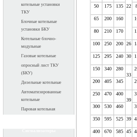
котельные установки
50
175
135
22
ТКУ
65
200
160
1
Блочные котельные
установки БКУ
80
210
170
1
Котельные блочно-
100
250
200
26
1
модульные
125
295
240
30
1
Газовые котельные
опросный лист ТКУ
150
340
280
2
(БКУ)
33
200
405
345
2
Дизельные котельные
Автоматизированные
250
470
400
3
39
котельные
300
530
460
3
Паровая котельная
350
595
525
39
4
Сигнализаторы
400
670
585
45
4