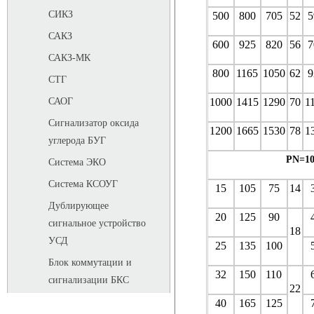
СИКЗ
500
800
705
52
5
САКЗ
600
925
820
56
7
САКЗ-МК
800
1165
1050
62
9
СТГ
1000
1415
1290
70
1
САОГ
Сигнализатор оксида
1200
1665
1530
78
1
углерода БУГ
PN=10
Система ЭКО
Система КСОУГ
15
105
75
14
Дублирующее
20
125
90
сигнальное устройство
18
УСД
25
135
100
Блок коммутации и
32
150
110
сигнализации БКС
22
40
165
125