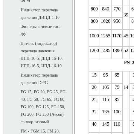
ФГМ
600
840
770
6
Индикатор перепада
39
давления ДИПД-1-10
800
1020
950
8
Фильтры газовые типа
ФУ
1000
1255
1170
45
1
Датчик (индикатор)
1200
1485
1390
52
1
перепада давления
ДПД-16-5, ДПД-16-10,
PN=2
ИПД-16-5, ИПД-16-10
15
95
65
Индикатор перепада
давления DP/G
20
105
75
14
FG 15, FG 20, FG 25, FG
25
115
85
40, FG 50, FG 65, FG 80,
FG 100, FG 125, FG 150,
32
135
100
FG 200, FG 250 (Avcon)
фильтр газовый
40
145
110
FM - FGM 15, FM 20,