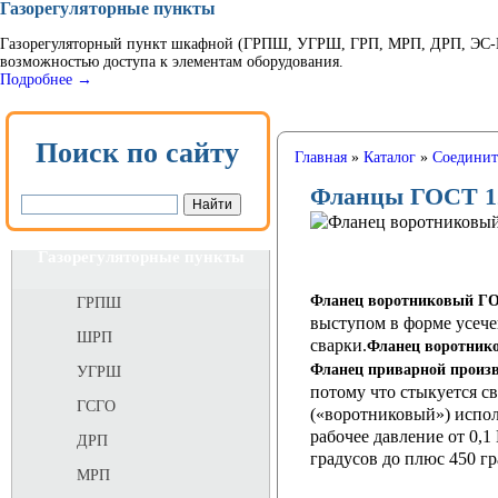
Газорегуляторные пункты
Газорегуляторный пункт шкафной (ГРПШ, УГРШ, ГРП, МРП, ДРП, ЭС-ГР
возможностью доступа к элементам оборудования.
Подробнее →
Поиск по сайту
Главная
»
Каталог
»
Соединит
Фланцы ГОСТ 12
Газорегуляторные пункты
Фланец воротниковый ГО
ГРПШ
выступом в форме усече
ШРП
сварки.
Фланец воротник
Фланец приварной произ
УГРШ
потому что стыкуется с
ГСГО
(«воротниковый») испол
рабочее давление от 0,
ДРП
градусов до плюс 450 гр
МРП