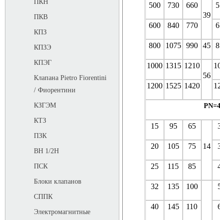
ПКН
500
730
660
5
39
ПКВ
600
840
770
6
КПЗ
800
1075
990
45
8
КПЗЭ
КПЭГ
1000
1315
1210
1
56
Клапана Pietro Fiorentini
1200
1525
1420
1
/ Фиорентини
КЗГЭМ
PN=4
КТЗ
15
95
65
ПЗК
20
105
75
14
ВН 1/2Н
25
115
85
ПСК
Блоки клапанов
32
135
100
СППК
40
145
110
Электромагнитные