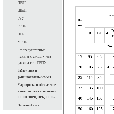
ПРДГ
ШБДГ
раз
ГРУ
Dу,
мм
ГРПБ
D
D
D1
d
ПГБ
МРПБ
PN=1
Газорегуляторные
15
95
65
пункты с узлом учета
расхода газа ГРПУ
20
105
75
14
Габаритные и
функциональные схемы
25
115
85
Маркировка и обозначение
32
135
100
климатических исполнений
ГРПШ (ШРП, ПГБ, ГРПБ)
40
145
110
Опросный лист
50
160
125