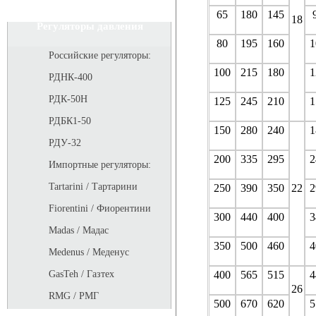
65
180
145
18
Регуляторы давления
80
195
160
1
Российские регуляторы:
100
215
180
1
РДНК-400
РДК-50Н
125
245
210
1
РДБК1-50
150
280
240
1
РДУ-32
200
335
295
2
Импортные регуляторы:
Tartarini / Тартарини
250
390
350
22
2
Fiorentini / Фиорентини
300
440
400
3
Madas / Мадас
350
500
460
4
Medenus / Меденус
400
565
515
4
GasTeh / Газтех
26
RMG / РМГ
500
670
620
5