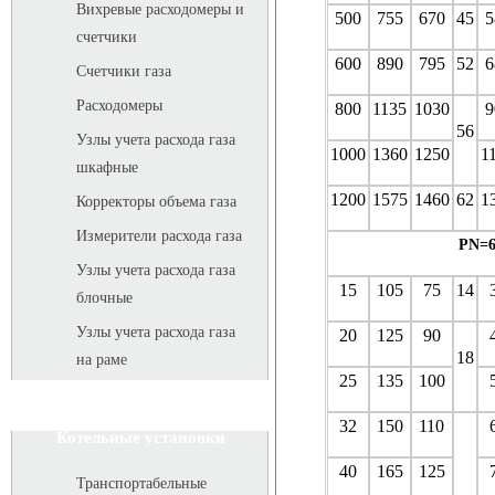
Вихревые расходомеры и
500
755
670
45
5
счетчики
600
890
795
52
6
Счетчики газа
Расходомеры
800
1135
1030
9
56
Узлы учета расхода газа
1000
1360
1250
1
шкафные
1200
1575
1460
62
1
Корректоры объема газа
Измерители расхода газа
PN=6
Узлы учета расхода газа
15
105
75
14
блочные
Узлы учета расхода газа
20
125
90
18
на раме
25
135
100
32
150
110
Котельные установки
40
165
125
Транспортабельные