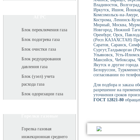
Владивосток, Волгоград,
Иркутск, Ишим, Йошкар-
Комсомольск-на-Амуре, 
АГРС
Кострома, Ленинск-Куз
Мирный, Москва, Мурма
Новгород, Нижний Тагил
Блок переключения газа
Оренбург, Орск, Павлод
Блок подогрева газа
(Респ.КАЗАХСТАН) Проко
Саратов, Саранск, Симф
Блок очистки газа
Сургут,Талдыкорган (Ре
Ульяновск, Усть-Илимск
Блок редуцирования
Мансийск, Чебоксары, 
Якутск и другие города
давления газа
Белоруссии, Туркменист
согласовании по телефон
Блок (узел) учета
расхода газа
Для подбора и заказа о
разрешение на применен
Блок одоризации газа
уточнения сроков произ
ГОСТ 12821-80
обращать
Горелки газовые
Горелка газовая
инжекционная среднего