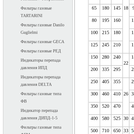
65
180
145
18
Фильтры газовые
TARTARINI
80
195
160
1
Фильтры газовые Danilo
100
215
180
1
Guglielmi
Фильтры газовые GECA
125
245
210
1
Фильтры газовые РЕД
150
280
240
1
Индикаторы перепада
22
давления ИПД
200
335
295
2
Индикаторы перепада
250
405
355
2
давления DELTA
300
460
410
26
3
Фильтры газовые типа
ФВ
350
520
470
4
Индикатор перепада
400
580
525
30
4
давления ДИПД-1-5
Фильтры газовые типа
500
710
650
33
5