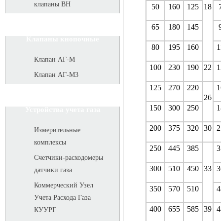
клапаны ВН
50
160
125
18
65
180
145
Клапаны кнопочные
80
195
160
1
Клапан АГ-М
100
230
190
22
1
Клапан АГ-М3
125
270
220
1
26
150
300
250
1
Устройства учета газа
200
375
320
30
2
Измерительные
комплексы
250
445
385
3
Счетчики-расходомеры
300
510
450
33
3
датчики газа
Коммерческий Узел
350
570
510
4
Учета Расхода Газа
400
655
585
39
4
КУУРГ