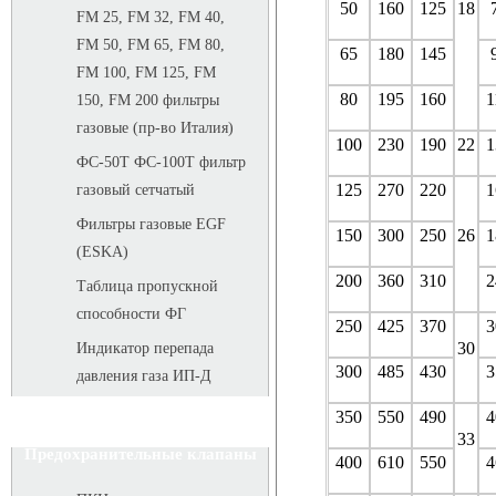
50
160
125
18
FM 25, FM 32, FM 40,
FM 50, FM 65, FM 80,
65
180
145
FM 100, FM 125, FM
80
195
160
1
150, FM 200 фильтры
газовые (пр-во Италия)
100
230
190
22
1
ФС-50Т ФС-100Т фильтр
125
270
220
1
газовый сетчатый
Фильтры газовые EGF
150
300
250
26
1
(ESKA)
200
360
310
2
Таблица пропускной
способности ФГ
250
425
370
3
30
Индикатор перепада
300
485
430
3
давления газа ИП-Д
350
550
490
4
33
Предохранительные клапаны
400
610
550
4