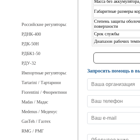
Масса без аккумулятора,
Габаритные размеры кор
Регуляторы давления
Степень защиты оболоч
Российские регуляторы:
поверхности
Срок службы
РДНК-400
Диапазон рабочих темп
РДК-50Н
РДБК1-50
РДУ-32
Запросить помощь в в
Импортные регуляторы:
Tartarini / Тартарини
Fiorentini / Фиорентини
Madas / Мадас
Medenus / Меденус
GasTeh / Газтех
RMG / РМГ