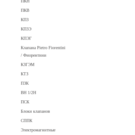
ПКН
ПКВ
КПЗ
КПЗЭ
КПЭГ
Клапана Pietro Fiorentini
/ Фиорентини
КЗГЭМ
КТЗ
ПЗК
ВН 1/2Н
ПСК
Блоки клапанов
СППК
Электромагнитные