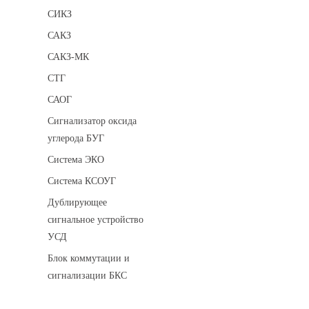
СИКЗ
САКЗ
САКЗ-МК
СТГ
САОГ
Сигнализатор оксида
углерода БУГ
Система ЭКО
Система КСОУГ
Дублирующее
сигнальное устройство
УСД
Блок коммутации и
сигнализации БКС