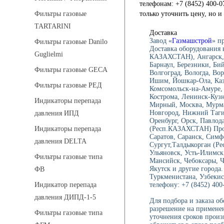
телефонам: +7 (8452) 400-0
только уточнить цену, но 
Фильтры газовые
TARTARINI
Доставка
Завод «
Газмашстрой
» п
Фильтры газовые Danilo
Доставка оборудования 
Guglielmi
КАЗАХСТАН), Ангарск, 
Барнаул, Березники, Би
Фильтры газовые GECA
Волгоград, Вологда, Вор
Ишим, Йошкар-Ола, Каза
Фильтры газовые РЕД
Комсомольск-на-Амуре, 
Кострома, Ленинск-Куз
Индикаторы перепада
Мирный, Москва, Мурма
Новгород, Нижний Тагил
давления ИПД
Оренбург, Орск, Павлод
(Респ.КАЗАХСТАН) Проко
Индикаторы перепада
Саратов, Саранск, Симф
давления DELTA
Сургут,Талдыкорган (Ре
Ульяновск, Усть-Илимск
Фильтры газовые типа
Мансийск, Чебоксары, 
Якутск и другие города.
ФВ
Туркменистана, Узбекис
телефону: +7 (8452) 400-
Индикатор перепада
давления ДИПД-1-5
Для подбора и заказа о
разрешение на применен
Фильтры газовые типа
уточнения сроков произ