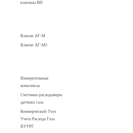
клапаны ВН
Клапаны кнопочные
Клапан АГ-М
Клапан АГ-М3
Устройства учета газа
Измерительные
комплексы
Счетчики-расходомеры
датчики газа
Коммерческий Узел
Учета Расхода Газа
КУУРГ