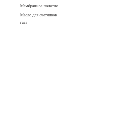
Мембранное полотно
Масло для счетчиков
газа
Искровые разделительные разрядники
Монтажные комплекты
Для транспортировки
Манометры и вакуумметры
Паспорта