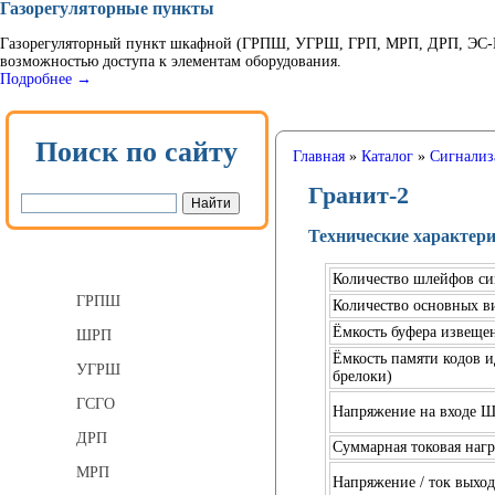
Газорегуляторные пункты
Газорегуляторный пункт шкафной (ГРПШ, УГРШ, ГРП, МРП, ДРП, ЭС-ГР
возможностью доступа к элементам оборудования.
Подробнее →
Поиск по сайту
Главная
»
Каталог
»
Сигнализ
Гранит-2
Технические характер
Газорегуляторные пункты
Количество шлейфов си
ГРПШ
Количество основных в
Ёмкость буфера извеще
ШРП
Ёмкость памяти кодов и
УГРШ
брелоки)
ГСГО
Напряжение на входе Ш
ДРП
Суммарная токовая наг
МРП
Напряжение / ток выхо