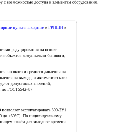
 с возможностью доступа к элементам оборудования.
торные пункты шкафные
»
ГРПШН
»
ниями редуцирования на основе
ния объектов комуннально-бытового,
ия высокого и среднего давления на
вления на выходе, и автоматического
оде от допустимых значений,
й по ГОСТ5542–87.
 позволяет эксплуатировать 300-2У1
60 до +60°С). По индивидуальному
днищем шкафа для холодное времени