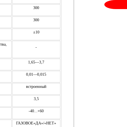
300
300
±10
тва,
-
1,65—3,7
0,01—0,015
встроенный
3,5
-40...+60
ГАЗОВОЕ«ДА»/«НЕТ»