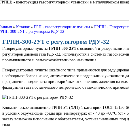
Ш) - конструкция газорегуляторной установки в металлическом шкафу
Главная
»
Каталог
»
ГРП - газорегуляторные пункты
»
ГРПШ - Газорегуля
ГРПН-300-2У1 с регулятором РДУ-32
ГРПН-300-2У1 с регулятором РДУ-32
Газорегуляторные пункты
ГРПН-300-2У1
с основной и резервными ли
регуляторов давленя газа РДУ-32, используются в системах газоснабже
промышленного и сельскохозяйственного назначения.
Газорегуляторные пункты шкафного типа применяются для редуцирован
необходимое более низкое, автоматического поддержания указанного да
прекращения подачи газа при аварийных отклонениях давления на вых
фильтрации газа поставляемого потребителю от механических примесе
Климатическое исполнение ГРПН У1 (ХЛ1) 1 категории ГОСТ 15150-69
в услових окружающей среды при температурах от - 40 до +60°С (от - 
заказу возможно исполнение с обогревателем, устанавливленным под 
года.