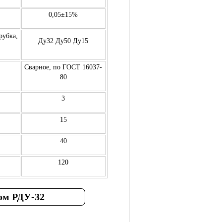
0,05±15%
рубка,
Ду32 Ду50 Ду15
Сварное, по ГОСТ 16037-
80
3
15
40
120
ом РДУ-32