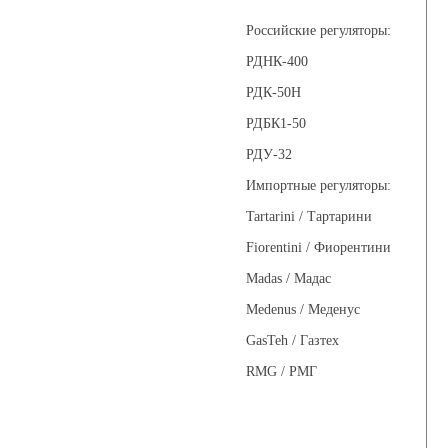
Российские регуляторы:
РДНК-400
РДК-50Н
РДБК1-50
РДУ-32
Импортные регуляторы:
Tartarini / Тартарини
Fiorentini / Фиорентини
Madas / Мадас
Medenus / Меденус
GasTeh / Газтех
RMG / РМГ
Фильтры газовые