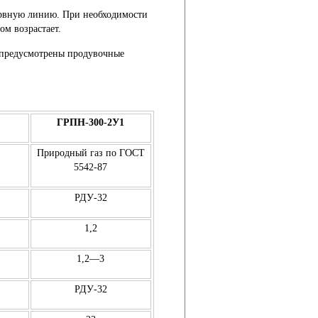
зервную линию. При необходимости
ом возрастает.
а предусмотрены продувочные
ГРПН-300-2У1
Природный газ по ГОСТ
5542-87
РДУ-32
1,2
1,2—3
РДУ-32