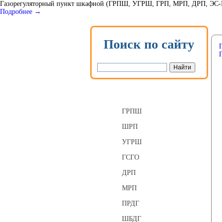
Газорегуляторный пункт шкафной (ГРПШ, УГРШ, ГРП, МРП, ДРП, ЭС-ГРП
Подробнее →
Поиск по сайту
Газорегуляторные пункты
ГРПШ
ШРП
УГРШ
ГСГО
ДРП
МРП
ПРДГ
ШБДГ