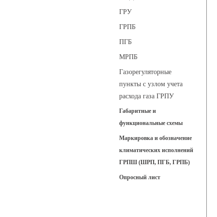
ГРУ
ГРПБ
ПГБ
МРПБ
Газорегуляторные
пункты с узлом учета
расхода газа ГРПУ
Габаритные и
функциональные схемы
Маркировка и обозначение
климатических исполнений
ГРПШ (ШРП, ПГБ, ГРПБ)
Опросный лист
Регуляторы давления