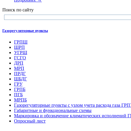
Поиск по сайту
Газорегуляторные пункты
ГРПШ
ШРП
УГРШ
ГСГО
ДРП
МРП
ПРДГ
ШБДГ
ГРУ
ГРПБ
ПГБ
МРПБ
Газорегуляторные пункты с узлом учета расхода газа ГР
Габаритные и функциональные схемы
Маркировка и обозначение климатических исполнений
Опросный лист