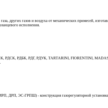
газа, других газов и воздуха от механических примесей, изгота
фланцевого исполнения.
 РДНК, РДСК, РДБК, РДГ, РДУК, TARTARINI, FIORENTINI, MADAS
.
П, ДРП, ЭС-ГРПШ) - конструкция газорегуляторной установки 