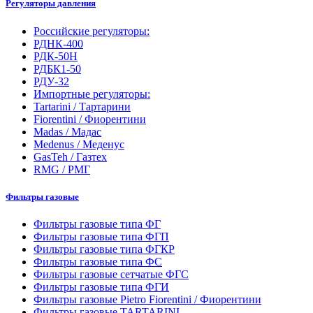
Регуляторы давления
Российские регуляторы:
РДНК-400
РДК-50Н
РДБК1-50
РДУ-32
Импортные регуляторы:
Tartarini / Тартарини
Fiorentini / Фиорентини
Madas / Мадас
Medenus / Меденус
GasTeh / Газтех
RMG / РМГ
Фильтры газовые
Фильтры газовые типа ФГ
Фильтры газовые типа ФГП
Фильтры газовые типа ФГКР
Фильтры газовые типа ФС
Фильтры газовые сетчатые ФГС
Фильтры газовые типа ФГИ
Фильтры газовые Pietro Fiorentini / Фиорентини
Фильтры газовые TARTARINI