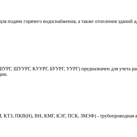
ля подачи горячего водоснабжения, а также отопления зданий 
УРГ, ШУУРГ, КУУРГ, БУУРГ, УУРГ) предназначен для учета рас
ции.
 КТЗ, ПКВ(Н), ВН, КМГ, КЭГ, ПСК, ЗМЭФ) - трубопроводная ар