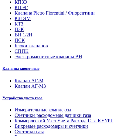
КПЗЭ
КПЭГ
Клапана Pietro Fiorentini / Фиорентини
КЗГЭМ
КТЗ
ПЗК
ВН 1/2Н
ПСК
Блоки клапанов
СППК
Электромагнитные клапаны ВН
Клапаны кнопочные
Клапан АГ-М
Клапан АГ-М3
Устройства учета газа
Измерительные комплексы
Счетчики-расходомеры датчики газа
Коммерческий Узел Учета Расхода Газа КУУРГ
Вихревые расходомеры и счетчики
Счетчики газа