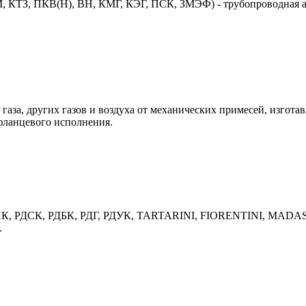
 КТЗ, ПКВ(Н), ВН, КМГ, КЭГ, ПСК, ЗМЭФ) - трубопроводная ар
газа, других газов и воздуха от механических примесей, изгота
фланцевого исполнения.
 РДНК, РДСК, РДБК, РДГ, РДУК, TARTARINI, FIORENTINI, MADAS
.