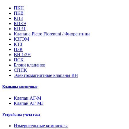
ПКН
ПКВ
КПЗ
КПЗЭ
КПЭГ
Клапана Pietro Fiorentini / Фиорентини
КЗГЭМ
КТЗ
ПЗК
ВН 1/2Н
ПСК
Блоки клапанов
СППК
Электромагнитные клапаны ВН
Клапаны кнопочные
Клапан АГ-М
Клапан АГ-М3
Устройства учета газа
Измерительные комплексы