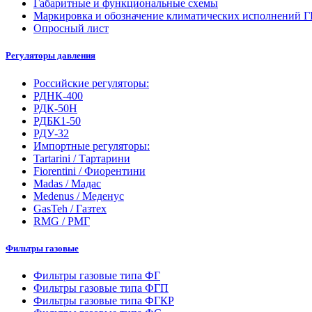
Габаритные и функциональные схемы
Маркировка и обозначение климатических исполнений
Опросный лист
Регуляторы давления
Российские регуляторы:
РДНК-400
РДК-50Н
РДБК1-50
РДУ-32
Импортные регуляторы:
Tartarini / Тартарини
Fiorentini / Фиорентини
Madas / Мадас
Medenus / Меденус
GasTeh / Газтех
RMG / РМГ
Фильтры газовые
Фильтры газовые типа ФГ
Фильтры газовые типа ФГП
Фильтры газовые типа ФГКР