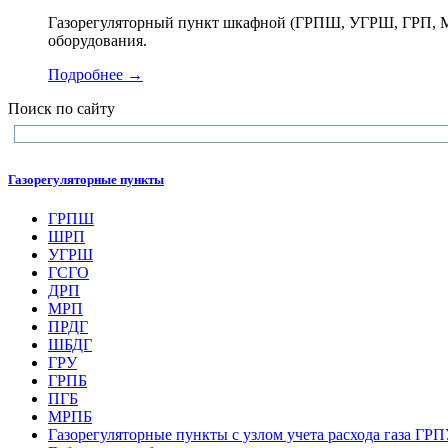
Газорегуляторный пункт шкафной (ГРПШ, УГРШ, ГРП, МР
оборудования.
Подробнее →
Поиск по сайту
Газорегуляторные пункты
ГРПШ
ШРП
УГРШ
ГСГО
ДРП
МРП
ПРДГ
ШБДГ
ГРУ
ГРПБ
ПГБ
МРПБ
Газорегуляторные пункты с узлом учета расхода газа ГР