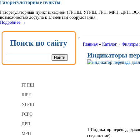
Газорегуляторные пункты
Газорегуляторный пункт шкафной (ГРПШ, УГРШ, ГРП, МРП, ДРП, ЭС-ГР
возможностью доступа к элементам оборудования.
Подробнее →
Поиск по сайту
Главная
»
Каталог
»
Фильтры 
Индикаторы пер
Газорегуляторные пункты
ГРПШ
ШРП
УГРШ
ГСГО
ДРП
1 Индикатор перепада давл
МРП
соединение).