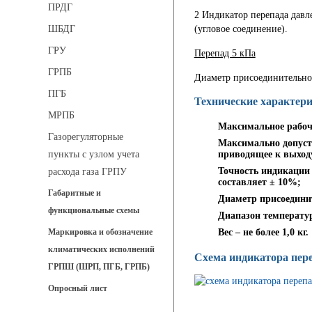
ПРДГ
2 Индикатор перепада давл
(угловое соединение).
ШБДГ
ГРУ
Перепад 5 кПа
ГРПБ
Диаметр присоединительной
ПГБ
Технические характери
МРПБ
Максимальное рабоч
Газорегуляторные
Максимально допусти
приводящее к выходу
пункты с узлом учета
Точность индикации 
расхода газа ГРПУ
составляет ± 10%;
Габаритные и
Диаметр присоединит
функциональные схемы
Диапазон температур
Вес – не более 1,0 кг.
Маркировка и обозначение
климатических исполнений
Схема индикатора пер
ГРПШ (ШРП, ПГБ, ГРПБ)
Опросный лист