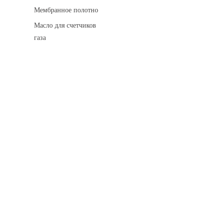
Мембранное полотно
Масло для счетчиков
газа
Искровые разделительные разрядники
Монтажные комплекты
Для транспортировки
Манометры и вакуумметры
Паспорта