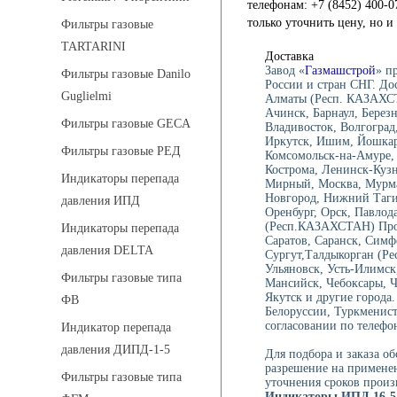
телефонам: +7 (8452) 400-0
только уточнить цену, но 
Фильтры газовые
TARTARINI
Доставка
Завод «
Газмашстрой
» п
Фильтры газовые Danilo
России и стран СНГ. До
Guglielmi
Алматы (Респ. КАЗАХСТ
Ачинск, Барнаул, Берез
Фильтры газовые GECA
Владивосток, Волгоград,
Иркутск, Ишим, Йошкар-
Фильтры газовые РЕД
Комсомольск-на-Амуре, 
Кострома, Ленинск-Куз
Индикаторы перепада
Мирный, Москва, Мурма
Новгород, Нижний Тагил
давления ИПД
Оренбург, Орск, Павлод
(Респ.КАЗАХСТАН) Проко
Индикаторы перепада
Саратов, Саранск, Симф
давления DELTA
Сургут,Талдыкорган (Ре
Ульяновск, Усть-Илимск
Фильтры газовые типа
Мансийск, Чебоксары, 
Якутск и другие города
ФВ
Белоруссии, Туркменист
согласовании по телефон
Индикатор перепада
давления ДИПД-1-5
Для подбора и заказа о
разрешение на применен
Фильтры газовые типа
уточнения сроков произ
Индикаторы ИПД 16-5