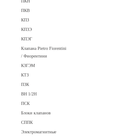
ПКН
ПКВ
КПЗ
КПЗЭ
КПЭГ
Клапана Pietro Fiorentini
/ Фиорентини
КЗГЭМ
КТЗ
ПЗК
ВН 1/2Н
ПСК
Блоки клапанов
СППК
Электромагнитные