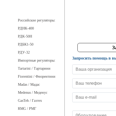
Регуляторы давления
Российские регуляторы:
РДНК-400
РДК-50Н
РДБК1-50
З
РДУ-32
Запросить помощь в в
Импортные регуляторы:
Tartarini / Тартарини
Fiorentini / Фиорентини
Madas / Мадас
Medenus / Меденус
GasTeh / Газтех
RMG / РМГ