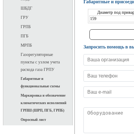
Габаритные и присоед
ШБДГ
Диаметр под привар
ГРУ
159
ГРПБ
ПГБ
МРПБ
Запросить помощь в в
Газорегуляторные
пункты с узлом учета
расхода газа ГРПУ
Габаритные и
функциональные схемы
Маркировка и обозначение
климатических исполнений
ГРПШ (ШРП, ПГБ, ГРПБ)
Опросный лист