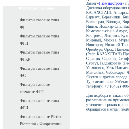
Завод «
Газмашстрой
» п
Доставка оборудования 
Фильтры газовые
КАЗАХСТАН), Ангарск, 
Барнаул, Березники, Би
Фильтры газовые типа
Волгоград, Вологда, Вор
Ишим, Йошкар-Ола, Каза
ФГ
Комсомольск-на-Амуре, 
Кострома, Ленинск-Куз
Фильтры газовые типа
Мирный, Москва, Мурма
ФГП
Новгород, Нижний Тагил
Оренбург, Орск, Павлод
Фильтры газовые типа
(Респ.КАЗАХСТАН) Проко
Саратов, Саранск, Симф
ФГКР
Сургут,Талдыкорган (Ре
Ульяновск, Усть-Илимск
Фильтры газовые типа
Мансийск, Чебоксары, 
ФС
Якутск и другие города.
Туркменистана, Узбекис
Фильтры газовые
телефону: +7 (8452) 400-
сетчатые ФГС
Для подбора и заказа о
разрешение на применен
Фильтры газовые типа
уточнения сроков произ
ФГИ
обращаться в отдел подб
Фильтры газовые Pietro
Fiorentini / Фиорентини