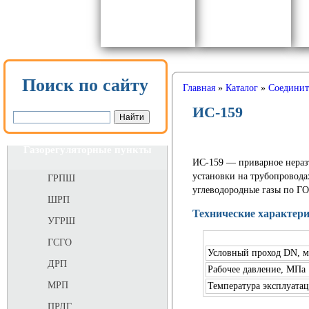
Поиск по сайту
Главная
»
Каталог
»
Соединит
ИС-159
Газорегуляторные пункты
ИС-159
— приварное неразъ
установки на трубопровод
ГРПШ
углеводородные газы по ГО
ШРП
Технические характер
УГРШ
ГСГО
Условный проход DN, 
ДРП
Рабочее давление, МПа
МРП
Температура эксплуата
ПРДГ