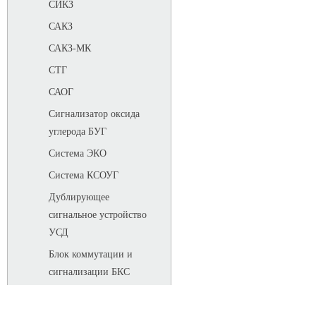
СИКЗ
САКЗ
САКЗ-МК
СТГ
САОГ
Сигнализатор оксида
углерода БУГ
Система ЭКО
Система КСОУГ
Дублирующее
сигнальное устройство
УСД
Блок коммутации и
сигнализации БКС