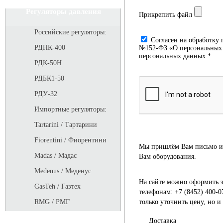
Регуляторы давления
Прикрепить файл
Российские регуляторы:
Cогласен на обработку 
РДНК-400
№152-ФЗ «О персональных д
персональных данных *
РДК-50Н
РДБК1-50
РДУ-32
Импортные регуляторы:
Tartarini / Тартарини
Fiorentini / Фиорентини
Мы пришлём Вам письмо и 
Madas / Мадас
Вам оборудования.
Medenus / Меденус
На сайте можно оформить з
GasTeh / Газтех
телефонам: +7 (8452) 400-0
только уточнить цену, но 
RMG / РМГ
Доставка