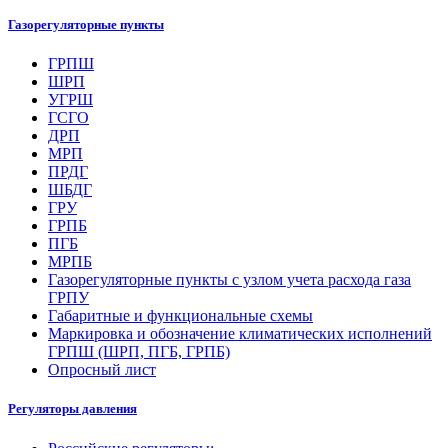
Газорегуляторные пункты
ГРПШ
ШРП
УГРШ
ГСГО
ДРП
МРП
ПРДГ
ШБДГ
ГРУ
ГРПБ
ПГБ
МРПБ
Газорегуляторные пункты с узлом учета расхода газа
ГРПУ
Габаритные и функциональные схемы
Маркировка и обозначение климатических исполнений
ГРПШ (ШРП, ПГБ, ГРПБ)
Опросный лист
Регуляторы давления