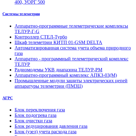
400, УОРГ 500
Системы телеметрии
Аппаратно-программные телеметрические комплексы
ТЕЛУР-Г-G
Контроллер СТЕЛ-Турбо
Шкаф телеметрии КИТП 01-GSM DELTA
Автоматизированная система учета объема природного
газа
Аппаратно - программный телеметрический комплекс
ТЕЛУР
Радиомодемы УКВ диапазона ТЕЛУР-РМ
Аппаратно-программный комплекс АПКЗ-03(М)
Промышленные модули защиты электрических цепей
аппаратуры телеметрии (ПМЗЦ)
АГРС
Блок переключения газа
Блок подогрева газа
Блок очистки газа
Блок редуцирования давления газа
Блок (узел) учета расхода газа