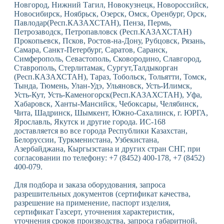
Новгород, Нижний Тагил, Новокузнецк, Новороссийск,
Новосибирск, Ноябрьск, Озерск, Омск, Оренбург, Орск,
Павлодар(Респ.КАЗАХСТАН), Пенза, Пермь,
Петрозаводск, Петропавловск (Респ.КАЗАХСТАН)
Прокопьевск, Псков, Ростов-на-Дону, Рубцовск, Рязань,
Самара, Санкт-Петербург, Саратов, Саранск,
Симферополь, Севастополь, Сковородино, Славгород,
Ставрополь, Стерлитамак, Сургут,Талдыкорган
(Респ.КАЗАХСТАН), Тараз, Тобольск, Тольятти, Томск,
Тында, Тюмень, Улан-Удэ, Ульяновск, Усть-Илимск,
Усть-Кут, Усть-Каменогорск(Респ.КАЗАХСТАН), Уфа,
Хабаровск, Ханты-Мансийск, Чебоксары, Челябинск,
Чита, Шадринск, Шымкент, Южно-Сахалинск, г. ЮРГА,
Ярославль, Якутск и другие города. ИС-168
доставляется во все города Республики Казахстан,
Белоруссии, Туркменистана, Узбекистана,
Азербайджана, Кыргызстана и других стран СНГ, при
согласовании по телефону: +7 (8452) 400-178, +7 (8452)
400-079.
Для подбора и заказа оборудования, запроса
разрешительных документов (сертификат качества,
разрешение на применение, паспорт изделия,
сертификат Газсерт, уточнения характеристик,
уточнения сроков производства, запроса габаритной,