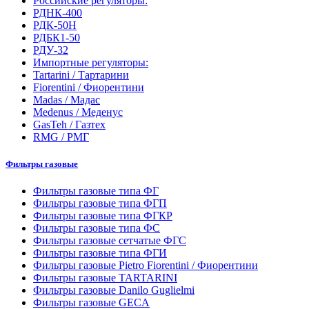
Российские регуляторы:
РДНК-400
РДК-50Н
РДБК1-50
РДУ-32
Импортные регуляторы:
Tartarini / Тартарини
Fiorentini / Фиорентини
Madas / Мадас
Medenus / Меденус
GasTeh / Газтех
RMG / РМГ
Фильтры газовые
Фильтры газовые типа ФГ
Фильтры газовые типа ФГП
Фильтры газовые типа ФГКР
Фильтры газовые типа ФС
Фильтры газовые сетчатые ФГС
Фильтры газовые типа ФГИ
Фильтры газовые Pietro Fiorentini / Фиорентини
Фильтры газовые TARTARINI
Фильтры газовые Danilo Guglielmi
Фильтры газовые GECA