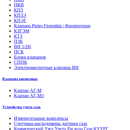
ПКВ
КПЗ
КПЗЭ
КПЭГ
Клапана Pietro Fiorentini / Фиорентини
КЗГЭМ
КТЗ
ПЗК
ВН 1/2Н
ПСК
Блоки клапанов
СППК
Электромагнитные клапаны ВН
Клапаны кнопочные
Клапан АГ-М
Клапан АГ-М3
Устройства учета газа
Измерительные комплексы
Счетчики-расходомеры датчики газа
Коммерческий Узел Учета Расхода Газа КУУРГ