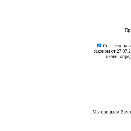
Пр
Cогласен на 
законом от 27.07.
целей, опре
Мы пришлём Вам пи