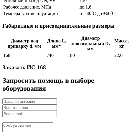
Условный проход DN, мм
150
Рабочее давление, МПа
до 1,6
Температура эксплуатации
от -40˚С до +60˚С
Габаритные и присоединительные размеры
Диаметр
Диаметр под
Длина L,
Масса,
максимальный D,
приварку d, мм
мм*
кг
мм
168
740
180
22,0
Заказать ИС-168
Запросить помощь в выборе
оборудования