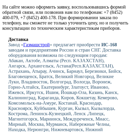
На сайте можно оформить заявку, воспользовавшись формой
обратной связи, или позвонив нам по телефонам: +7 (8452)
400-079, +7 (8452) 400-178. При формировании заказа по
телефону, вы сможете не только уточнить цену, но и получить
консультации по техническим характеристикам приборов.
Доставка
Завод «
Газмашстрой
» предлагает приобрести
ИС-168
заводам и предприятиям России и стран СНГ. Доставка
оборудования возможна по следующим городам:
Абакан, Актобе, Алматы (Респ. КАЗАХСТАН),
Ангарск, Архангельск, Астана(Респ.КАЗАХСТАН),
Астрахань, Атырау, Ачинск, Барнаул, Березники, Бийск,
Благовещенск, Братск, Великий Новгород, Великие
Луки, Владивосток, Волгоград, Вологда, Воронеж,
Горно-Алтайск, Екатеринбург, Златоуст, Иваново,
Ижевск, Иркутск, Ишим, Йошкар-Ола, Казань, Канск,
Калининград, Караганда, Киров, Кокшетау, Кемерово,
Комсомольск-на-Амуре, Костанай, Краснодар,
Красноярск, Куйбышев, Курган, Кызыл, Кызылорда,
Кострома, Ленинск-Кузнецкий, Ленск ,Липецк,
Магнитогорск, Мариинск, Междуреченск, Миасс,
Мирный, Москва, Мурманск, Набережные Челны,
Находка, Нерюнгри, Нижневартовск, Нижний