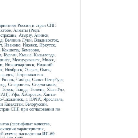
риятиям России и стран СНГ.
ктобе, Алматы (Респ.
трахань, Атырау, Ачинск,
од, Великие Луки, Владивосток,
ст, Иваново, Ижевск, Иркутск,
 Кокшетау, Кемерово,
в, Курган, Кызыл, Кызылорда,
иинск, Междуреченск, Миасс,
ри, Нижневартовск, Нижний
, Ноябрьск, Озерск, Омск,
аводск, Петропавловск
Рязань, Самара, Санкт-Петербург,
род, Ставрополь, Стерлитамак,
 Томск, Тында, Тюмень, Улан-Удэ,
ТАН), Уфа, Хабаровск, Ханты-
-Сахалинск, г. ЮРГА, Ярославль,
ки Казахстан, Белоруссии,
стран СНГ, при согласовании по
нтов (сертификат качества,
точнения характеристик,
ой схемы, паспорта на
ИС-60