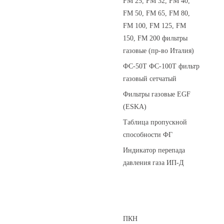
FM 25, FM 32, FM 40,
FM 50, FM 65, FM 80,
FM 100, FM 125, FM
150, FM 200 фильтры
газовые (пр-во Италия)
ФС-50Т ФС-100Т фильтр
газовый сетчатый
Фильтры газовые EGF
(ESKA)
Таблица пропускной
способности ФГ
Индикатор перепада
давления газа ИП-Д
Предохранительные клапаны
ПКН