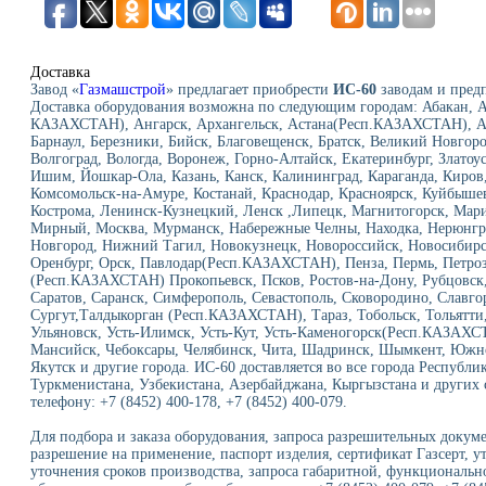
Доставка
Завод «
Газмашстрой
» предлагает приобрести
ИС-60
заводам и предп
Доставка оборудования возможна по следующим городам: Абакан, А
КАЗАХСТАН), Ангарск, Архангельск, Астана(Респ.КАЗАХСТАН), Ас
Барнаул, Березники, Бийск, Благовещенск, Братск, Великий Новгор
Волгоград, Вологда, Воронеж, Горно-Алтайск, Екатеринбург, Златоу
Ишим, Йошкар-Ола, Казань, Канск, Калининград, Караганда, Киров,
Комсомольск-на-Амуре, Костанай, Краснодар, Красноярск, Куйбыше
Кострома, Ленинск-Кузнецкий, Ленск ,Липецк, Магнитогорск, Мар
Мирный, Москва, Мурманск, Набережные Челны, Находка, Нерюнг
Новгород, Нижний Тагил, Новокузнецк, Новороссийск, Новосибирск
Оренбург, Орск, Павлодар(Респ.КАЗАХСТАН), Пенза, Пермь, Петроз
(Респ.КАЗАХСТАН) Прокопьевск, Псков, Ростов-на-Дону, Рубцовск, 
Саратов, Саранск, Симферополь, Севастополь, Сковородино, Славго
Сургут,Талдыкорган (Респ.КАЗАХСТАН), Тараз, Тобольск, Тольятти,
Ульяновск, Усть-Илимск, Усть-Кут, Усть-Каменогорск(Респ.КАЗАХС
Мансийск, Чебоксары, Челябинск, Чита, Шадринск, Шымкент, Южно
Якутск и другие города. ИС-60 доставляется во все города Республи
Туркменистана, Узбекистана, Азербайджана, Кыргызстана и других 
телефону: +7 (8452) 400-178, +7 (8452) 400-079.
Для подбора и заказа оборудования, запроса разрешительных докуме
разрешение на применение, паспорт изделия, сертификат Газсерт, у
уточнения сроков производства, запроса габаритной, функциональн