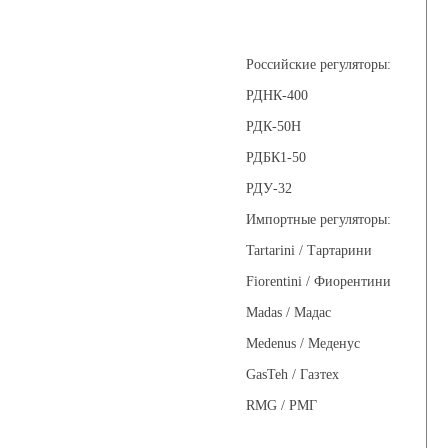
Регуляторы давления
Российские регуляторы:
РДНК-400
РДК-50Н
РДБК1-50
РДУ-32
Импортные регуляторы:
Tartarini / Тартарини
Fiorentini / Фиорентини
Madas / Мадас
Medenus / Меденус
GasTeh / Газтех
RMG / РМГ