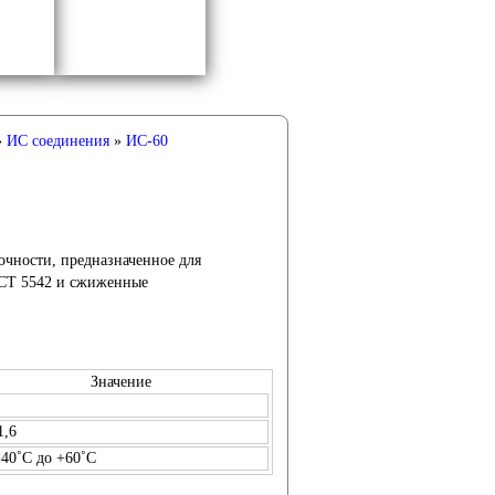
»
ИС соединения
»
ИС-60
чности, предназначенное для
ОСТ 5542 и сжиженные
Значение
1,6
-40˚С до +60˚С