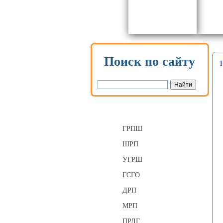
Поиск по сайту
Газорегуляторные пункты
ГРПШ
ШРП
УГРШ
ГСГО
ДРП
МРП
ПРДГ