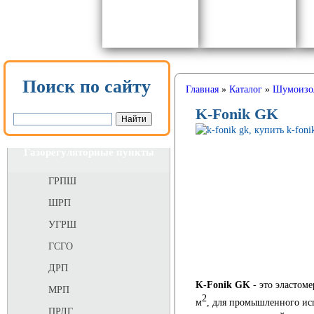
Поиск по сайту
Главная
»
Каталог
»
Шумоизо
K-Fonik GK
Газорегуляторные пункты
ГРПШ
ШРП
УГРШ
ГСГО
ДРП
K-Fonik GK
- это эластоме
МРП
2
м
, для промышленного ис
ПРДГ