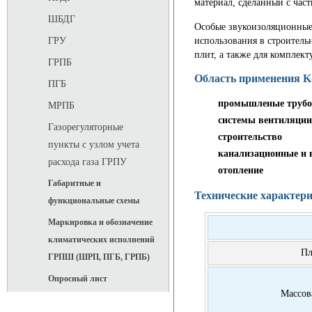
материал, сделанный с час
ШБДГ
Особые звукоизоляционные
использования в строитель
ГРУ
плит, а также для комплек
ГРПБ
Область применения K
ПГБ
промышленые труб
МРПБ
системы вентиляции
Газорегуляторные
строительство
пункты с узлом учета
канализационные и 
расхода газа ГРПУ
отопление
Габаритные и
Технические характери
функциональные схемы
Маркировка и обозначение
климатических исполнений
Пл
ГРПШ (ШРП, ПГБ, ГРПБ)
Опросный лист
Массов