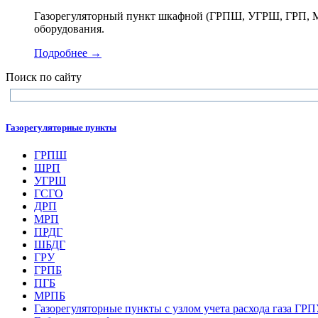
Газорегуляторный пункт шкафной (ГРПШ, УГРШ, ГРП, МР
оборудования.
Подробнее →
Поиск по сайту
Газорегуляторные пункты
ГРПШ
ШРП
УГРШ
ГСГО
ДРП
МРП
ПРДГ
ШБДГ
ГРУ
ГРПБ
ПГБ
МРПБ
Газорегуляторные пункты с узлом учета расхода газа ГР