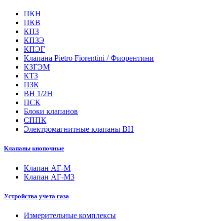
ПКН
ПКВ
КПЗ
КПЗЭ
КПЭГ
Клапана Pietro Fiorentini / Фиорентини
КЗГЭМ
КТЗ
ПЗК
ВН 1/2Н
ПСК
Блоки клапанов
СППК
Электромагнитные клапаны ВН
Клапаны кнопочные
Клапан АГ-М
Клапан АГ-М3
Устройства учета газа
Измерительные комплексы