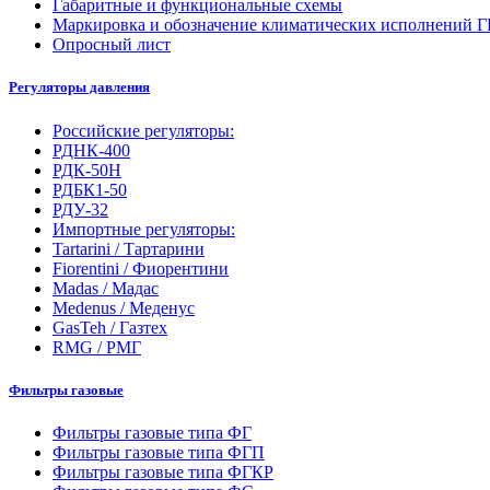
Габаритные и функциональные схемы
Маркировка и обозначение климатических исполнений
Опросный лист
Регуляторы давления
Российские регуляторы:
РДНК-400
РДК-50Н
РДБК1-50
РДУ-32
Импортные регуляторы:
Tartarini / Тартарини
Fiorentini / Фиорентини
Madas / Мадас
Medenus / Меденус
GasTeh / Газтех
RMG / РМГ
Фильтры газовые
Фильтры газовые типа ФГ
Фильтры газовые типа ФГП
Фильтры газовые типа ФГКР