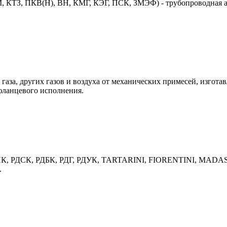
 КТЗ, ПКВ(Н), ВН, КМГ, КЭГ, ПСК, ЗМЭФ) - трубопроводная ар
газа, других газов и воздуха от механических примесей, изгота
фланцевого исполнения.
 РДНК, РДСК, РДБК, РДГ, РДУК, TARTARINI, FIORENTINI, MADAS
.