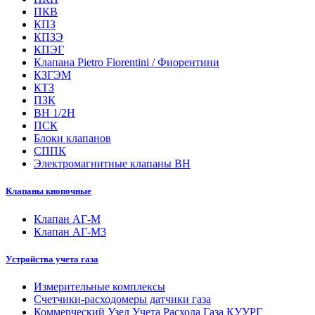
ПКВ
КПЗ
КПЗЭ
КПЭГ
Клапана Pietro Fiorentini / Фиорентини
КЗГЭМ
КТЗ
ПЗК
ВН 1/2Н
ПСК
Блоки клапанов
СППК
Электромагнитные клапаны ВН
Клапаны кнопочные
Клапан АГ-М
Клапан АГ-М3
Устройства учета газа
Измерительные комплексы
Счетчики-расходомеры датчики газа
Коммерческий Узел Учета Расхода Газа КУУРГ