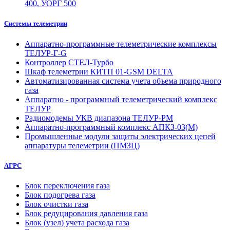
400, УОРГ 500
Системы телеметрии
Аппаратно-программные телеметрические комплексы
ТЕЛУР-Г-G
Контроллер СТЕЛ-Турбо
Шкаф телеметрии КИТП 01-GSM DELTA
Автоматизированная система учета объема природного
газа
Аппаратно - программный телеметрический комплекс
ТЕЛУР
Радиомодемы УКВ диапазона ТЕЛУР-РМ
Аппаратно-программный комплекс АПКЗ-03(М)
Промышленные модули защиты электрических цепей
аппаратуры телеметрии (ПМЗЦ)
АГРС
Блок переключения газа
Блок подогрева газа
Блок очистки газа
Блок редуцирования давления газа
Блок (узел) учета расхода газа