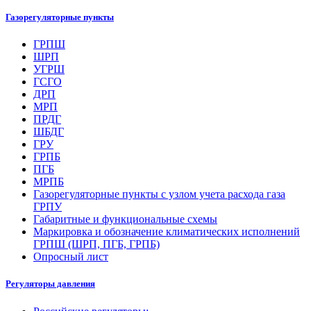
Газорегуляторные пункты
ГРПШ
ШРП
УГРШ
ГСГО
ДРП
МРП
ПРДГ
ШБДГ
ГРУ
ГРПБ
ПГБ
МРПБ
Газорегуляторные пункты с узлом учета расхода газа
ГРПУ
Габаритные и функциональные схемы
Маркировка и обозначение климатических исполнений
ГРПШ (ШРП, ПГБ, ГРПБ)
Опросный лист
Регуляторы давления