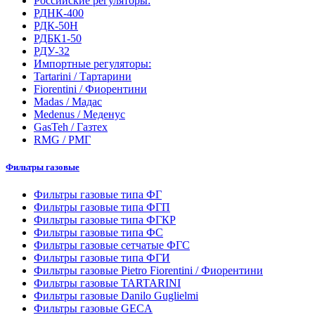
Российские регуляторы:
РДНК-400
РДК-50Н
РДБК1-50
РДУ-32
Импортные регуляторы:
Tartarini / Тартарини
Fiorentini / Фиорентини
Madas / Мадас
Medenus / Меденус
GasTeh / Газтех
RMG / РМГ
Фильтры газовые
Фильтры газовые типа ФГ
Фильтры газовые типа ФГП
Фильтры газовые типа ФГКР
Фильтры газовые типа ФС
Фильтры газовые сетчатые ФГС
Фильтры газовые типа ФГИ
Фильтры газовые Pietro Fiorentini / Фиорентини
Фильтры газовые TARTARINI
Фильтры газовые Danilo Guglielmi
Фильтры газовые GECA