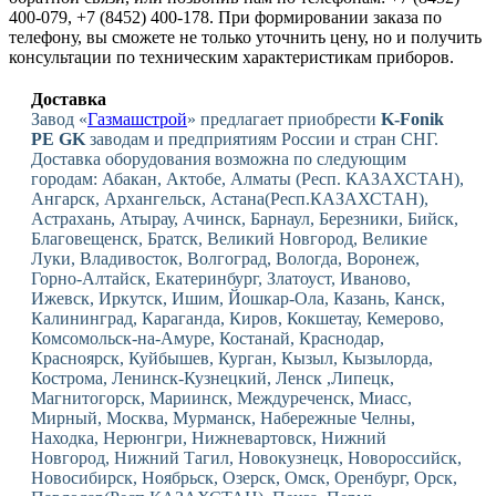
400-079, +7 (8452) 400-178. При формировании заказа по
телефону, вы сможете не только уточнить цену, но и получить
консультации по техническим характеристикам приборов.
Доставка
Завод «
Газмашстрой
» предлагает приобрести
K-Fonik
PE GK
заводам и предприятиям России и стран СНГ.
Доставка оборудования возможна по следующим
городам: Абакан, Актобе, Алматы (Респ. КАЗАХСТАН),
Ангарск, Архангельск, Астана(Респ.КАЗАХСТАН),
Астрахань, Атырау, Ачинск, Барнаул, Березники, Бийск,
Благовещенск, Братск, Великий Новгород, Великие
Луки, Владивосток, Волгоград, Вологда, Воронеж,
Горно-Алтайск, Екатеринбург, Златоуст, Иваново,
Ижевск, Иркутск, Ишим, Йошкар-Ола, Казань, Канск,
Калининград, Караганда, Киров, Кокшетау, Кемерово,
Комсомольск-на-Амуре, Костанай, Краснодар,
Красноярск, Куйбышев, Курган, Кызыл, Кызылорда,
Кострома, Ленинск-Кузнецкий, Ленск ,Липецк,
Магнитогорск, Мариинск, Междуреченск, Миасс,
Мирный, Москва, Мурманск, Набережные Челны,
Находка, Нерюнгри, Нижневартовск, Нижний
Новгород, Нижний Тагил, Новокузнецк, Новороссийск,
Новосибирск, Ноябрьск, Озерск, Омск, Оренбург, Орск,