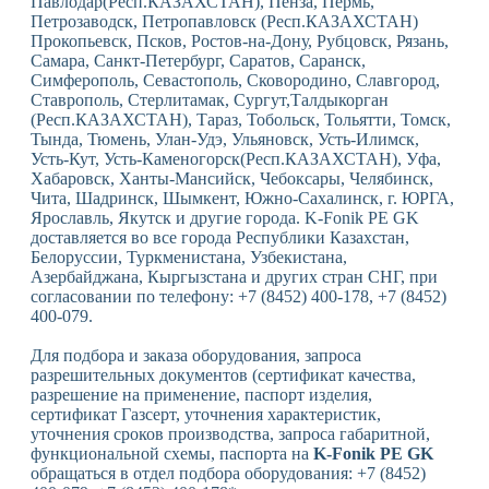
Павлодар(Респ.КАЗАХСТАН), Пенза, Пермь,
Петрозаводск, Петропавловск (Респ.КАЗАХСТАН)
Прокопьевск, Псков, Ростов-на-Дону, Рубцовск, Рязань,
Самара, Санкт-Петербург, Саратов, Саранск,
Симферополь, Севастополь, Сковородино, Славгород,
Ставрополь, Стерлитамак, Сургут,Талдыкорган
(Респ.КАЗАХСТАН), Тараз, Тобольск, Тольятти, Томск,
Тында, Тюмень, Улан-Удэ, Ульяновск, Усть-Илимск,
Усть-Кут, Усть-Каменогорск(Респ.КАЗАХСТАН), Уфа,
Хабаровск, Ханты-Мансийск, Чебоксары, Челябинск,
Чита, Шадринск, Шымкент, Южно-Сахалинск, г. ЮРГА,
Ярославль, Якутск и другие города. K-Fonik PE GK
доставляется во все города Республики Казахстан,
Белоруссии, Туркменистана, Узбекистана,
Азербайджана, Кыргызстана и других стран СНГ, при
согласовании по телефону: +7 (8452) 400-178, +7 (8452)
400-079.
Для подбора и заказа оборудования, запроса
разрешительных документов (сертификат качества,
разрешение на применение, паспорт изделия,
сертификат Газсерт, уточнения характеристик,
уточнения сроков производства, запроса габаритной,
функциональной схемы, паспорта на
K-Fonik PE GK
обращаться в отдел подбора оборудования: +7 (8452)