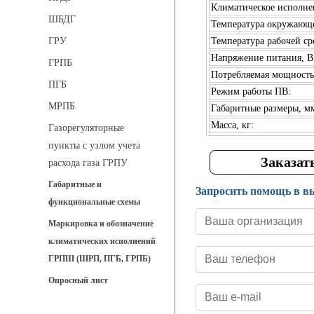
Климатическое исполне
ШБДГ
Температура окружающе
Температура рабочей ср
ГРУ
Напряжение питания, В
ГРПБ
Потребляемая мощность,
ПГБ
Режим работы ПВ:
МРПБ
Габаритные размеры, мм
Масса, кг:
Газорегуляторные
пункты с узлом учета
Заказат
расхода газа ГРПУ
Габаритные и
Запросить помощь в в
функциональные схемы
Маркировка и обозначение
климатических исполнений
ГРПШ (ШРП, ПГБ, ГРПБ)
Опросный лист