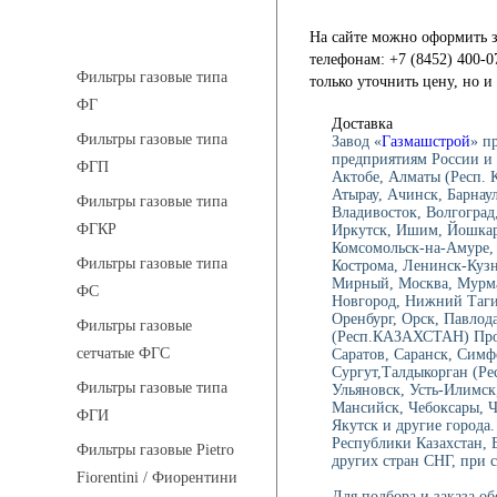
Фильтры газовые
На сайте можно оформить з
телефонам: +7 (8452) 400-0
Фильтры газовые типа
только уточнить цену, но 
ФГ
Доставка
Фильтры газовые типа
Завод «
Газмашстрой
» п
предприятиям России и 
ФГП
Актобе, Алматы (Респ.
Атырау, Ачинск, Барнау
Фильтры газовые типа
Владивосток, Волгоград,
ФГКР
Иркутск, Ишим, Йошкар-
Комсомольск-на-Амуре, 
Фильтры газовые типа
Кострома, Ленинск-Куз
Мирный, Москва, Мурма
ФС
Новгород, Нижний Тагил
Оренбург, Орск, Павлод
Фильтры газовые
(Респ.КАЗАХСТАН) Проко
сетчатые ФГС
Саратов, Саранск, Симф
Сургут,Талдыкорган (Ре
Фильтры газовые типа
Ульяновск, Усть-Илимск
Мансийск, Чебоксары, 
ФГИ
Якутск и другие города.
Республики Казахстан, 
Фильтры газовые Pietro
других стран СНГ, при с
Fiorentini / Фиорентини
Для подбора и заказа о