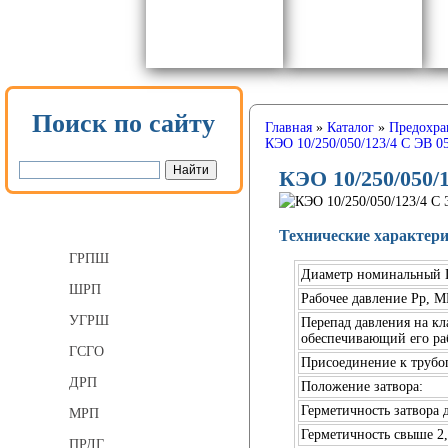
Поиск по сайту
Главная
»
Каталог
»
Предохра
КЭО 10/250/050/123/4 С ЭВ 0
КЭО 10/250/050/
Газорегуляторные пункты
Технические характер
ГРПШ
Диаметр номинальный
ШРП
Рабочее давление Рр, М
УГРШ
Перепад давления на кл
обеспечивающий его ра
ГСГО
Присоединение к трубо
ДРП
Положение затвора:
Герметичность затвора 
МРП
Герметичность свыше 2
ПРДГ