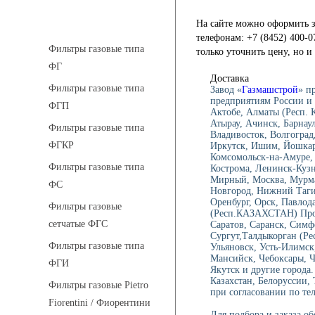
Фильтры газовые
На сайте можно оформить з
телефонам: +7 (8452) 400-0
Фильтры газовые типа
только уточнить цену, но 
ФГ
Доставка
Фильтры газовые типа
Завод «
Газмашстрой
» п
предприятиям России и 
ФГП
Актобе, Алматы (Респ.
Атырау, Ачинск, Барнау
Фильтры газовые типа
Владивосток, Волгоград,
ФГКР
Иркутск, Ишим, Йошкар-
Комсомольск-на-Амуре, 
Фильтры газовые типа
Кострома, Ленинск-Куз
Мирный, Москва, Мурма
ФС
Новгород, Нижний Тагил
Оренбург, Орск, Павлод
Фильтры газовые
(Респ.КАЗАХСТАН) Проко
сетчатые ФГС
Саратов, Саранск, Симф
Сургут,Талдыкорган (Ре
Фильтры газовые типа
Ульяновск, Усть-Илимск
Мансийск, Чебоксары, 
ФГИ
Якутск и другие города.
Казахстан, Белоруссии,
Фильтры газовые Pietro
при согласовании по тел
Fiorentini / Фиорентини
Для подбора и заказа о