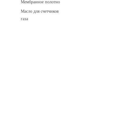
Мембранное полотно
Масло для счетчиков
газа
Искровые разделительные разрядники
Монтажные комплекты
Для транспортировки
Манометры и вакуумметры
Паспорта