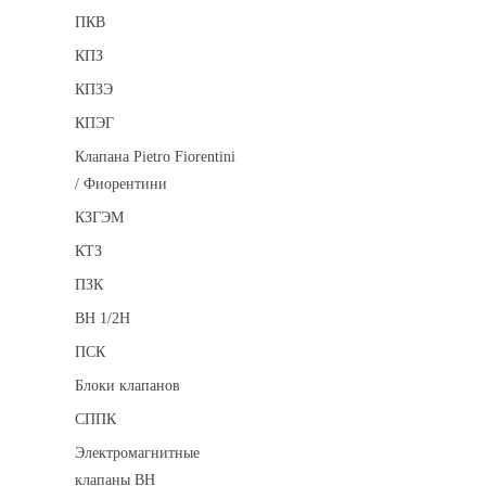
ПКВ
КПЗ
КПЗЭ
КПЭГ
Клапана Pietro Fiorentini
/ Фиорентини
КЗГЭМ
КТЗ
ПЗК
ВН 1/2Н
ПСК
Блоки клапанов
СППК
Электромагнитные
клапаны ВН