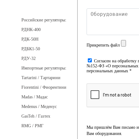
Регуляторы давления
Российские регуляторы:
РДНК-400
РДК-50Н
Прикрепить файл
РДБК1-50
РДУ-32
Cогласен на обработку 
№152-ФЗ «О персональных д
Импортные регуляторы:
персональных данных *
Tartarini / Тартарини
Fiorentini / Фиорентини
Madas / Мадас
Medenus / Меденус
GasTeh / Газтех
RMG / РМГ
Мы пришлём Вам письмо и 
Вам оборудования.