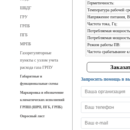
Герметичность:
ШБДГ
Температура рабочей ср
Напряжение питания, В
ГРУ
Частота тока, Гц:
ГРПБ
Потребляемая мощность 
ПГБ
Потребляемая мощность
МРПБ
Режим работы ПВ:
Частота срабатывание кл
Газорегуляторные
пункты с узлом учета
Заказа
расхода газа ГРПУ
Габаритные и
Запросить помощь в в
функциональные схемы
Маркировка и обозначение
климатических исполнений
ГРПШ (ШРП, ПГБ, ГРПБ)
Опросный лист