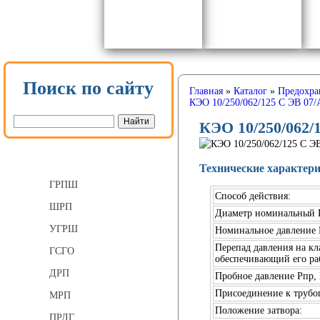
Поиск по сайту
Главная
»
Каталог
»
Предохра
КЭО 10/250/062/125 С ЭВ 07/
КЭО 10/250/062/
Газорегуляторные пункты
Технические характер
ГРПШ
Способ действия:
ШРП
Диаметр номинальный
УГРШ
Номинальное давление 
Перепад давления на кл
ГСГО
обеспечивающий его ра
ДРП
Пробное давление Рпр,
Присоединение к трубо
МРП
Положение затвора:
ПРДГ