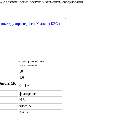
 с возможностью доступа к элементам оборудования.
итные двухпроходные
»
Клапаны КЭО
»
с разгружаемым
золотником
50
1.6
ность ∆P,
0…1.6
фланцевое
Н.З.
класс А
УХЛ2