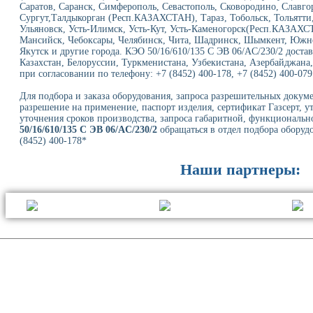
Саратов, Саранск, Симферополь, Севастополь, Сковородино, Славго
Сургут,Талдыкорган (Респ.КАЗАХСТАН), Тараз, Тобольск, Тольятти,
Ульяновск, Усть-Илимск, Усть-Кут, Усть-Каменогорск(Респ.КАЗАХС
Мансийск, Чебоксары, Челябинск, Чита, Шадринск, Шымкент, Южно
Якутск и другие города. КЭО 50/16/610/135 С ЭВ 06/AC/230/2 достав
Казахстан, Белоруссии, Туркменистана, Узбекистана, Азербайджана,
при согласовании по телефону: +7 (8452) 400-178, +7 (8452) 400-079
Для подбора и заказа оборудования, запроса разрешительных докуме
разрешение на применение, паспорт изделия, сертификат Газсерт, у
уточнения сроков производства, запроса габаритной, функциональн
50/16/610/135 С ЭВ 06/AC/230/2
обращаться в отдел подбора оборудо
(8452) 400-178*
Наши партнеры: