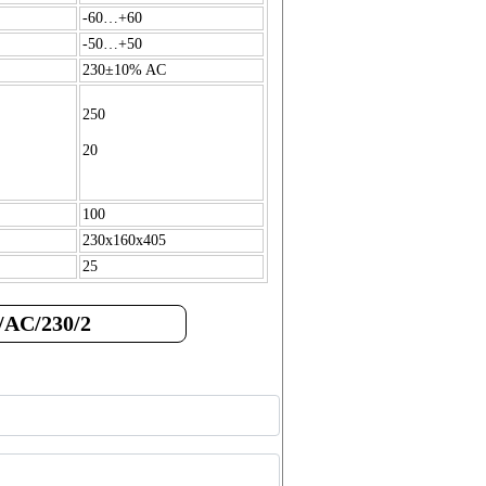
-60…+60
-50…+50
230±10% AC
250
20
100
230х160х405
25
/AC/230/2