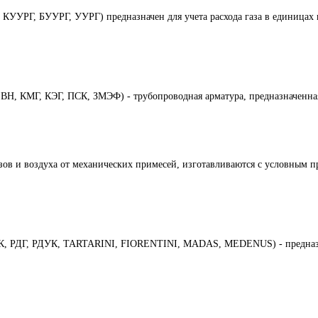
УУРГ, БУУРГ, УУРГ) предназначен для учета расхода газа в единицах 
Н, КМГ, КЭГ, ПСК, ЗМЭФ) - трубопроводная арматура, предназначенная
азов и воздуха от механических примесей, изготавливаются с условным 
БК, РДГ, РДУК, TARTARINI, FIORENTINI, MADAS, MEDENUS) - предназна