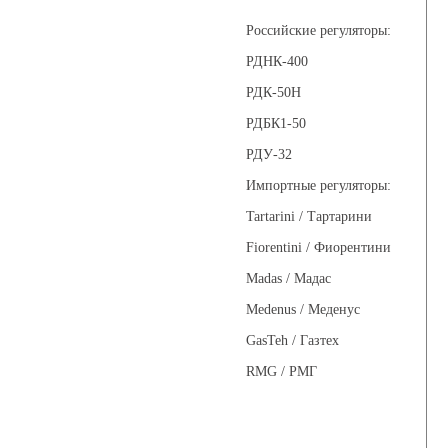
Российские регуляторы:
РДНК-400
РДК-50Н
РДБК1-50
РДУ-32
Импортные регуляторы:
Tartarini / Тартарини
Fiorentini / Фиорентини
Madas / Мадас
Medenus / Меденус
GasTeh / Газтех
RMG / РМГ
Фильтры газовые