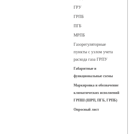
ГРУ
ГРПБ
ПГБ
МРПБ
Газорегуляторные
пункты с узлом учета
расхода газа ГРПУ
Габаритные и
функциональные схемы
Маркировка и обозначение
климатических исполнений
ГРПШ (ШРП, ПГБ, ГРПБ)
Опросный лист
Регуляторы давления