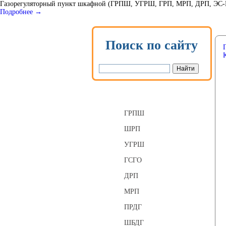
Газорегуляторный пункт шкафной (ГРПШ, УГРШ, ГРП, МРП, ДРП, ЭС-ГРП
Подробнее →
Поиск по сайту
Газорегуляторные пункты
ГРПШ
ШРП
УГРШ
ГСГО
ДРП
МРП
ПРДГ
ШБДГ