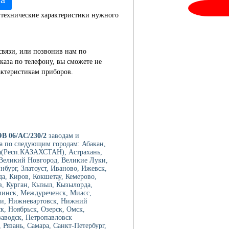
та
 технические характеристики нужного
связи, или позвонив нам по
каза по телефону, вы сможете не
актеристикам приборов.
ЭВ 06/AC/230/2
заводам и
а по следующим городам: Абакан,
а(Респ.КАЗАХСТАН), Астрахань,
, Великий Новгород, Великие Луки,
нбург, Златоуст, Иваново, Ижевск,
а, Киров, Кокшетау, Кемерово,
в, Курган, Кызыл, Кызылорда,
иинск, Междуреченск, Миасс,
ри, Нижневартовск, Нижний
, Ноябрьск, Озерск, Омск,
аводск, Петропавловск
Рязань, Самара, Санкт-Петербург,