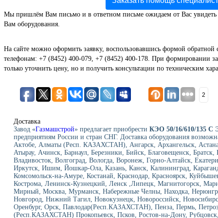
Заказать помощь специалис
Мы пришлём Вам письмо и в ответном письме ожидаем от Вас увидеть
Вам оборудования.
На сайте можно оформить заявку, воспользовавшись формой обратной 
телефонам: +7 (8452) 400-079, +7 (8452) 400-178. При формировании за
только уточнить цену, но и получить консультации по техническим хар
2
Доставка
Завод «
Газмашстрой
» предлагает приобрести
КЭО 50/16/610/135 С 
предприятиям России и стран СНГ. Доставка оборудования возможн
Актобе, Алматы (Респ. КАЗАХСТАН), Ангарск, Архангельск, Астан
Атырау, Ачинск, Барнаул, Березники, Бийск, Благовещенск, Братск
Владивосток, Волгоград, Вологда, Воронеж, Горно-Алтайск, Екатери
Иркутск, Ишим, Йошкар-Ола, Казань, Канск, Калининград, Караганд
Комсомольск-на-Амуре, Костанай, Краснодар, Красноярск, Куйбыше
Кострома, Ленинск-Кузнецкий, Ленск ,Липецк, Магнитогорск, Мар
Мирный, Москва, Мурманск, Набережные Челны, Находка, Нерюнг
Новгород, Нижний Тагил, Новокузнецк, Новороссийск, Новосибирск
Оренбург, Орск, Павлодар(Респ.КАЗАХСТАН), Пенза, Пермь, Петроз
(Респ.КАЗАХСТАН) Прокопьевск, Псков, Ростов-на-Дону, Рубцовск, 