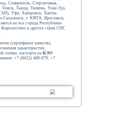
род, Ставрополь, Стерлитамак,
 Томск, Тында, Тюмень, Улан-Удэ,
ТАН), Уфа, Хабаровск, Ханты-
-Сахалинск, г. ЮРГА, Ярославль,
ляется во все города Республики
 Кыргызстана и других стран СНГ,
.
нтов (сертификат качества,
точнения характеристик,
ой схемы, паспорта на
КЭО
вания: +7 (8452) 400-079, +7