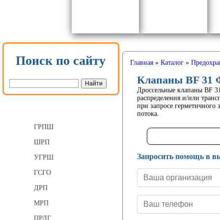
Поиск по сайту
Главная
»
Каталог
»
Предохра
Клапаны BF 31 Ф
Дроссельные клапаны BF 31
распределения и/или транс
при запросе герметичного 
Газорегуляторные пункты
потока.
ГРПШ
ШРП
Запросить помощь в в
УГРШ
ГСГО
ДРП
МРП
ПРДГ