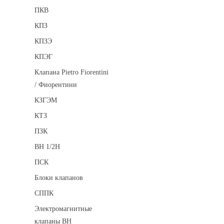
ПКВ
КПЗ
КПЗЭ
КПЭГ
Клапана Pietro Fiorentini
/ Фиорентини
КЗГЭМ
КТЗ
ПЗК
ВН 1/2Н
ПСК
Блоки клапанов
СППК
Электромагнитные
клапаны ВН