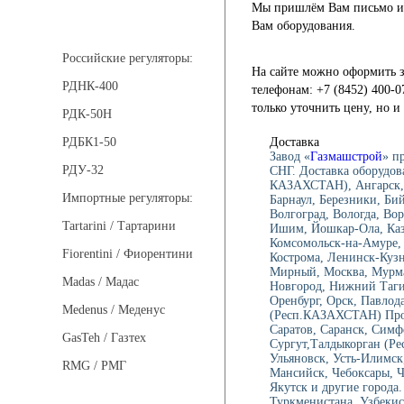
Мы пришлём Вам письмо и 
Регуляторы давления
Вам оборудования.
Российские регуляторы:
На сайте можно оформить з
РДНК-400
телефонам: +7 (8452) 400-0
только уточнить цену, но 
РДК-50Н
Доставка
РДБК1-50
Завод «
Газмашстрой
» п
РДУ-32
СНГ. Доставка оборудов
КАЗАХСТАН), Ангарск, 
Импортные регуляторы:
Барнаул, Березники, Би
Волгоград, Вологда, Вор
Tartarini / Тартарини
Ишим, Йошкар-Ола, Каза
Комсомольск-на-Амуре, 
Fiorentini / Фиорентини
Кострома, Ленинск-Куз
Мирный, Москва, Мурма
Madas / Мадас
Новгород, Нижний Тагил
Оренбург, Орск, Павлод
Medenus / Меденус
(Респ.КАЗАХСТАН) Проко
Саратов, Саранск, Симф
GasTeh / Газтех
Сургут,Талдыкорган (Ре
Ульяновск, Усть-Илимск
RMG / РМГ
Мансийск, Чебоксары, 
Якутск и другие города.
Туркменистана, Узбекис