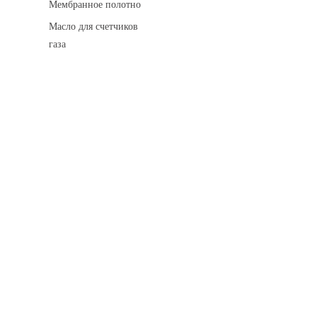
Мембранное полотно
Масло для счетчиков
газа
Искровые разделительные разрядники
Монтажные комплекты
Для транспортировки
Манометры и вакуумметры
Паспорта