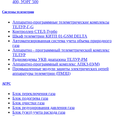
400, УОРГ 500
Системы телеметрии
Аппаратно-программные телеметрические комплексы
ТЕЛУР-Г-G
Контроллер СТЕЛ-Турбо
Шкаф телеметрии КИТП 01-GSM DELTA
Автоматизированная система учета объема природного
газа
Аппаратно - программный телеметрический комплекс
ТЕЛУР
Радиомодемы УКВ диапазона ТЕЛУР-РМ
Аппаратно-программный комплекс АПКЗ-03(М)
Промышленные модули защиты электрических цепей
аппаратуры телеметрии (ПМЗЦ)
АГРС
Блок переключения газа
Блок подогрева газа
Блок очистки газа
Блок редуцирования давления газа
Блок (узел) учета расхода газа