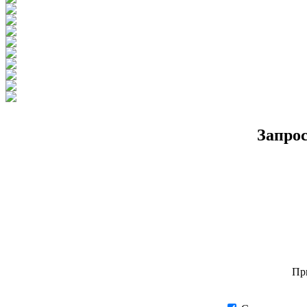
Запро
Пр