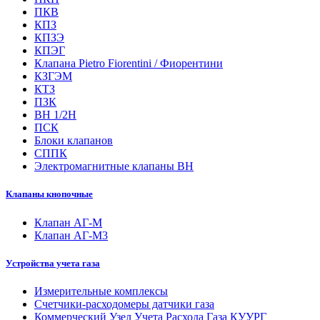
ПКВ
КПЗ
КПЗЭ
КПЭГ
Клапана Pietro Fiorentini / Фиорентини
КЗГЭМ
КТЗ
ПЗК
ВН 1/2Н
ПСК
Блоки клапанов
СППК
Электромагнитные клапаны ВН
Клапаны кнопочные
Клапан АГ-М
Клапан АГ-М3
Устройства учета газа
Измерительные комплексы
Счетчики-расходомеры датчики газа
Коммерческий Узел Учета Расхода Газа КУУРГ