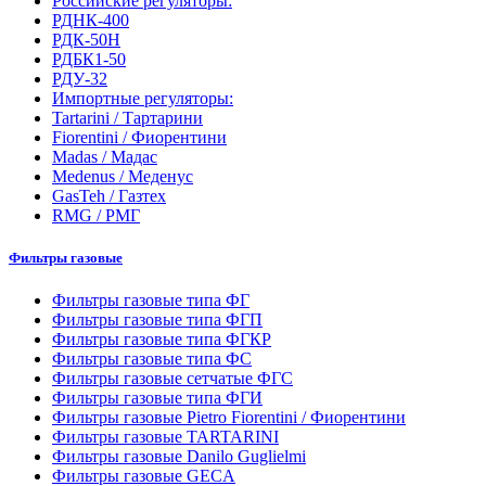
Российские регуляторы:
РДНК-400
РДК-50Н
РДБК1-50
РДУ-32
Импортные регуляторы:
Tartarini / Тартарини
Fiorentini / Фиорентини
Madas / Мадас
Medenus / Меденус
GasTeh / Газтех
RMG / РМГ
Фильтры газовые
Фильтры газовые типа ФГ
Фильтры газовые типа ФГП
Фильтры газовые типа ФГКР
Фильтры газовые типа ФС
Фильтры газовые сетчатые ФГС
Фильтры газовые типа ФГИ
Фильтры газовые Pietro Fiorentini / Фиорентини
Фильтры газовые TARTARINI
Фильтры газовые Danilo Guglielmi
Фильтры газовые GECA