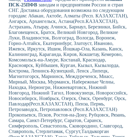
ПСК-25ПФВ
заводам и предприятиям России и стран
СНГ. Доставка оборудования возможна по следующим
городам: Абакан, Актобе, Алматы (Респ. КАЗАХСТАН),
Ангарск, Архангельск, Астана(Респ.КАЗАХСТАН),
Астрахань, Атырау, Ачинск, Барнаул, Березники, Бийск,
Благовещенск, Братск, Великий Новгород, Великие
Луки, Владивосток, Волгоград, Вологда, Воронеж,
Горно-Алтайск, Екатеринбург, Златоуст, Иваново,
Ижевск, Иркутск, Ишим, Йошкар-Ола, Казань, Канск,
Калининград, Караганда, Киров, Кокшетау, Кемерово,
Комсомольск-на-Амуре, Костанай, Краснодар,
Красноярск, Куйбышев, Курган, Кызыл, Кызылорда,
Кострома, Ленинск-Кузнецкий, Ленск ,Липецк,
Магнитогорск, Мариинск, Междуреченск, Миасс,
Мирный, Москва, Мурманск, Набережные Челны,
Находка, Нерюнгри, Нижневартовск, Нижний
Новгород, Нижний Тагил, Новокузнецк, Новороссийск,
Новосибирск, Ноябрьск, Озерск, Омск, Оренбург, Орск,
Павлодар(Респ.КАЗАХСТАН), Пенза, Пермь,
Петрозаводск, Петропавловск (Респ.КАЗАХСТАН)
Прокопьевск, Псков, Ростов-на-Дону, Рубцовск, Рязань,
Самара, Санкт-Петербург, Саратов, Саранск,
Симферополь, Севастополь, Сковородино, Славгород,
Ставрополь, Стерлитамак, Сургут,Талдыкорган
(Респ.КАЗАХСТАН), Тараз, Тобольск, Тольятти, Томск,