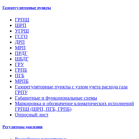
Газорегуляторные пункты
ГРПШ
ШРП
УГРШ
ГСГО
ДРП
МРП
ПРДГ
ШБДГ
ГРУ
ГРПБ
ПГБ
МРПБ
Газорегуляторные пункты с узлом учета расхода газа
ГРПУ
Габаритные и функциональные схемы
Маркировка и обозначение климатических исполнений
ГРПШ (ШРП, ПГБ, ГРПБ)
Опросный лист
Регуляторы давления