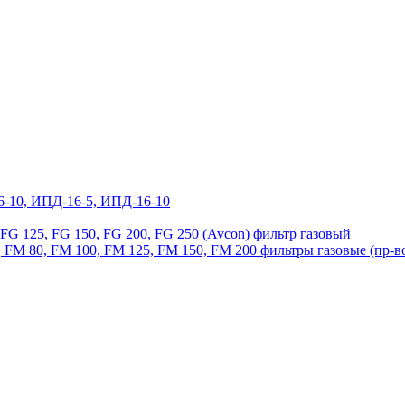
6-10, ИПД-16-5, ИПД-16-10
, FG 125, FG 150, FG 200, FG 250 (Avcon) фильтр газовый
 FM 80, FM 100, FM 125, FM 150, FM 200 фильтры газовые (пр-в