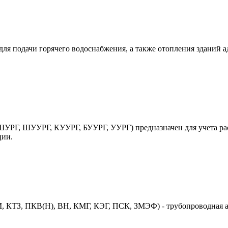
ля подачи горячего водоснабжения, а также отопления зданий 
УРГ, ШУУРГ, КУУРГ, БУУРГ, УУРГ) предназначен для учета рас
ции.
 КТЗ, ПКВ(Н), ВН, КМГ, КЭГ, ПСК, ЗМЭФ) - трубопроводная ар