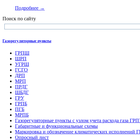
Подробнее →
Поиск по сайту
Газорегуляторные пункты
ГРПШ
ШРП
УГРШ
ГСГО
ДРП
МРП
ПРДГ
ШБДГ
ГРУ
ГРПБ
ПГБ
МРПБ
Газорегуляторные пункты с узлом учета расхода газа ГР
Габаритные и функциональные схемы
Маркировка и обозначение климатических исполнений
Опросный лист