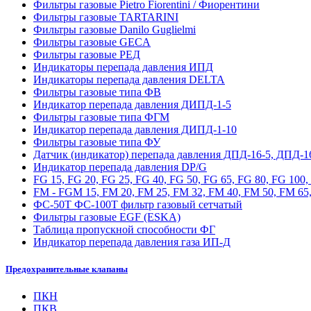
Фильтры газовые Pietro Fiorentini / Фиорентини
Фильтры газовые TARTARINI
Фильтры газовые Danilo Guglielmi
Фильтры газовые GECA
Фильтры газовые РЕД
Индикаторы перепада давления ИПД
Индикаторы перепада давления DELTA
Фильтры газовые типа ФВ
Индикатор перепада давления ДИПД-1-5
Фильтры газовые типа ФГМ
Индикатор перепада давления ДИПД-1-10
Фильтры газовые типа ФУ
Датчик (индикатор) перепада давления ДПД-16-5, ДПД-1
Индикатор перепада давления DP/G
FG 15, FG 20, FG 25, FG 40, FG 50, FG 65, FG 80, FG 100
FM - FGM 15, FM 20, FM 25, FM 32, FM 40, FM 50, FM 65,
ФС-50Т ФС-100Т фильтр газовый сетчатый
Фильтры газовые EGF (ESKA)
Таблица пропускной способности ФГ
Индикатор перепада давления газа ИП-Д
Предохранительные клапаны
ПКН
ПКВ