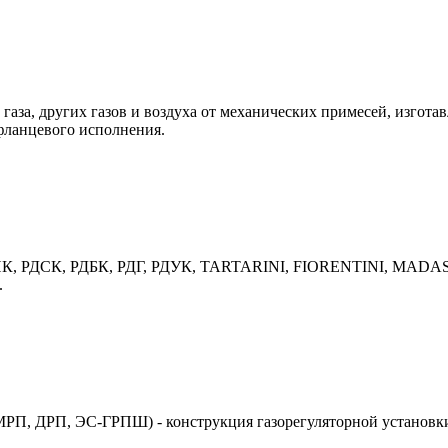
газа, других газов и воздуха от механических примесей, изгота
фланцевого исполнения.
 РДНК, РДСК, РДБК, РДГ, РДУК, TARTARINI, FIORENTINI, MADAS
.
П, ДРП, ЭС-ГРПШ) - конструкция газорегуляторной установки 