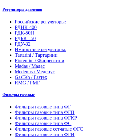
Регуляторы давления
Российские регуляторы:
РДНК-400
РДК-50Н
РДБК1-50
РДУ-32
Импортные регуляторы:
Tartarini / Тартарини
Fiorentini / Фиорентини
Madas / Мадас
Medenus / Меденус
GasTeh / Газтех
RMG / РМГ
Фильтры газовые
Фильтры газовые типа ФГ
Фильтры газовые типа ФГП
Фильтры газовые типа ФГКР
Фильтры газовые типа ФС
Фильтры газовые сетчатые ФГС
Фильтры газовые типа ФГИ