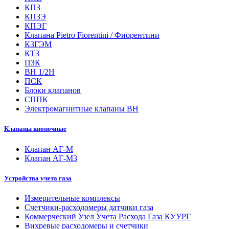
КПЗ
КПЗЭ
КПЭГ
Клапана Pietro Fiorentini / Фиорентини
КЗГЭМ
КТЗ
ПЗК
ВН 1/2Н
ПСК
Блоки клапанов
СППК
Электромагнитные клапаны ВН
Клапаны кнопочные
Клапан АГ-М
Клапан АГ-М3
Устройства учета газа
Измерительные комплексы
Счетчики-расходомеры датчики газа
Коммерческий Узел Учета Расхода Газа КУУРГ
Вихревые расходомеры и счетчики