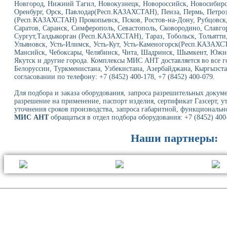
Новгород, Нижний Тагил, Новокузнецк, Новороссийск, Новосибирск
Оренбург, Орск, Павлодар(Респ.КАЗАХСТАН), Пенза, Пермь, Петроз
(Респ.КАЗАХСТАН) Прокопьевск, Псков, Ростов-на-Дону, Рубцовск, 
Саратов, Саранск, Симферополь, Севастополь, Сковородино, Славго
Сургут,Талдыкорган (Респ.КАЗАХСТАН), Тараз, Тобольск, Тольятти,
Ульяновск, Усть-Илимск, Усть-Кут, Усть-Каменогорск(Респ.КАЗАХС
Мансийск, Чебоксары, Челябинск, Чита, Шадринск, Шымкент, Южно
Якутск и другие города. Комплексы МИС АНТ доставляется во все г
Белоруссии, Туркменистана, Узбекистана, Азербайджана, Кыргызста
согласовании по телефону: +7 (8452) 400-178, +7 (8452) 400-079.
Для подбора и заказа оборудования, запроса разрешительных докуме
разрешение на применение, паспорт изделия, сертификат Газсерт, у
уточнения сроков производства, запроса габаритной, функциональн
МИС АНТ
обращаться в отдел подбора оборудования: +7 (8452) 400-
Наши партнеры: