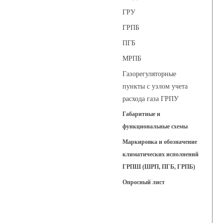
ГРУ
ГРПБ
ПГБ
МРПБ
Газорегуляторные
пункты с узлом учета
расхода газа ГРПУ
Габаритные и
функциональные схемы
Маркировка и обозначение
климатических исполнений
ГРПШ (ШРП, ПГБ, ГРПБ)
Опросный лист
Регуляторы давления