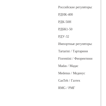
Российские регуляторы:
РДНК-400
РДК-50Н
РДБК1-50
РДУ-32
Импортные регуляторы:
Tartarini / Тартарини
Fiorentini / Фиорентини
Madas / Мадас
Medenus / Меденус
GasTeh / Газтех
RMG / РМГ
Фильтры газовые