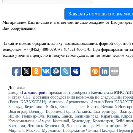
Заказать помощь специалис
Мы пришлём Вам письмо и в ответном письме ожидаем от Вас увидеть
Вам оборудования.
На сайте можно оформить заявку, воспользовавшись формой обратной 
телефонам: +7 (8452) 400-079, +7 (8452) 400-178. При формировании за
только уточнить цену, но и получить консультации по техническим хар
Доставка
Завод «
Газмашстрой
» предлагает приобрести
Комплексы МИС АН
и стран СНГ. Доставка оборудования возможна по следующим город
(Респ. КАЗАХСТАН), Ангарск, Архангельск, Астана(Респ.КАЗАХСТА
Барнаул, Березники, Бийск, Благовещенск, Братск, Великий Новгор
Волгоград, Вологда, Воронеж, Горно-Алтайск, Екатеринбург, Златоу
Ишим, Йошкар-Ола, Казань, Канск, Калининград, Караганда, Киров,
Комсомольск-на-Амуре, Костанай, Краснодар, Красноярск, Куйбыше
Кострома, Ленинск-Кузнецкий, Ленск ,Липецк, Магнитогорск, Мар
Мирный, Москва, Мурманск, Набережные Челны, Находка, Нерюнг