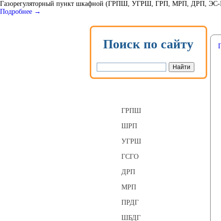
Газорегуляторный пункт шкафной (ГРПШ, УГРШ, ГРП, МРП, ДРП, ЭС-ГРП
Подробнее →
Поиск по сайту
Газорегуляторные пункты
ГРПШ
ШРП
УГРШ
ГСГО
ДРП
МРП
ПРДГ
ШБДГ