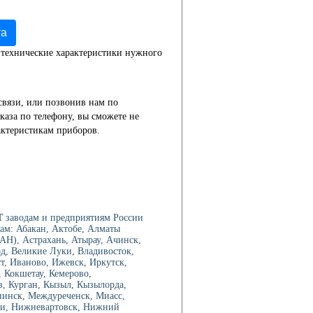
та
 технические характеристики нужного
связи, или позвонив нам по
каза по телефону, вы сможете не
актеристикам приборов.
Т
заводам и предприятиям России
ам: Абакан, Актобе, Алматы
Н), Астрахань, Атырау, Ачинск,
од, Великие Луки, Владивосток,
ст, Иваново, Ижевск, Иркутск,
 Кокшетау, Кемерово,
в, Курган, Кызыл, Кызылорда,
иинск, Междуреченск, Миасс,
ри, Нижневартовск, Нижний