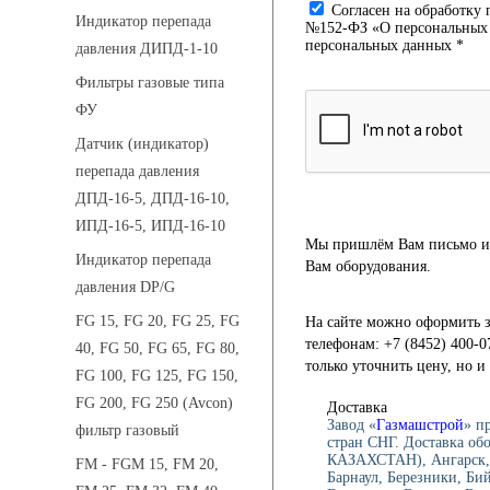
Cогласен на обработку 
Индикатор перепада
№152-ФЗ «О персональных д
персональных данных *
давления ДИПД-1-10
Фильтры газовые типа
ФУ
Датчик (индикатор)
перепада давления
ДПД-16-5, ДПД-16-10,
ИПД-16-5, ИПД-16-10
Мы пришлём Вам письмо и 
Индикатор перепада
Вам оборудования.
давления DP/G
FG 15, FG 20, FG 25, FG
На сайте можно оформить з
телефонам: +7 (8452) 400-0
40, FG 50, FG 65, FG 80,
только уточнить цену, но 
FG 100, FG 125, FG 150,
FG 200, FG 250 (Avcon)
Доставка
Завод «
Газмашстрой
» п
фильтр газовый
стран СНГ. Доставка об
КАЗАХСТАН), Ангарск, 
FM - FGM 15, FM 20,
Барнаул, Березники, Би