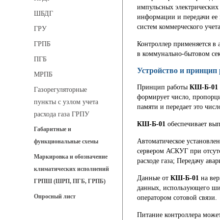
импульсных электрических 
ШБДГ
информации и передачи ее
систем коммерческого учет
ГРУ
Контроллер применяется в 
ГРПБ
в коммунально-бытовом сек
ПГБ
Устройство и принцип
МРПБ
Принцип работы
КШ-Б-01
Газорегуляторные
формирует число, пропорцио
пункты с узлом учета
памяти и передает это чис
расхода газа ГРПУ
КШ-Б-01
обеспечивает вы
Габаритные и
Автоматическое установлен
функциональные схемы
сервером АСКУГ при отсут
Маркировка и обозначение
расходе газа; Передачу ав
климатических исполнений
Данные от
КШ-Б-01
на вер
ГРПШ (ШРП, ПГБ, ГРПБ)
данных, использующего ши
Опросный лист
оператором сотовой связи.
Питание контроллера может