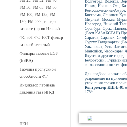
FM 25, FM 32, FM 40,
Волгоград, Вологда, Вор
Ишим, Йошкар-Ола, Каза
FM 50, FM 65, FM 80,
Комсомольск-на-Амуре, 
FM 100, FM 125, FM
Кострома, Ленинск-Куз
Мирный, Москва, Мурма
150, FM 200 фильтры
Новгород, Нижний Тагил
Оренбург, Орск, Павлод
газовые (пр-во Италия)
(Респ.КАЗАХСТАН) Проко
Саратов, Саранск, Симф
ФС-50Т ФС-100Т фильтр
Сургут,Талдыкорган (Ре
газовый сетчатый
Ульяновск, Усть-Илимск
Мансийск, Чебоксары, 
Фильтры газовые EGF
Якутск и другие города.
Белоруссии, Туркменист
(ESKA)
согласовании по телефон
Таблица пропускной
Для подбора и заказа о
способности ФГ
разрешение на применен
уточнения сроков произ
Индикатор перепада
Контроллер КШ-Б-01
о
178*
давления газа ИП-Д
Предохранительные клапаны
ПКН