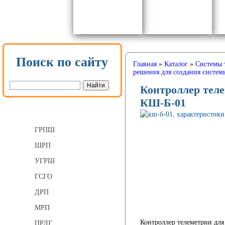
Поиск по сайту
Главная
»
Каталог
»
Системы 
решения для создания систе
Контроллер теле
КШ-Б-01
Газорегуляторные пункты
ГРПШ
ШРП
УГРШ
ГСГО
ДРП
МРП
Контроллер телеметрии для
ПРДГ