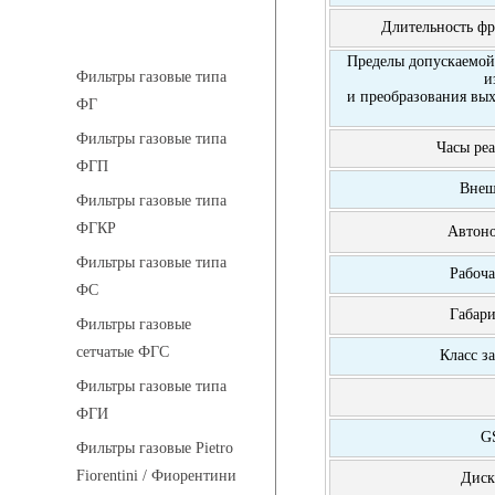
Длительность фр
Фильтры газовые
Пределы допускаемой
Фильтры газовые типа
и
и преобразования вых
ФГ
Фильтры газовые типа
Часы ре
ФГП
Внеш
Фильтры газовые типа
ФГКР
Автон
Фильтры газовые типа
Рабоча
ФС
Габар
Фильтры газовые
сетчатые ФГС
Класс 
Фильтры газовые типа
ФГИ
G
Фильтры газовые Pietro
Fiorentini / Фиорентини
Диск