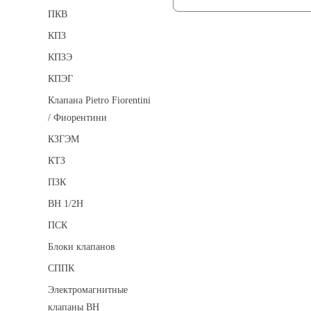
ПКВ
КПЗ
КПЗЭ
КПЭГ
Клапана Pietro Fiorentini
/ Фиорентини
КЗГЭМ
КТЗ
ПЗК
ВН 1/2Н
ПСК
Блоки клапанов
СППК
Электромагнитные
клапаны ВН