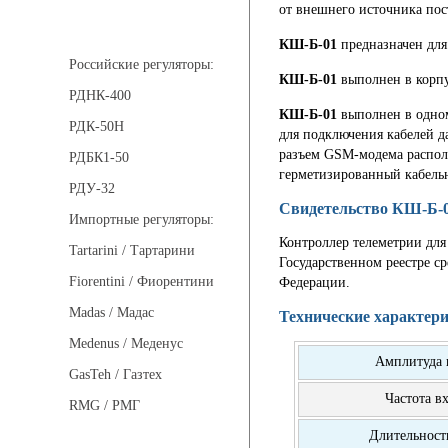
от внешнего источника пос
Регуляторы давления
КШ-Б-01
предназначен для
Российские регуляторы:
КШ-Б-01
выполнен в корпу
РДНК-400
КШ-Б-01
выполнен в одном
РДК-50Н
для подключения кабелей д
разъем GSM-модема распола
РДБК1-50
герметизированный кабельн
РДУ-32
Свидетельство КШ-Б-
Импортные регуляторы:
Контроллер телеметрии для
Tartarini / Тартарини
Государственном реестре с
Fiorentini / Фиорентини
Федерации.
Madas / Мадас
Технические характер
Medenus / Меденус
Амплитуда 
GasTeh / Газтех
Частота в
RMG / РМГ
Длительност