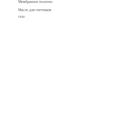
Мембранное полотно
Масло для счетчиков
газа
Искровые разделительные разрядники
Монтажные комплекты
Для транспортировки
Манометры и вакуумметры
Паспорта