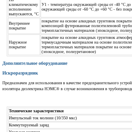
климатическому
У1 - температура окружающей среды от -40 °C до
исполнению
окружающей среды от -60 °C до +60 °C - без пок
выпускаются, °C
покрытие на основе алкидных грунтовок покрыти
Внутреннее
композиций футерованные полиэтиленовой трубо
покрытие
термопластичных материалов (эпоксидное, полиу
покрытие на основе алкидных грунтовок атмосфе
Наружное
термоусадочным материалом на основе полиэтиле
покрытие
термопластичных материалов покрытие на основ
(эпоксидное, полиуретановое)
Дополнительное оборудование
Искроразрядник
Предназначен для использования в качестве предохранительного устро
изолятора диэлектрика НЭМС® в случае возникновения в трубопровод
Технические характеристики
Импульсный ток молнии (10/350 мкс)
Коммутируемый заряд