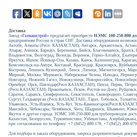
Доставка
Завод «
Газмашстрой
» предлагает приобрести
НЭМС 108-250-800 дл
предприятиям России и стран СНГ. Доставка оборудования возможн
Актобе, Алматы (Респ. КАЗАХСТАН), Ангарск, Архангельск, Астан
Атырау, Ачинск, Барнаул, Березники, Бийск, Благовещенск, Братск
Владивосток, Волгоград, Вологда, Воронеж, Горно-Алтайск, Екатери
Иркутск, Ишим, Йошкар-Ола, Казань, Канск, Калининград, Караганд
Комсомольск-на-Амуре, Костанай, Краснодар, Красноярск, Куйбыше
Кострома, Ленинск-Кузнецкий, Ленск ,Липецк, Магнитогорск, Мар
Мирный, Москва, Мурманск, Набережные Челны, Находка, Нерюнг
Новгород, Нижний Тагил, Новокузнецк, Новороссийск, Новосибирск
Оренбург, Орск, Павлодар(Респ.КАЗАХСТАН), Пенза, Пермь, Петроз
(Респ.КАЗАХСТАН) Прокопьевск, Псков, Ростов-на-Дону, Рубцовск, 
Саратов, Саранск, Симферополь, Севастополь, Сковородино, Славго
Сургут,Талдыкорган (Респ.КАЗАХСТАН), Тараз, Тобольск, Тольятти,
Ульяновск, Усть-Илимск, Усть-Кут, Усть-Каменогорск(Респ.КАЗАХС
Мансийск, Чебоксары, Челябинск, Чита, Шадринск, Шымкент, Южно
Якутск и другие города. НЭМС 108-250-800 для трубопроводов доста
Казахстан, Белоруссии, Туркменистана, Узбекистана, Азербайджана,
при согласовании по телефону: +7 (8452) 400-178, +7 (8452) 400-079
Для подбора и заказа оборудования, запроса разрешительных докуме