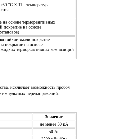
 +60 °C
ХЛ1 - температура
рытия
е на основе термореактивных
й покрытие на основе
ретановое)
ростойкие эмали покрытие
на покрытие на основе
е жидких термореактивных композиций
йства, исключает возможность пробоя
е импульсных перенапряжений.
Значение
не менее 50 кА
50 Ас