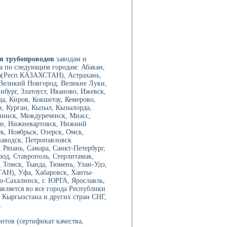
я трубопроводов
заводам и
а по следующим городам: Абакан,
а(Респ.КАЗАХСТАН), Астрахань,
, Великий Новгород, Великие Луки,
нбург, Златоуст, Иваново, Ижевск,
а, Киров, Кокшетау, Кемерово,
в, Курган, Кызыл, Кызылорда,
иинск, Междуреченск, Миасс,
ри, Нижневартовск, Нижний
, Ноябрьск, Озерск, Омск,
аводск, Петропавловск
Рязань, Самара, Санкт-Петербург,
род, Ставрополь, Стерлитамак,
 Томск, Тында, Тюмень, Улан-Удэ,
ТАН), Уфа, Хабаровск, Ханты-
-Сахалинск, г. ЮРГА, Ярославль,
вляется во все города Республики
 Кыргызстана и других стран СНГ,
.
нтов (сертификат качества,