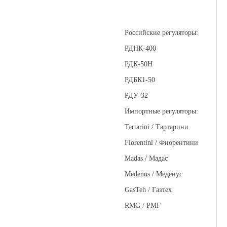
Регуляторы давления
Российские регуляторы:
РДНК-400
РДК-50Н
РДБК1-50
РДУ-32
Импортные регуляторы:
Tartarini / Тартарини
Fiorentini / Фиорентини
Madas / Мадас
Medenus / Меденус
GasTeh / Газтех
RMG / РМГ