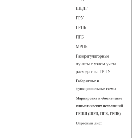
ШБДГ
ГРУ
ГРПБ
ПГБ
МРПБ
Газорегуляторные
пункты с узлом учета
расхода газа ГРПУ
Габаритные и
функциональные схемы
Маркировка и обозначение
климатических исполнений
ГРПШ (ШРП, ПГБ, ГРПБ)
Опросный лист