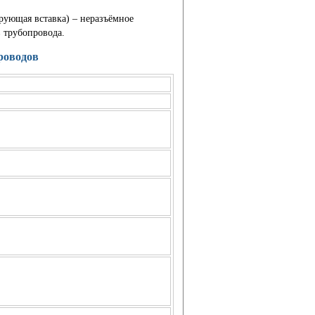
рующая вставка) – неразъёмное
 трубопровода.
роводов