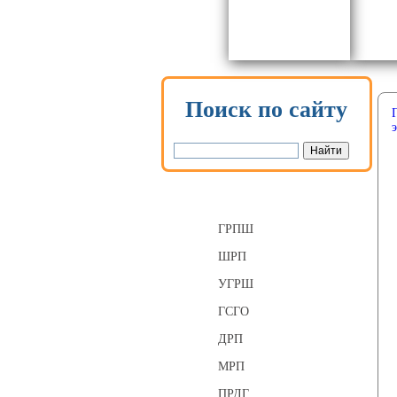
Поиск по сайту
Газорегуляторные пункты
ГРПШ
ШРП
УГРШ
ГСГО
ДРП
МРП
ПРДГ