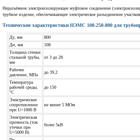
Неразъёмное электроизолирующее муфтовое соединение (электроизоли
трубное изделие, обеспечивающее электрическое разъединение участков
Технические характеристики НЭМС 108-250-800 для трубоп
Ду, мм
800
Дн, мм
108
Толщина стенки
стальной трубы,
от 3 до 28
мм
Рабочее
до 39,2
давление, МПа
Температура
рабочей среды,
до 150
°C
Электрическое
сопротивление
не менее 5 МОм
при U=1000 В
Электрическая
прочность (ток
более 5кВ
утечки при
U=5000 В)
По