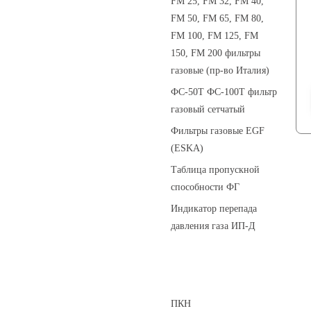
FM 25, FM 32, FM 40,
FM 50, FM 65, FM 80,
FM 100, FM 125, FM
150, FM 200 фильтры
газовые (пр-во Италия)
ФС-50Т ФС-100Т фильтр
газовый сетчатый
Фильтры газовые EGF
(ESKA)
Таблица пропускной
способности ФГ
Индикатор перепада
давления газа ИП-Д
Предохранительные клапаны
ПКН