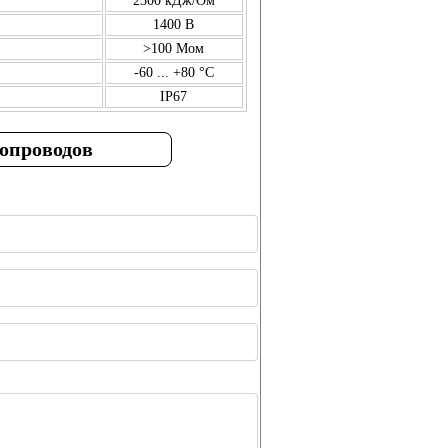
2500 кДж/Ом
1400 В
>100 Мом
-60 ... +80 °C
IP67
бопроводов