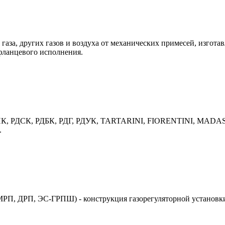
газа, других газов и воздуха от механических примесей, изгота
фланцевого исполнения.
 РДНК, РДСК, РДБК, РДГ, РДУК, TARTARINI, FIORENTINI, MADAS
.
П, ДРП, ЭС-ГРПШ) - конструкция газорегуляторной установки 