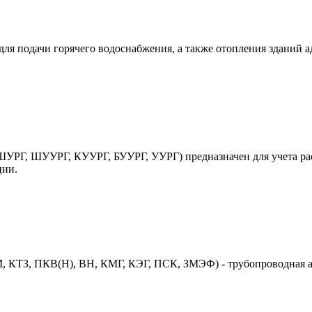
ля подачи горячего водоснабжения, а также отопления зданий 
УРГ, ШУУРГ, КУУРГ, БУУРГ, УУРГ) предназначен для учета рас
ции.
 КТЗ, ПКВ(Н), ВН, КМГ, КЭГ, ПСК, ЗМЭФ) - трубопроводная ар