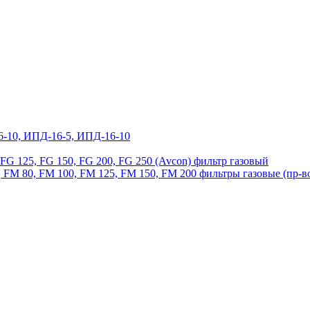
6-10, ИПД-16-5, ИПД-16-10
, FG 125, FG 150, FG 200, FG 250 (Avcon) фильтр газовый
 FM 80, FM 100, FM 125, FM 150, FM 200 фильтры газовые (пр-в