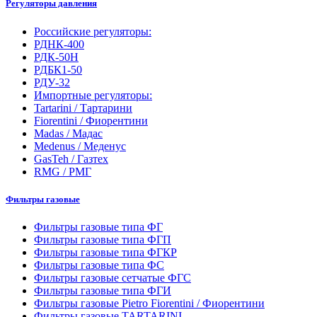
Регуляторы давления
Российские регуляторы:
РДНК-400
РДК-50Н
РДБК1-50
РДУ-32
Импортные регуляторы:
Tartarini / Тартарини
Fiorentini / Фиорентини
Madas / Мадас
Medenus / Меденус
GasTeh / Газтех
RMG / РМГ
Фильтры газовые
Фильтры газовые типа ФГ
Фильтры газовые типа ФГП
Фильтры газовые типа ФГКР
Фильтры газовые типа ФС
Фильтры газовые сетчатые ФГС
Фильтры газовые типа ФГИ
Фильтры газовые Pietro Fiorentini / Фиорентини
Фильтры газовые TARTARINI