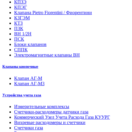
КПЗЭ
КПЭГ
Клапана Pietro Fiorentini / Фиорентини
КЗГЭМ
КТЗ
ПЗК
ВН 1/2Н
ПСК
Блоки клапанов
СППК
Электромагнитные клапаны ВН
Клапаны кнопочные
Клапан АГ-М
Клапан АГ-М3
Устройства учета газа
Измерительные комплексы
Счетчики-расходомеры датчики газа
Коммерческий Узел Учета Расхода Газа КУУРГ
Вихревые расходомеры и счетчики
Счетчики газа