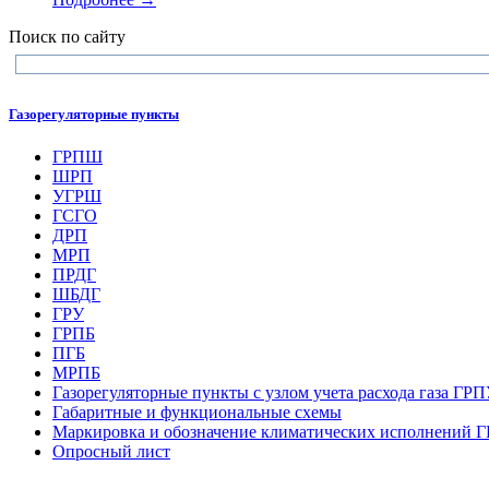
Поиск по сайту
Газорегуляторные пункты
ГРПШ
ШРП
УГРШ
ГСГО
ДРП
МРП
ПРДГ
ШБДГ
ГРУ
ГРПБ
ПГБ
МРПБ
Газорегуляторные пункты с узлом учета расхода газа ГР
Габаритные и функциональные схемы
Маркировка и обозначение климатических исполнений
Опросный лист