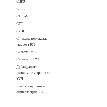
СИКЗ
САКЗ
САКЗ-МК
СТГ
САОГ
Сигнализатор оксида
углерода БУГ
Система ЭКО
Система КСОУГ
Дублирующее
сигнальное устройство
УСД
Блок коммутации и
сигнализации БКС