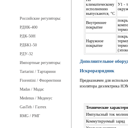
климатическому
У1 - 
Регуляторы давления
исполнению
окруж
выпускаются, °C
Российские регуляторы:
покры
Внутреннее
компо
покрытие
РДНК-400
термо
РДК-50Н
покры
Наружное
термо
РДБК1-50
покрытие
термо
(эпок
РДУ-32
Дополнительное обору
Импортные регуляторы:
Искроразрядник
Tartarini / Тартарини
Предназначен для использо
Fiorentini / Фиорентини
изолятора диэлектрика НЭ
Madas / Мадас
Medenus / Меденус
GasTeh / Газтех
Технические характер
Импульсный ток молнии
RMG / РМГ
Коммутируемый заряд