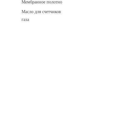
Мембранное полотно
Масло для счетчиков
газа
Искровые разделительные разрядники
Монтажные комплекты
Для транспортировки
Манометры и вакуумметры
Паспорта