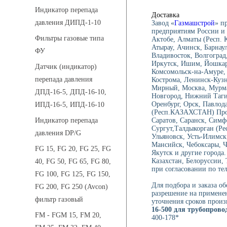
Индикатор перепада
Доставка
давления ДИПД-1-10
Завод «
Газмашстрой
» п
предприятиям России и 
Фильтры газовые типа
Актобе, Алматы (Респ.
Атырау, Ачинск, Барнау
ФУ
Владивосток, Волгоград,
Иркутск, Ишим, Йошкар-
Датчик (индикатор)
Комсомольск-на-Амуре, 
перепада давления
Кострома, Ленинск-Куз
Мирный, Москва, Мурма
ДПД-16-5, ДПД-16-10,
Новгород, Нижний Тагил
Оренбург, Орск, Павлод
ИПД-16-5, ИПД-16-10
(Респ.КАЗАХСТАН) Проко
Саратов, Саранск, Симф
Индикатор перепада
Сургут,Талдыкорган (Ре
давления DP/G
Ульяновск, Усть-Илимск
Мансийск, Чебоксары, 
FG 15, FG 20, FG 25, FG
Якутск и другие города
Казахстан, Белоруссии,
40, FG 50, FG 65, FG 80,
при согласовании по тел
FG 100, FG 125, FG 150,
Для подбора и заказа о
FG 200, FG 250 (Avcon)
разрешение на применен
фильтр газовый
уточнения сроков произ
16-500 для трубопрово
FM - FGM 15, FM 20,
400-178*