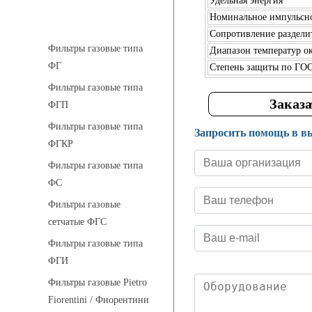
Удельная энергия
Номинальное импульсн
Фильтры газовые
Сопротивление раздели
Фильтры газовые типа
Диапазон температур 
ФГ
Степень защиты по ГО
Фильтры газовые типа
Заказа
ФГП
Фильтры газовые типа
Запросить помощь в в
ФГКР
Фильтры газовые типа
ФС
Фильтры газовые
сетчатые ФГС
Фильтры газовые типа
ФГИ
Фильтры газовые Pietro
Fiorentini / Фиорентини