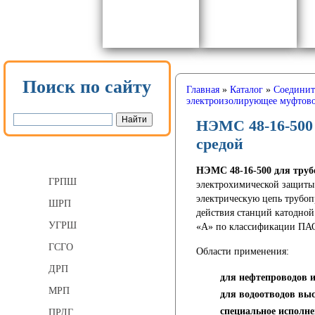
Поиск по сайту
Главная
»
Каталог
»
Соединит
электроизолирующее муфтово
НЭМС 48-16-500 
средой
Газорегуляторные пункты
НЭМС 48-16-500 для трубо
ГРПШ
электрохимической защиты
электрическую цепь трубоп
ШРП
действия станций катодной
УГРШ
«А» по классификации ПАО
ГСГО
Области применения:
ДРП
для нефтепроводов 
МРП
для водоотводов выс
специальное исполне
ПРДГ