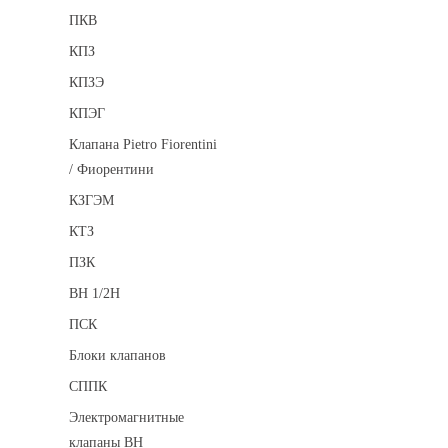
ПКВ
КПЗ
КПЗЭ
КПЭГ
Клапана Pietro Fiorentini
/ Фиорентини
КЗГЭМ
КТЗ
ПЗК
ВН 1/2Н
ПСК
Блоки клапанов
СППК
Электромагнитные
клапаны ВН