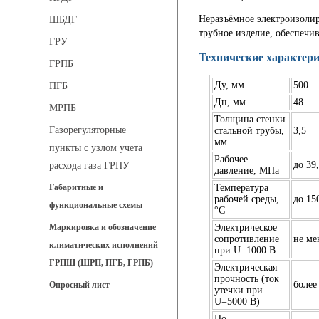
Неразъёмное электроизоли
ШБДГ
трубное изделие, обеспечи
ГРУ
Технические характер
ГРПБ
Ду, мм
500
ПГБ
Дн, мм
48
МРПБ
Толщина стенки
Газорегуляторные
стальной трубы,
3,5
мм
пункты с узлом учета
Рабочее
до 39
расхода газа ГРПУ
давление, МПа
Температура
Габаритные и
рабочей среды,
до 15
функциональные схемы
°C
Электрическое
Маркировка и обозначение
сопротивление
не ме
климатических исполнений
при U=1000 В
ГРПШ (ШРП, ПГБ, ГРПБ)
Электрическая
прочность (ток
более
Опросный лист
утечки при
U=5000 В)
По