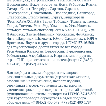
Петрозаводск, Петропавловск (Респ.КАЗАХСТАН)
Прокопьевск, Псков, Ростов-на-Дону, Рубцовск, Рязань,
Самара, Санкт-Петербург, Саратов, Саранск,
Симферополь, Севастополь, Сковородино, Славгород,
Ставрополь, Стерлитамак, Сургут,Талдыкорган
(Респ.КАЗАХСТАН), Тараз, Тобольск, Тольятти, Томск,
Тында, Тюмень, Улан-Удэ, Ульяновск, Усть-Илимск,
Усть-Кут, Усть-Каменогорск(Респ.КАЗАХСТАН), Уфа,
Хабаровск, Ханты-Мансийск, Чебоксары, Челябинск,
Чита, Шадринск, Шымкент, Южно-Сахалинск, г. ЮРГА,
Ярославль, Якутск и другие города. НЭМС 57-16-500
для трубопроводов доставляется во все города
Республики Казахстан, Белоруссии, Туркменистана,
Узбекистана, Азербайджана, Кыргызстана и других
стран СНГ, при согласовании по телефону: +7 (8452)
400-178, +7 (8452) 400-079.
Для подбора и заказа оборудования, запроса
разрешительных документов (сертификат качества,
разрешение на применение, паспорт изделия,
сертификат Газсерт, уточнения характеристик,
уточнения сроков производства, запроса габаритной,
функциональной схемы, паспорта на
НЭМС 57-16-500
для трубопроводов
обращаться в отдел подбора
оборудования: +7 (8452) 400-079, +7 (8452) 400-178*