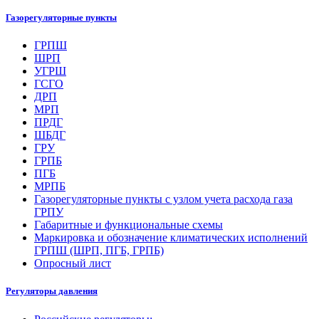
Газорегуляторные пункты
ГРПШ
ШРП
УГРШ
ГСГО
ДРП
МРП
ПРДГ
ШБДГ
ГРУ
ГРПБ
ПГБ
МРПБ
Газорегуляторные пункты с узлом учета расхода газа
ГРПУ
Габаритные и функциональные схемы
Маркировка и обозначение климатических исполнений
ГРПШ (ШРП, ПГБ, ГРПБ)
Опросный лист
Регуляторы давления