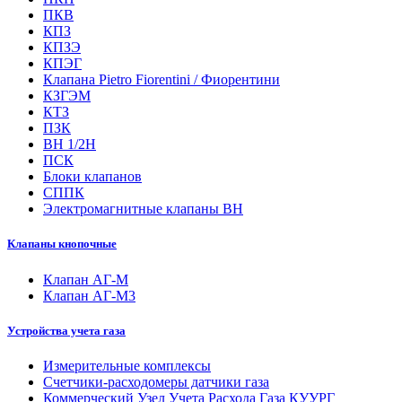
ПКВ
КПЗ
КПЗЭ
КПЭГ
Клапана Pietro Fiorentini / Фиорентини
КЗГЭМ
КТЗ
ПЗК
ВН 1/2Н
ПСК
Блоки клапанов
СППК
Электромагнитные клапаны ВН
Клапаны кнопочные
Клапан АГ-М
Клапан АГ-М3
Устройства учета газа
Измерительные комплексы
Счетчики-расходомеры датчики газа
Коммерческий Узел Учета Расхода Газа КУУРГ