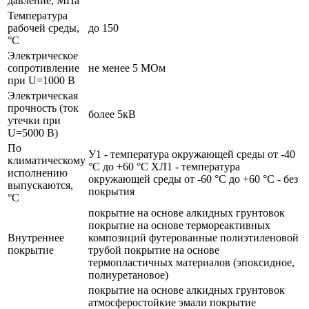
давление, МПа
Температура
рабочей среды,
до 150
°C
Электрическое
сопротивление
не менее 5 МОм
при U=1000 В
Электрическая
прочность (ток
более 5кВ
утечки при
U=5000 В)
По
У1 - температура окружающей среды от -40
климатическому
°C до +60 °C
ХЛ1 - температура
исполнению
окружающей среды от -60 °C до +60 °C - без
выпускаются,
покрытия
°C
покрытие на основе алкидных грунтовок
покрытие на основе термореактивных
Внутреннее
композиций футерованные полиэтиленовой
покрытие
трубой покрытие на основе
термопластичных материалов (эпоксидное,
полиуретановое)
покрытие на основе алкидных грунтовок
атмосферостойкие эмали покрытие