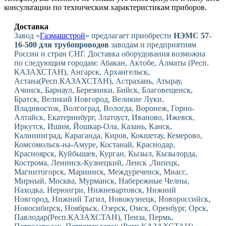
консультации по техническим характеристикам приборов.
Доставка
Завод «
Газмашстрой
» предлагает приобрести
НЭМС 57-
16-500 для трубопроводов
заводам и предприятиям
России и стран СНГ. Доставка оборудования возможна
по следующим городам: Абакан, Актобе, Алматы (Респ.
КАЗАХСТАН), Ангарск, Архангельск,
Астана(Респ.КАЗАХСТАН), Астрахань, Атырау,
Ачинск, Барнаул, Березники, Бийск, Благовещенск,
Братск, Великий Новгород, Великие Луки,
Владивосток, Волгоград, Вологда, Воронеж, Горно-
Алтайск, Екатеринбург, Златоуст, Иваново, Ижевск,
Иркутск, Ишим, Йошкар-Ола, Казань, Канск,
Калининград, Караганда, Киров, Кокшетау, Кемерово,
Комсомольск-на-Амуре, Костанай, Краснодар,
Красноярск, Куйбышев, Курган, Кызыл, Кызылорда,
Кострома, Ленинск-Кузнецкий, Ленск ,Липецк,
Магнитогорск, Мариинск, Междуреченск, Миасс,
Мирный, Москва, Мурманск, Набережные Челны,
Находка, Нерюнгри, Нижневартовск, Нижний
Новгород, Нижний Тагил, Новокузнецк, Новороссийск,
Новосибирск, Ноябрьск, Озерск, Омск, Оренбург, Орск,
Павлодар(Респ.КАЗАХСТАН), Пенза, Пермь,