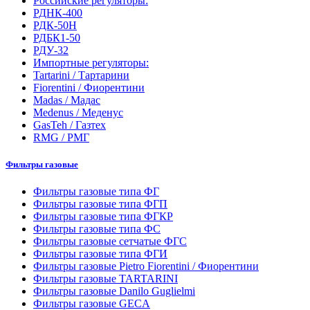
Российские регуляторы:
РДНК-400
РДК-50Н
РДБК1-50
РДУ-32
Импортные регуляторы:
Tartarini / Тартарини
Fiorentini / Фиорентини
Madas / Мадас
Medenus / Меденус
GasTeh / Газтех
RMG / РМГ
Фильтры газовые
Фильтры газовые типа ФГ
Фильтры газовые типа ФГП
Фильтры газовые типа ФГКР
Фильтры газовые типа ФС
Фильтры газовые сетчатые ФГС
Фильтры газовые типа ФГИ
Фильтры газовые Pietro Fiorentini / Фиорентини
Фильтры газовые TARTARINI
Фильтры газовые Danilo Guglielmi
Фильтры газовые GECA