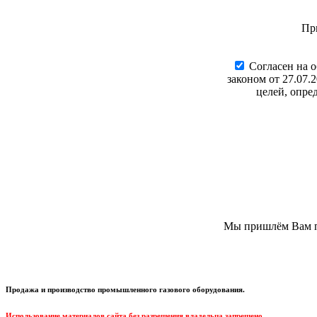
Пр
Cогласен на 
законом от 27.07.
целей, опре
Мы пришлём Вам пи
Продажа и производство промышленного газового оборудования.
Использование материалов сайта без разрешения владельца запрещено.