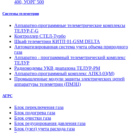
400, УОРГ 500
Системы телеметрии
Аппаратно-программные телеметрические комплексы
ТЕЛУР-Г-G
Контроллер СТЕЛ-Турбо
Шкаф телеметрии КИТП 01-GSM DELTA
Автоматизированная система учета объема природного
газа
Аппаратно - программный телеметрический комплекс
ТЕЛУР
Радиомодемы УКВ диапазона ТЕЛУР-РМ
Аппаратно-программный комплекс АПКЗ-03(М)
Промышленные модули защиты электрических цепей
аппаратуры телеметрии (ПМЗЦ)
АГРС
Блок переключения газа
Блок подогрева газа
Блок очистки газа
Блок редуцирования давления газа
Блок (узел) учета расхода газа