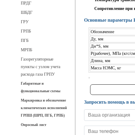
ПРДГ
Сопротивление при 
ШБДГ
Основные параметры
ГРУ
ГРПБ
Обозначение
Ду, мм
ПГБ
Дн*S, мм
МРПБ
Р(рабочее), МПа (кгс/см
Газорегуляторные
Длина, мм
пункты с узлом учета
Масса НЭМС, кг
расхода газа ГРПУ
Габаритные и
функциональные схемы
Маркировка и обозначение
Запросить помощь в в
климатических исполнений
ГРПШ (ШРП, ПГБ, ГРПБ)
Опросный лист