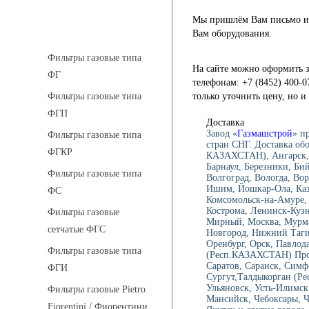
Мы пришлём Вам письмо и 
Фильтры газовые
Вам оборудования.
Фильтры газовые типа
На сайте можно оформить з
ФГ
телефонам: +7 (8452) 400-0
только уточнить цену, но 
Фильтры газовые типа
ФГП
Доставка
Завод «
Газмашстрой
» п
Фильтры газовые типа
стран СНГ. Доставка об
ФГКР
КАЗАХСТАН), Ангарск, 
Барнаул, Березники, Би
Фильтры газовые типа
Волгоград, Вологда, Вор
Ишим, Йошкар-Ола, Каза
ФС
Комсомольск-на-Амуре, 
Кострома, Ленинск-Куз
Фильтры газовые
Мирный, Москва, Мурма
сетчатые ФГС
Новгород, Нижний Тагил
Оренбург, Орск, Павлод
Фильтры газовые типа
(Респ.КАЗАХСТАН) Проко
Саратов, Саранск, Симф
ФГИ
Сургут,Талдыкорган (Ре
Ульяновск, Усть-Илимск
Фильтры газовые Pietro
Мансийск, Чебоксары, 
Fiorentini / Фиорентини