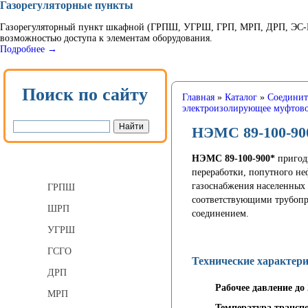
Газорегуляторные пункты
Газорегуляторный пункт шкафной (ГРПШ, УГРШ, ГРП, МРП, ДРП, ЭС-ГР
возможностью доступа к элементам оборудования.
Подробнее →
Поиск по сайту
Главная
»
Каталог
»
Соединит
электроизолирующее муфтово
НЭМС 89-100-90
НЭМС 89-100-900*
пригодн
Газорегуляторные пункты
переработки, попутного неф
газоснабжения населенных
ГРПШ
соответствующими трубопр
ШРП
соединением.
УГРШ
ГСГО
Технические характе
ДРП
Рабочее давление до
МРП
Температура транспо