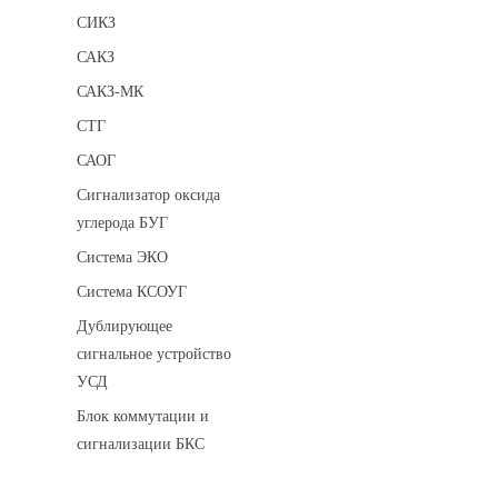
СИКЗ
САКЗ
САКЗ-МК
СТГ
САОГ
Сигнализатор оксида
углерода БУГ
Система ЭКО
Система КСОУГ
Дублирующее
сигнальное устройство
УСД
Блок коммутации и
сигнализации БКС