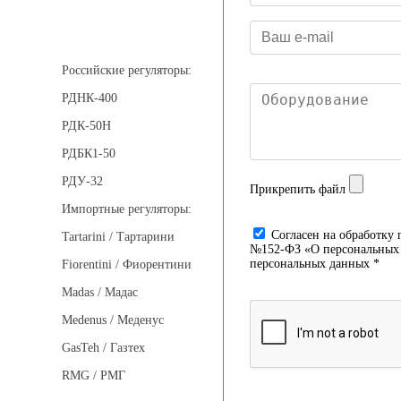
Регуляторы давления
Российские регуляторы:
РДНК-400
РДК-50Н
РДБК1-50
РДУ-32
Прикрепить файл
Импортные регуляторы:
Cогласен на обработку 
Tartarini / Тартарини
№152-ФЗ «О персональных д
персональных данных *
Fiorentini / Фиорентини
Madas / Мадас
Medenus / Меденус
GasTeh / Газтех
RMG / РМГ