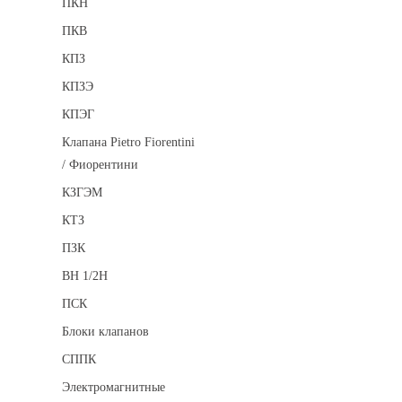
ПКН
ПКВ
КПЗ
КПЗЭ
КПЭГ
Клапана Pietro Fiorentini
/ Фиорентини
КЗГЭМ
КТЗ
ПЗК
ВН 1/2Н
ПСК
Блоки клапанов
СППК
Электромагнитные