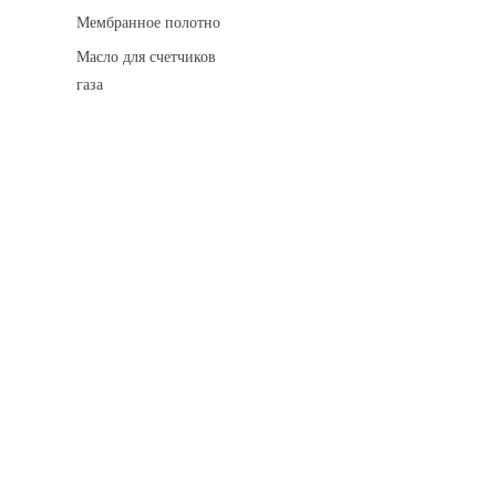
Мембранное полотно
Масло для счетчиков
газа
Искровые разделительные разрядники
Монтажные комплекты
Для транспортировки
Манометры и вакуумметры
Паспорта