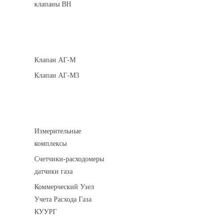
клапаны ВН
Клапаны кнопочные
Клапан АГ-М
Клапан АГ-М3
Устройства учета газа
Измерительные
комплексы
Счетчики-расходомеры
датчики газа
Коммерческий Узел
Учета Расхода Газа
КУУРГ