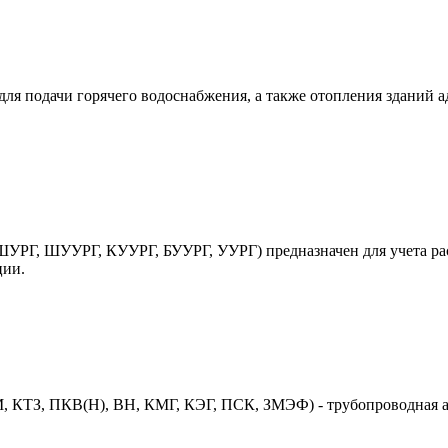
ля подачи горячего водоснабжения, а также отопления зданий 
УРГ, ШУУРГ, КУУРГ, БУУРГ, УУРГ) предназначен для учета рас
ции.
 КТЗ, ПКВ(Н), ВН, КМГ, КЭГ, ПСК, ЗМЭФ) - трубопроводная ар