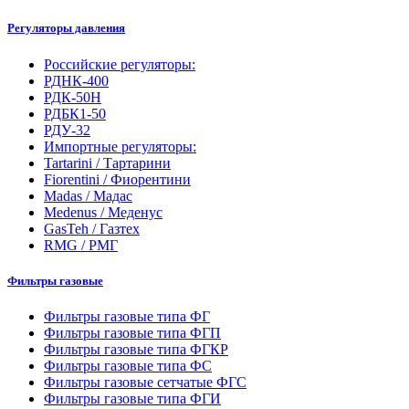
Регуляторы давления
Российские регуляторы:
РДНК-400
РДК-50Н
РДБК1-50
РДУ-32
Импортные регуляторы:
Tartarini / Тартарини
Fiorentini / Фиорентини
Madas / Мадас
Medenus / Меденус
GasTeh / Газтех
RMG / РМГ
Фильтры газовые
Фильтры газовые типа ФГ
Фильтры газовые типа ФГП
Фильтры газовые типа ФГКР
Фильтры газовые типа ФС
Фильтры газовые сетчатые ФГС
Фильтры газовые типа ФГИ