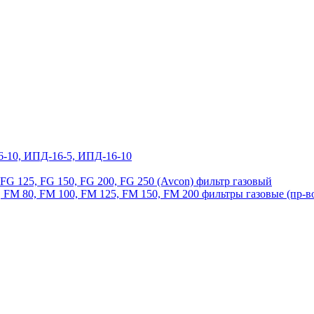
6-10, ИПД-16-5, ИПД-16-10
, FG 125, FG 150, FG 200, FG 250 (Avcon) фильтр газовый
 FM 80, FM 100, FM 125, FM 150, FM 200 фильтры газовые (пр-в