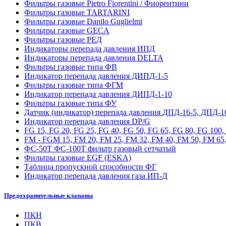
Фильтры газовые Pietro Fiorentini / Фиорентини
Фильтры газовые TARTARINI
Фильтры газовые Danilo Guglielmi
Фильтры газовые GECA
Фильтры газовые РЕД
Индикаторы перепада давления ИПД
Индикаторы перепада давления DELTA
Фильтры газовые типа ФВ
Индикатор перепада давления ДИПД-1-5
Фильтры газовые типа ФГМ
Индикатор перепада давления ДИПД-1-10
Фильтры газовые типа ФУ
Датчик (индикатор) перепада давления ДПД-16-5, ДПД-1
Индикатор перепада давления DP/G
FG 15, FG 20, FG 25, FG 40, FG 50, FG 65, FG 80, FG 100
FM - FGM 15, FM 20, FM 25, FM 32, FM 40, FM 50, FM 65,
ФС-50Т ФС-100Т фильтр газовый сетчатый
Фильтры газовые EGF (ESKA)
Таблица пропускной способности ФГ
Индикатор перепада давления газа ИП-Д
Предохранительные клапаны
ПКН
ПКВ