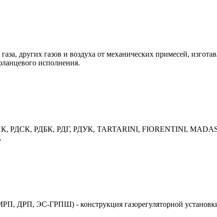
газа, других газов и воздуха от механических примесей, изгота
фланцевого исполнения.
 РДНК, РДСК, РДБК, РДГ, РДУК, TARTARINI, FIORENTINI, MADAS
.
П, ДРП, ЭС-ГРПШ) - конструкция газорегуляторной установки 