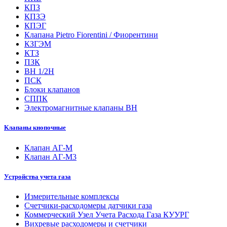
КПЗ
КПЗЭ
КПЭГ
Клапана Pietro Fiorentini / Фиорентини
КЗГЭМ
КТЗ
ПЗК
ВН 1/2Н
ПСК
Блоки клапанов
СППК
Электромагнитные клапаны ВН
Клапаны кнопочные
Клапан АГ-М
Клапан АГ-М3
Устройства учета газа
Измерительные комплексы
Счетчики-расходомеры датчики газа
Коммерческий Узел Учета Расхода Газа КУУРГ
Вихревые расходомеры и счетчики