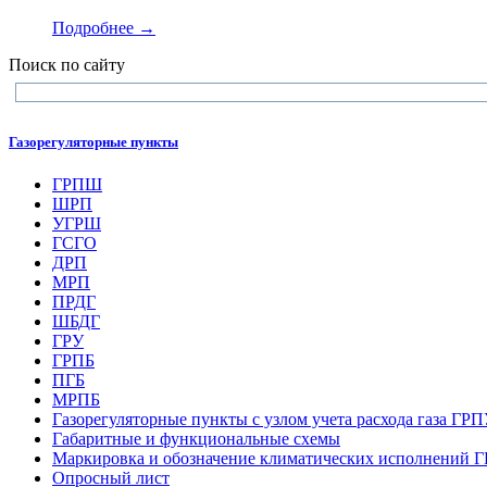
Подробнее →
Поиск по сайту
Газорегуляторные пункты
ГРПШ
ШРП
УГРШ
ГСГО
ДРП
МРП
ПРДГ
ШБДГ
ГРУ
ГРПБ
ПГБ
МРПБ
Газорегуляторные пункты с узлом учета расхода газа ГР
Габаритные и функциональные схемы
Маркировка и обозначение климатических исполнений
Опросный лист