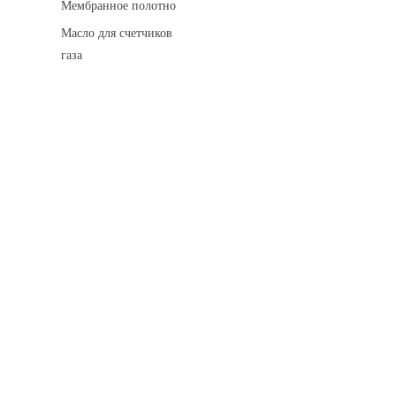
Мембранное полотно
Масло для счетчиков
газа
Искровые разделительные разрядники
Монтажные комплекты
Для транспортировки
Манометры и вакуумметры
Паспорта