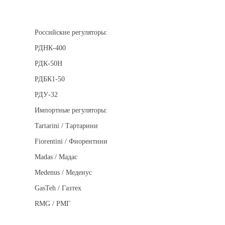
Регуляторы давления
Российские регуляторы:
РДНК-400
РДК-50Н
РДБК1-50
РДУ-32
Импортные регуляторы:
Tartarini / Тартарини
Fiorentini / Фиорентини
Madas / Мадас
Medenus / Меденус
GasTeh / Газтех
RMG / РМГ