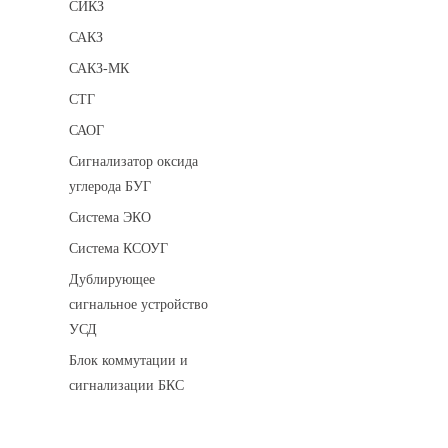
СИКЗ
САКЗ
САКЗ-МК
СТГ
САОГ
Сигнализатор оксида
углерода БУГ
Система ЭКО
Система КСОУГ
Дублирующее
сигнальное устройство
УСД
Блок коммутации и
сигнализации БКС