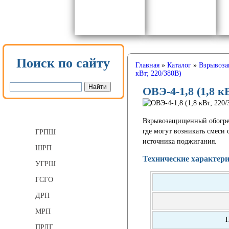
Поиск по сайту
Главная
»
Каталог
»
Взрывоза
кВт; 220/380В)
ОВЭ-4-1,8 (1,8 
Газорегуляторные пункты
Взрывозащищенный обогре
где могут возникать смеси
ГРПШ
источника поджигания.
ШРП
Технические характер
УГРШ
ГСГО
ДРП
МРП
ПРДГ