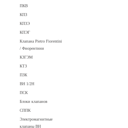
ПКВ
КПЗ
КПЗЭ
КПЭГ
Клапана Pietro Fiorentini
/ Фиорентини
КЗГЭМ
КТЗ
ПЗК
ВН 1/2Н
ПСК
Блоки клапанов
СППК
Электромагнитные
клапаны ВН