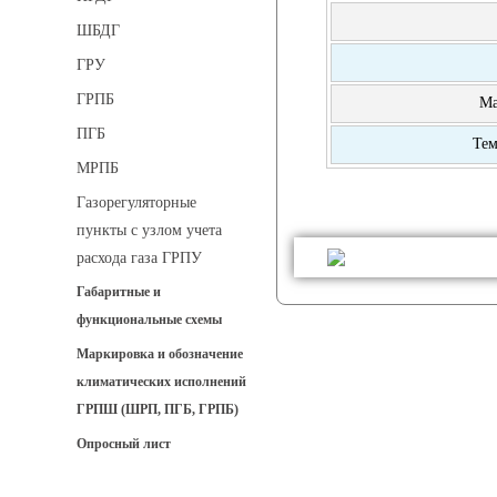
ШБДГ
ГРУ
ГРПБ
Ма
ПГБ
Тем
МРПБ
Газорегуляторные
пункты с узлом учета
расхода газа ГРПУ
Габаритные и
функциональные схемы
Маркировка и обозначение
климатических исполнений
ГРПШ (ШРП, ПГБ, ГРПБ)
Опросный лист