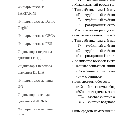
3
Максимальный расход газ
Фильтры газовые
4
Тип счётчика газа 1-й из
TARTARINI
«Т»
– турбинный счётчи
«С»
– турбинный счётчи
Фильтры газовые Danilo
«Р»
– ротационный счёт
Guglielmi
5
Максимальный расход газ
в случае её наличия, либо б
Фильтры газовые GECA
6
Тип счётчика газа 2-й из
Фильтры газовые РЕД
«Т»
– турбинный счётчи
«С»
– турбинный счётчик
Индикаторы перепада
«Р»
– ротационный счёт
давления ИПД
7
Количество выходов (макс
8
Наличие байпасной лини
Индикаторы перепада
«О»
– байпас отсутствуе
давления DELTA
«Б»
– с байпасом
Фильтры газовые типа
9
Вид системы обогрева:
«БО»
– без системы обог
ФВ
«ЭО»
– электрическая си
Индикатор перепада
«ГО»
– газовая система 
давления ДИПД-1-5
«ВО»
– система водяного
Фильтры газовые типа
Типы средств измерения и 