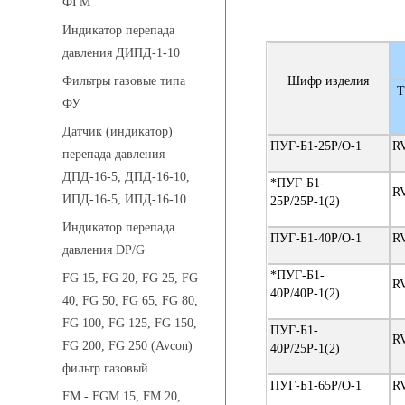
ФГМ
Индикатор перепада
давления ДИПД-1-10
Шифр изделия
Фильтры газовые типа
Т
ФУ
Датчик (индикатор)
ПУГ-Б1-25Р/О-1
R
перепада давления
ДПД-16-5, ДПД-16-10,
*ПУГ-Б1-
R
ИПД-16-5, ИПД-16-10
25Р/25Р-1(2)
Индикатор перепада
ПУГ-Б1-40Р/O-1
R
давления DP/G
*ПУГ-Б1-
FG 15, FG 20, FG 25, FG
R
40Р/40Р-1(2)
40, FG 50, FG 65, FG 80,
FG 100, FG 125, FG 150,
ПУГ-Б1-
R
FG 200, FG 250 (Avcon)
40Р/25Р-1(2)
фильтр газовый
ПУГ-Б1-65Р/О-1
R
FM - FGM 15, FM 20,