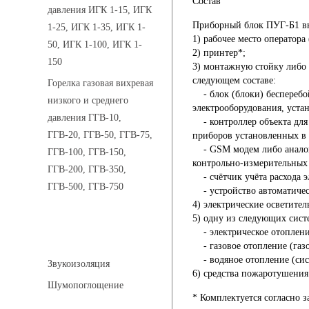
Состав
давления ИГК 1-15, ИГК
Приборный блок ПУГ-Б1 вк
1-25, ИГК 1-35, ИГК 1-
1) рабочее место оператора 
50, ИГК 1-100, ИГК 1-
2) принтер*;
150
3) монтажную стойку либо
следующем составе:
Горелка газовая вихревая
- блок (блоки) беспереб
низкого и среднего
электрооборудования, уста
давления ГГВ-10,
- контроллер объекта д
ГГВ-20, ГГВ-50, ГГВ-75,
приборов установленных в
- GSM модем либо анало
ГГВ-100, ГГВ-150,
контрольно-измерительных
ГГВ-200, ГГВ-350,
- счётчик учёта расхода 
ГГВ-500, ГГВ-750
- устройство автоматиче
4) электрические осветите
5) одну из следующих сист
- электрическое отопле
Шумоизоляция
- газовое отопление (газ
- водяное отопление (си
Звукоизоляция
6) средства пожаротушени
Шумопоглощение
* Комплектуется согласно з