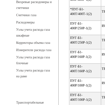
Вихревые расходомеры и
счетчики
*ПУГ-Б1-
T
400Т/400Т-1(2)
Счетчики газа
Расходомеры
ПУГ-Б1-
R
400Р/250Р-1(2)
Узлы учета расхода газа
шкафные
ПУГ-Б1-
T
400Т/250Р-1(2)
Корректоры объема газа
Измерители расхода газа
ПУГ-Б1-
R
400Р/160Р-1(2)
Узлы учета расхода газа
блочные
ПУГ-Б1-
T
Узлы учета расхода газа
400Т/160Р-1(2)
на раме
ПУГ-Б1-
R
400Р/100Р-1(2)
Котельные установки
ПУГ-Б1-
T
400Т/100Р-1(2)
Транспортабельные