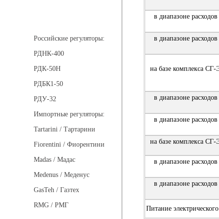
в диапазоне расходов 
Регуляторы давления
в диапазоне расходов 
Российские регуляторы:
РДНК-400
на базе комплекса СГ-Э
РДК-50Н
РДБК1-50
в диапазоне расходов 
РДУ-32
Импортные регуляторы:
в диапазоне расходов 
Tartarini / Тартарини
на базе комплекса СГ-Э
Fiorentini / Фиорентини
Madas / Мадас
в диапазоне расходов 
Medenus / Меденус
в диапазоне расходов 
GasTeh / Газтех
RMG / РМГ
Питание электрического