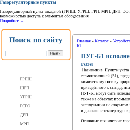
Газорегуляторные пункты
Газорегуляторный пункт шкафной (ГРПШ, УГРШ, ГРП, МРП, ДРП, ЭС-ГР
возможностью доступа к элементам оборудования.
Подробнее →
Поиск по сайту
Главная
»
Каталог
»
Устройств
Б1
ПУГ-Б1 исполнен
газа
Газорегуляторные пункты
Назначение:
Пункты учёта 
термоизоляцией (Б1), пред
ГРПШ
химическому составу приро
приведённого к стандартны
ШРП
ПУГ-Б1 могут быть использ
УГРШ
также на объектах промышл
эксплуатации на открытом в
ГСГО
и диапазоне температур ок
ДРП
Основные технические хар
МРП