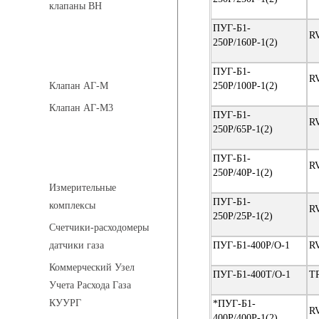
клапаны ВН
ПУГ-Б1-
R
250Р/160Р-1(2)
Клапаны кнопочные
ПУГ-Б1-
R
250Р/100Р-1(2)
Клапан АГ-М
Клапан АГ-М3
ПУГ-Б1-
R
250Р/65Р-1(2)
Устройства учета газа
ПУГ-Б1-
R
250Р/40Р-1(2)
Измерительные
ПУГ-Б1-
комплексы
R
250Р/25Р-1(2)
Счетчики-расходомеры
ПУГ-Б1-400Р/О-1
R
датчики газа
Коммерческий Узел
ПУГ-Б1-400Т/О-1
T
Учета Расхода Газа
КУУРГ
*ПУГ-Б1-
R
400Р/400Р-1(2)