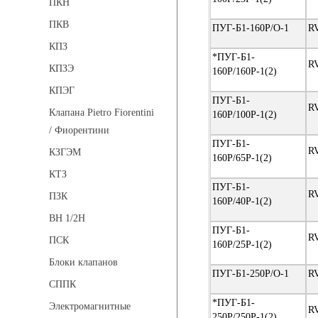
ПКН
ПКВ
ПУГ-Б1-160Р/О-1
R
КПЗ
*ПУГ-Б1-
R
КПЗЭ
160Р/160Р-1(2)
КПЭГ
ПУГ-Б1-
R
Клапана Pietro Fiorentini
160Р/100Р-1(2)
/ Фиорентини
ПУГ-Б1-
R
КЗГЭМ
160Р/65Р-1(2)
КТЗ
ПУГ-Б1-
R
ПЗК
160Р/40Р-1(2)
ВН 1/2Н
ПУГ-Б1-
R
ПСК
160Р/25Р-1(2)
Блоки клапанов
ПУГ-Б1-250Р/О-1
R
СППК
*ПУГ-Б1-
Электромагнитные
R
250Р/250Р-1(2)