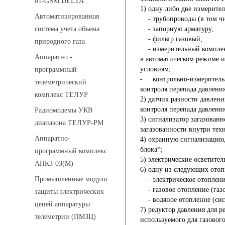
01-GSM DELTA
1) одну либо две измерите
Автоматизированная
- трубопроводы (в том ч
- запорную арматуру;
система учета объема
- фильтр газовый;
природного газа
- измерительный компле
Аппаратно -
в автоматическом режиме и
условиям;
программный
-
контрольно-измерительн
телеметрический
контроля перепада давления
комплекс ТЕЛУР
2) датчик разности давлен
контроля перепада давления
Радиомодемы УКВ
3) сигнализатор загазован
диапазона ТЕЛУР-РМ
загазованности внутри тех
Аппаратно-
4) охранную сигнализацию,
блока*;
программный комплекс
5) электрические осветит
АПКЗ-03(М)
6) одну из следующих отоп
Промышленные модули
- электрическое отопле
- газовое отопление (газ
защиты электрических
- водяное отопление (си
цепей аппаратуры
7) редуктор давления для р
телеметрии (ПМЗЦ)
используемого для газовог