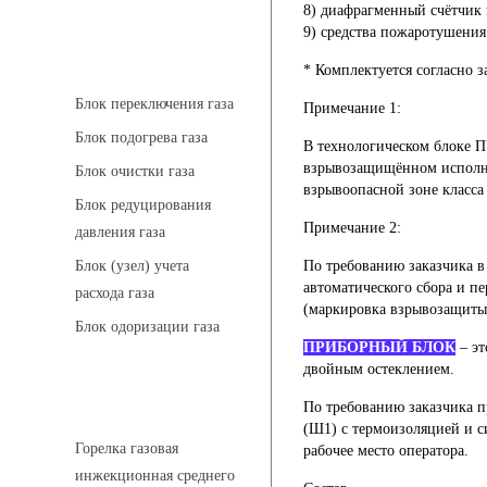
8) диафрагменный счётчик г
9) средства пожаротушени
АГРС
* Комплектуется согласно з
Блок переключения газа
Примечание 1:
Блок подогрева газа
В технологическом блоке П
взрывозащищённом исполне
Блок очистки газа
взрывоопасной зоне класса 
Блок редуцирования
Примечание 2:
давления газа
По требованию заказчика в
Блок (узел) учета
автоматического сбора и 
расхода газа
(маркировка взрывозащиты 
Блок одоризации газа
ПРИБОРНЫЙ БЛОК
– эт
двойным остеклением.
Горелки газовые
По требованию заказчика 
(Ш1) с термоизоляцией и с
Горелка газовая
рабочее место оператора.
инжекционная среднего