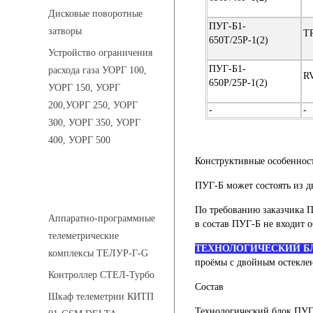
Дисковые поворотные
ПУГ-Б1-
затворы
T
650Т/25Р-1(2)
Устройство ограничения
ПУГ-Б1-
расхода газа УОРГ 100,
R
650Р/25Р-1(2)
УОРГ 150, УОРГ
200,УОРГ 250, УОРГ
-
-
300, УОРГ 350, УОРГ
400, УОРГ 500
Конструктивные особеннос
ПУГ-Б может состоять из д
Системы телеметрии
По требованию заказчика П
Аппаратно-программные
в состав ПУГ-Б не входит 
телеметрические
ТЕХНОЛОГИЧЕСКИЙ Б
комплексы ТЕЛУР-Г-G
проёмы с двойным остекле
Контроллер СТЕЛ-Турбо
Состав
Шкаф телеметрии КИТП
Технологический блок ПУГ-