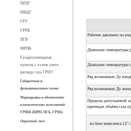
ПРДГ
ШБДГ
ГРУ
ГРПБ
Рабочее давление на вхо
ПГБ
МРПБ
Диапазон температуры р
Газорегуляторные
Диапазон температуры о
пункты с узлом учета
расхода газа ГРПУ
Ряд возможных Ду вход
Габаритные и
функциональные схемы
Ряд возможных Ду выхо
Маркировка и обозначение
Пределы допускаемой ос
климатических исполнений
единицах объёма газа п
ГРПШ (ШРП, ПГБ, ГРПБ)
Опросный лист
на базе комплекса СГ-Э