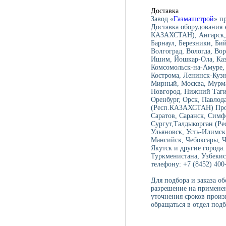
Доставка
Нормативные документы
Завод «
Газмашстрой
» п
Доставка оборудования 
КАЗАХСТАН), Ангарск, 
Барнаул, Березники, Би
Волгоград, Вологда, Вор
Ишим, Йошкар-Ола, Каза
Комсомольск-на-Амуре, 
Кострома, Ленинск-Куз
Мирный, Москва, Мурма
Новгород, Нижний Тагил
Оренбург, Орск, Павлод
(Респ.КАЗАХСТАН) Проко
Саратов, Саранск, Симф
Сургут,Талдыкорган (Ре
Ульяновск, Усть-Илимск
Мансийск, Чебоксары, 
Якутск и другие города.
Туркменистана, Узбекис
телефону: +7 (8452) 400-
Для подбора и заказа о
разрешение на применен
уточнения сроков произ
обращаться в отдел подб