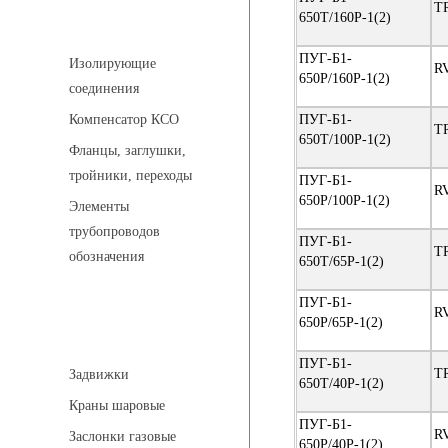
T
650Т/160Р-1(2)
Соединительные детали трубопровода
ПУГ-Б1-
Изолирующие
R
650Р/160Р-1(2)
соединения
ПУГ-Б1-
Компенсатор КСО
T
650Т/100Р-1(2)
Фланцы, заглушки,
тройники, переходы
ПУГ-Б1-
R
650Р/100Р-1(2)
Элементы
трубопроводов
ПУГ-Б1-
T
обозначения
650Т/65Р-1(2)
ПУГ-Б1-
R
650Р/65Р-1(2)
Арматура трубопроводная
ПУГ-Б1-
T
Задвижки
650Т/40Р-1(2)
Краны шаровые
ПУГ-Б1-
R
Заслонки газовые
650Р/40Р-1(2)