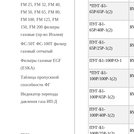
FM 25, FM 32, FM 40,
*ПУГ-Б1-
R
65Р/65Р-1(2)
FM 50, FM 65, FM 80,
FM 100, FM 125, FM
ПУГ-Б1-
R
150, FM 200 фильтры
65Р/40Р-1(2)
газовые (пр-во Италия)
ПУГ-Б1-
ФС-50Т ФС-100Т фильтр
R
65Р/25Р-1(2)
газовый сетчатый
ПУГ-Б1-100Р/О-1
R
Фильтры газовые EGF
(ESKA)
*ПУГ-Б1-
R
Таблица пропускной
100Р/100Р-1(2)
способности ФГ
ПУГ-Б1-
R
Индикатор перепада
100Р/65Р-1(2)
давления газа ИП-Д
ПУГ-Б1-
R
100Р/40Р-1(2)
Предохранительные клапаны
ПУГ-Б1-
R
100Р/25Р-1(2)