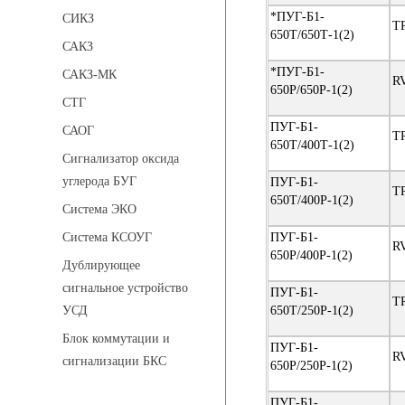
*ПУГ-Б1-
СИКЗ
T
650Т/650Т-1(2)
САКЗ
*ПУГ-Б1-
САКЗ-МК
R
650Р/650Р-1(2)
СТГ
ПУГ-Б1-
САОГ
T
650Т/400Т-1(2)
Сигнализатор оксида
углерода БУГ
ПУГ-Б1-
T
650Т/400Р-1(2)
Система ЭКО
ПУГ-Б1-
Система КСОУГ
R
650Р/400Р-1(2)
Дублирующее
сигнальное устройство
ПУГ-Б1-
T
650Т/250Р-1(2)
УСД
Блок коммутации и
ПУГ-Б1-
R
сигнализации БКС
650Р/250Р-1(2)
ПУГ-Б1-