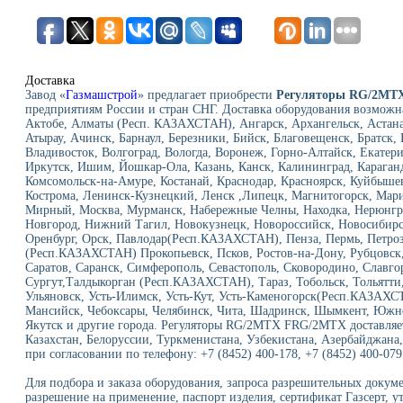
Доставка
Завод «
Газмашстрой
» предлагает приобрести
Регуляторы RG/2MT
предприятиям России и стран СНГ. Доставка оборудования возможн
Актобе, Алматы (Респ. КАЗАХСТАН), Ангарск, Архангельск, Астан
Атырау, Ачинск, Барнаул, Березники, Бийск, Благовещенск, Братск
Владивосток, Волгоград, Вологда, Воронеж, Горно-Алтайск, Екатери
Иркутск, Ишим, Йошкар-Ола, Казань, Канск, Калининград, Караганд
Комсомольск-на-Амуре, Костанай, Краснодар, Красноярск, Куйбыше
Кострома, Ленинск-Кузнецкий, Ленск ,Липецк, Магнитогорск, Мар
Мирный, Москва, Мурманск, Набережные Челны, Находка, Нерюнг
Новгород, Нижний Тагил, Новокузнецк, Новороссийск, Новосибирск
Оренбург, Орск, Павлодар(Респ.КАЗАХСТАН), Пенза, Пермь, Петроз
(Респ.КАЗАХСТАН) Прокопьевск, Псков, Ростов-на-Дону, Рубцовск, 
Саратов, Саранск, Симферополь, Севастополь, Сковородино, Славго
Сургут,Талдыкорган (Респ.КАЗАХСТАН), Тараз, Тобольск, Тольятти,
Ульяновск, Усть-Илимск, Усть-Кут, Усть-Каменогорск(Респ.КАЗАХС
Мансийск, Чебоксары, Челябинск, Чита, Шадринск, Шымкент, Южно
Якутск и другие города. Регуляторы RG/2MTX FRG/2MTX доставляет
Казахстан, Белоруссии, Туркменистана, Узбекистана, Азербайджана,
при согласовании по телефону: +7 (8452) 400-178, +7 (8452) 400-079
Для подбора и заказа оборудования, запроса разрешительных докуме
разрешение на применение, паспорт изделия, сертификат Газсерт, у