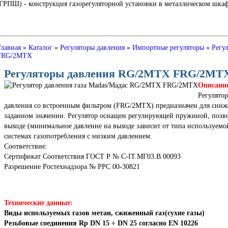
Ш) - конструкция газорегуляторной установки в металлическом шкафу
Главная
»
Каталог
»
Регуляторы давления
»
Импортные регуляторы
»
Регу
FRG/2MTX
Регуляторы давления RG/2MTX FRG/2MT
Описани
Регулято
давления со встроенным фильтром (FRG/2MТX) предназначен для сниже
заданном значении. Регулятор оснащен регулирующей пружиной, позв
выходе (минимальное давление на выходе зависит от типа используемо
системах газопотребления с низким давлением.
Соответствие:
Сертификат Соответствия ГОСТ Р № C-IT.МГ03.B.00093
Разрешение Ростехнадзора № РРС 00-30821
Технические данные:
Виды используемых газов
метан, сжиженный газ(сухие газы)
Резьбовые соединения Rp
DN 15 ÷ DN 25 согласно EN 10226