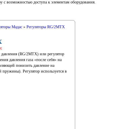
 с возможностью доступа к элементам оборудования.
ляторы Мадас
»
Регуляторы RG/2MTX
X
е:
р давления (RG/2MТX) или регулятор
ния давления газа «после себя» на
оляющей понизить давление на
й пружины). Регулятор используется в