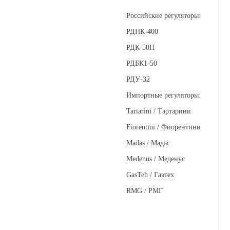
Российские регуляторы:
РДНК-400
РДК-50Н
РДБК1-50
РДУ-32
Импортные регуляторы:
Tartarini / Тартарини
Fiorentini / Фиорентини
Madas / Мадас
Medenus / Меденус
GasTeh / Газтех
RMG / РМГ
Фильтры газовые