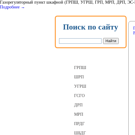
Газорегуляторный пункт шкафной (ГРПШ, УГРШ, ГРП, МРП, ДРП, ЭС-ГРП
Подробнее →
Поиск по сайту
Газорегуляторные пункты
ГРПШ
ШРП
УГРШ
ГСГО
ДРП
МРП
ПРДГ
ШБДГ