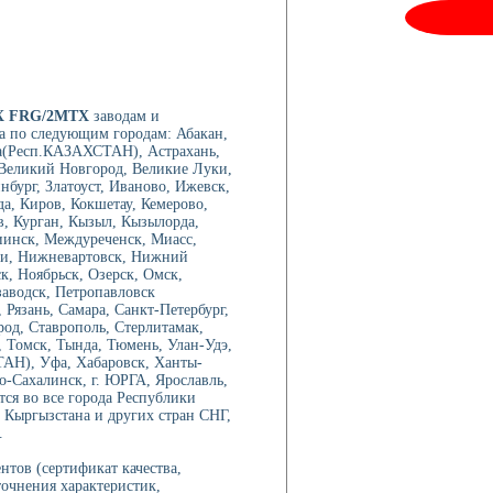
X FRG/2MTX
заводам и
а по следующим городам: Абакан,
а(Респ.КАЗАХСТАН), Астрахань,
, Великий Новгород, Великие Луки,
нбург, Златоуст, Иваново, Ижевск,
а, Киров, Кокшетау, Кемерово,
в, Курган, Кызыл, Кызылорда,
иинск, Междуреченск, Миасс,
ри, Нижневартовск, Нижний
, Ноябрьск, Озерск, Омск,
аводск, Петропавловск
Рязань, Самара, Санкт-Петербург,
род, Ставрополь, Стерлитамак,
 Томск, Тында, Тюмень, Улан-Удэ,
ТАН), Уфа, Хабаровск, Ханты-
-Сахалинск, г. ЮРГА, Ярославль,
ся во все города Республики
 Кыргызстана и других стран СНГ,
.
нтов (сертификат качества,
точнения характеристик,