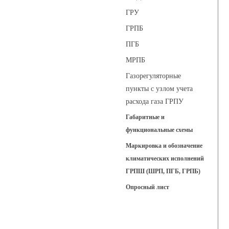
ГРУ
ГРПБ
ПГБ
МРПБ
Газорегуляторные
пункты с узлом учета
расхода газа ГРПУ
Габаритные и
функциональные схемы
Маркировка и обозначение
климатических исполнений
ГРПШ (ШРП, ПГБ, ГРПБ)
Опросный лист
Регуляторы давления