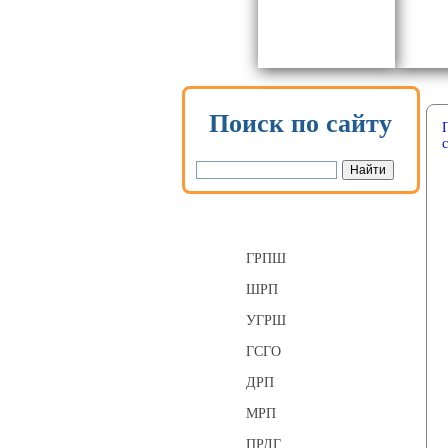
Поиск по сайту
Газорегуляторные пункты
ГРПШ
ШРП
УГРШ
ГСГО
ДРП
МРП
ПРДГ