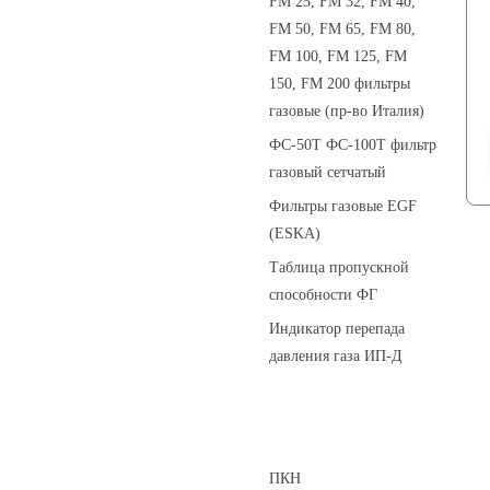
FM 25, FM 32, FM 40,
FM 50, FM 65, FM 80,
FM 100, FM 125, FM
150, FM 200 фильтры
газовые (пр-во Италия)
ФС-50Т ФС-100Т фильтр
газовый сетчатый
Фильтры газовые EGF
(ESKA)
Таблица пропускной
способности ФГ
Индикатор перепада
давления газа ИП-Д
Предохранительные клапаны
ПКН