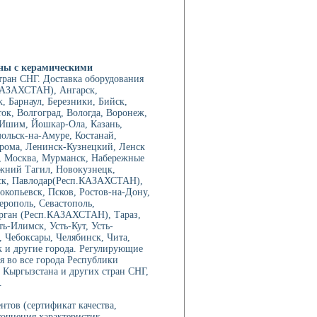
ны с керамическими
тран СНГ. Доставка оборудования
КАЗАХСТАН), Ангарск,
 Барнаул, Березники, Бийск,
ок, Волгоград, Вологда, Воронеж,
, Ишим, Йошкар-Ола, Казань,
мольск-на-Амуре, Костанай,
трома, Ленинск-Кузнецкий, Ленск
, Москва, Мурманск, Набережные
жний Тагил, Новокузнецк,
рск, Павлодар(Респ.КАЗАХСТАН),
копьевск, Псков, Ростов-на-Дону,
ерополь, Севастополь,
орган (Респ.КАЗАХСТАН), Тараз,
ть-Илимск, Усть-Кут, Усть-
Чебоксары, Челябинск, Чита,
 и другие города. Регулирующие
 во все города Республики
 Кыргызстана и других стран СНГ,
.
нтов (сертификат качества,
точнения характеристик,