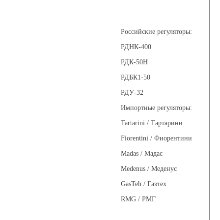
Регуляторы давления
Российские регуляторы:
РДНК-400
РДК-50Н
РДБК1-50
РДУ-32
Импортные регуляторы:
Tartarini / Тартарини
Fiorentini / Фиорентини
Madas / Мадас
Medenus / Меденус
GasTeh / Газтех
RMG / РМГ