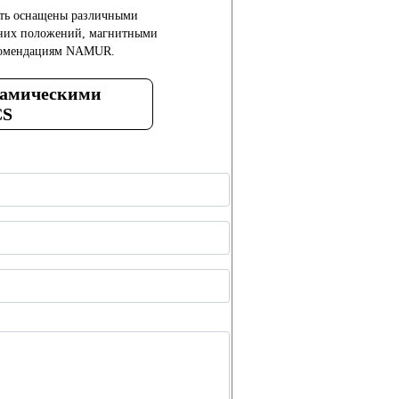
ыть оснащены различными
йних положений, магнитными
екомендациям NAMUR.
рамическими
CS