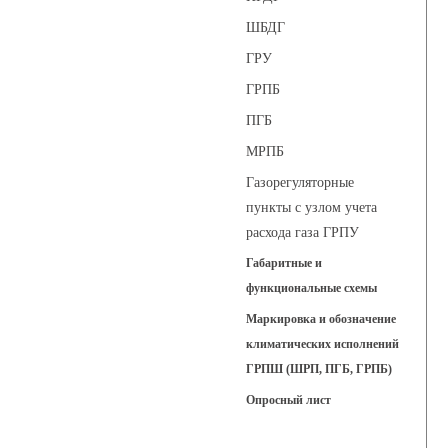
ШБДГ
ГРУ
ГРПБ
ПГБ
МРПБ
Газорегуляторные
пункты с узлом учета
расхода газа ГРПУ
Габаритные и
функциональные схемы
Маркировка и обозначение
климатических исполнений
ГРПШ (ШРП, ПГБ, ГРПБ)
Опросный лист