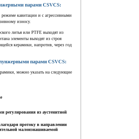
лунжерными парами CSVCS:
 в режиме кавитации и с агрессивными
зивному износу.
еского литья или PTFE выходят из
итана элементы выходят из строя
щейся керамики, напротив, через год
плунжерными парами CSVCS:
ерамики, можно указать на следующие
е
ми регулирования из аустенитной
благодаря протоку в направлении
нительной малоизнашиваемой