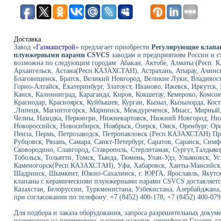
Доставка
Завод «
Газмашстрой
» предлагает приобрести
Регулирующие клапа
плунжерными парами CSVCS
заводам и предприятиям России и с
возможна по следующим городам: Абакан, Актобе, Алматы (Респ. 
Архангельск, Астана(Респ.КАЗАХСТАН), Астрахань, Атырау, Ачинск,
Благовещенск, Братск, Великий Новгород, Великие Луки, Владивост
Горно-Алтайск, Екатеринбург, Златоуст, Иваново, Ижевск, Иркутск
Канск, Калининград, Караганда, Киров, Кокшетау, Кемерово, Комсо
Краснодар, Красноярск, Куйбышев, Курган, Кызыл, Кызылорда, Кос
,Липецк, Магнитогорск, Мариинск, Междуреченск, Миасс, Мирный
Челны, Находка, Нерюнгри, Нижневартовск, Нижний Новгород, Ни
Новороссийск, Новосибирск, Ноябрьск, Озерск, Омск, Оренбург, О
Пенза, Пермь, Петрозаводск, Петропавловск (Респ.КАЗАХСТАН) Про
Рубцовск, Рязань, Самара, Санкт-Петербург, Саратов, Саранск, Симф
Сковородино, Славгород, Ставрополь, Стерлитамак, Сургут,Талдык
Тобольск, Тольятти, Томск, Тында, Тюмень, Улан-Удэ, Ульяновск, Ус
Каменогорск(Респ.КАЗАХСТАН), Уфа, Хабаровск, Ханты-Мансийск, 
Шадринск, Шымкент, Южно-Сахалинск, г. ЮРГА, Ярославль, Якутск
клапаны с керамическими плунжерными парами CSVCS доставляется
Казахстан, Белоруссии, Туркменистана, Узбекистана, Азербайджана,
при согласовании по телефону: +7 (8452) 400-178, +7 (8452) 400-079
Для подбора и заказа оборудования, запроса разрешительных докуме
разрешение на применение, паспорт изделия, сертификат Газсерт, у