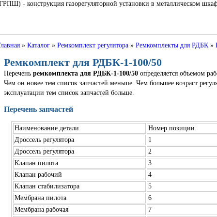
Ш) - конструкция газорегуляторной установки в металлическом шкафу
Главная
»
Каталог
»
Ремкомплект регулятора
»
Ремкомплекты для РДБК
»
Ремкомплект для РДБК-1-100/50
Перечень
ремкомплекта для РДБК-1-100/50
определяется объемом раб
Чем он новее тем список запчастей меньше. Чем большее возраст регуля
эксплуатации тем список запчастей больше.
Перечень запчастей
Наименование детали
Номер позиции
Дроссель регулятора
1
Дроссель регулятора
2
Клапан пилота
3
Клапан рабочий
4
Клапан стабилизатора
5
Мембрана пилота
6
Мембрана рабочая
7