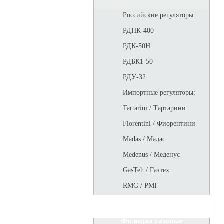
Российские регуляторы:
РДНК-400
РДК-50Н
РДБК1-50
РДУ-32
Импортные регуляторы:
Tartarini / Тартарини
Fiorentini / Фиорентини
Madas / Мадас
Medenus / Меденус
GasTeh / Газтех
RMG / РМГ
Фильтры газовые