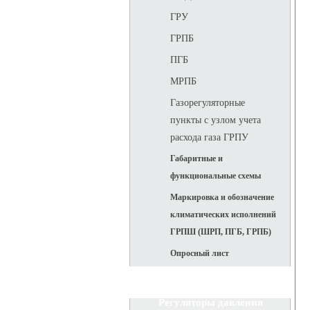
ГРУ
ГРПБ
ПГБ
МРПБ
Газорегуляторные
пункты с узлом учета
расхода газа ГРПУ
Габаритные и
функциональные схемы
Маркировка и обозначение
климатических исполнений
ГРПШ (ШРП, ПГБ, ГРПБ)
Опросный лист
Регуляторы давления