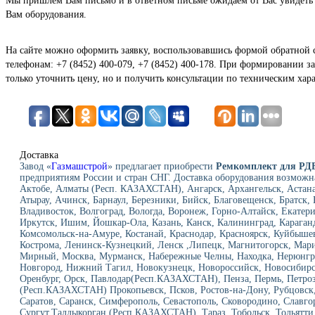
Мы пришлём Вам письмо и в ответном письме ожидаем от Вас увидеть
Вам оборудования.
На сайте можно оформить заявку, воспользовавшись формой обратной 
телефонам: +7 (8452) 400-079, +7 (8452) 400-178. При формировании за
только уточнить цену, но и получить консультации по техническим хар
Доставка
Завод «
Газмашстрой
» предлагает приобрести
Ремкомплект для РДБ
предприятиям России и стран СНГ. Доставка оборудования возможн
Актобе, Алматы (Респ. КАЗАХСТАН), Ангарск, Архангельск, Астан
Атырау, Ачинск, Барнаул, Березники, Бийск, Благовещенск, Братск
Владивосток, Волгоград, Вологда, Воронеж, Горно-Алтайск, Екатери
Иркутск, Ишим, Йошкар-Ола, Казань, Канск, Калининград, Караганд
Комсомольск-на-Амуре, Костанай, Краснодар, Красноярск, Куйбыше
Кострома, Ленинск-Кузнецкий, Ленск ,Липецк, Магнитогорск, Мар
Мирный, Москва, Мурманск, Набережные Челны, Находка, Нерюнг
Новгород, Нижний Тагил, Новокузнецк, Новороссийск, Новосибирск
Оренбург, Орск, Павлодар(Респ.КАЗАХСТАН), Пенза, Пермь, Петроз
(Респ.КАЗАХСТАН) Прокопьевск, Псков, Ростов-на-Дону, Рубцовск, 
Саратов, Саранск, Симферополь, Севастополь, Сковородино, Славго
Сургут,Талдыкорган (Респ.КАЗАХСТАН), Тараз, Тобольск, Тольятти,