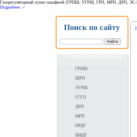
Газорегуляторный пункт шкафной (ГРПШ, УГРШ, ГРП, МРП, ДРП, ЭС-ГРП
Подробнее →
Поиск по сайту
Газорегуляторные пункты
ГРПШ
ШРП
УГРШ
ГСГО
ДРП
МРП
ПРДГ
ШБДГ