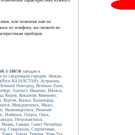
 технические характеристики нужного
связи, или позвонив нам по
каза по телефону, вы сможете не
актеристикам приборов.
К-1-100/50
заводам и
а по следующим городам: Абакан,
а(Респ.КАЗАХСТАН), Астрахань,
, Великий Новгород, Великие Луки,
нбург, Златоуст, Иваново, Ижевск,
а, Киров, Кокшетау, Кемерово,
в, Курган, Кызыл, Кызылорда,
иинск, Междуреченск, Миасс,
ри, Нижневартовск, Нижний
, Ноябрьск, Озерск, Омск,
аводск, Петропавловск
Рязань, Самара, Санкт-Петербург,
род, Ставрополь, Стерлитамак,
 Томск, Тында, Тюмень, Улан-Удэ,