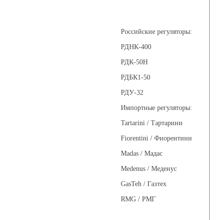
Регуляторы давления
Российские регуляторы:
РДНК-400
РДК-50Н
РДБК1-50
РДУ-32
Импортные регуляторы:
Tartarini / Тартарини
Fiorentini / Фиорентини
Madas / Мадас
Medenus / Меденус
GasTeh / Газтех
RMG / РМГ