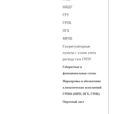
ШБДГ
ГРУ
ГРПБ
ПГБ
МРПБ
Газорегуляторные
пункты с узлом учета
расхода газа ГРПУ
Габаритные и
функциональные схемы
Маркировка и обозначение
климатических исполнений
ГРПШ (ШРП, ПГБ, ГРПБ)
Опросный лист