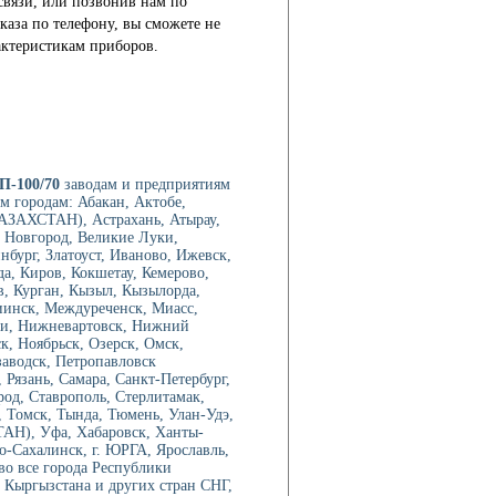
связи, или позвонив нам по
каза по телефону, вы сможете не
актеристикам приборов.
П-100/70
заводам и предприятиям
м городам: Абакан, Актобе,
АЗАХСТАН), Астрахань, Атырау,
й Новгород, Великие Луки,
нбург, Златоуст, Иваново, Ижевск,
а, Киров, Кокшетау, Кемерово,
в, Курган, Кызыл, Кызылорда,
иинск, Междуреченск, Миасс,
ри, Нижневартовск, Нижний
, Ноябрьск, Озерск, Омск,
аводск, Петропавловск
Рязань, Самара, Санкт-Петербург,
род, Ставрополь, Стерлитамак,
 Томск, Тында, Тюмень, Улан-Удэ,
ТАН), Уфа, Хабаровск, Ханты-
-Сахалинск, г. ЮРГА, Ярославль,
во все города Республики
 Кыргызстана и других стран СНГ,