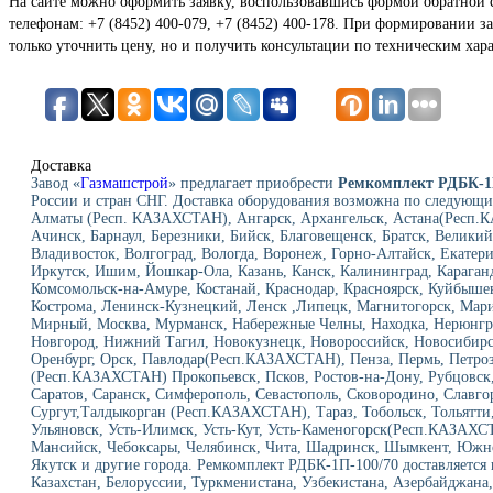
На сайте можно оформить заявку, воспользовавшись формой обратной 
телефонам: +7 (8452) 400-079, +7 (8452) 400-178. При формировании за
только уточнить цену, но и получить консультации по техническим хар
Доставка
Завод «
Газмашстрой
» предлагает приобрести
Ремкомплект РДБК-1
России и стран СНГ. Доставка оборудования возможна по следующи
Алматы (Респ. КАЗАХСТАН), Ангарск, Архангельск, Астана(Респ.К
Ачинск, Барнаул, Березники, Бийск, Благовещенск, Братск, Велики
Владивосток, Волгоград, Вологда, Воронеж, Горно-Алтайск, Екатери
Иркутск, Ишим, Йошкар-Ола, Казань, Канск, Калининград, Караганд
Комсомольск-на-Амуре, Костанай, Краснодар, Красноярск, Куйбыше
Кострома, Ленинск-Кузнецкий, Ленск ,Липецк, Магнитогорск, Мар
Мирный, Москва, Мурманск, Набережные Челны, Находка, Нерюнг
Новгород, Нижний Тагил, Новокузнецк, Новороссийск, Новосибирск
Оренбург, Орск, Павлодар(Респ.КАЗАХСТАН), Пенза, Пермь, Петроз
(Респ.КАЗАХСТАН) Прокопьевск, Псков, Ростов-на-Дону, Рубцовск, 
Саратов, Саранск, Симферополь, Севастополь, Сковородино, Славго
Сургут,Талдыкорган (Респ.КАЗАХСТАН), Тараз, Тобольск, Тольятти,
Ульяновск, Усть-Илимск, Усть-Кут, Усть-Каменогорск(Респ.КАЗАХС
Мансийск, Чебоксары, Челябинск, Чита, Шадринск, Шымкент, Южно
Якутск и другие города. Ремкомплект РДБК-1П-100/70 доставляется 
Казахстан, Белоруссии, Туркменистана, Узбекистана, Азербайджана,