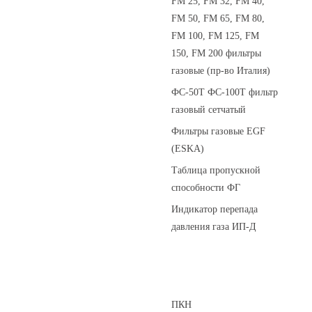
FM 25, FM 32, FM 40,
FM 50, FM 65, FM 80,
FM 100, FM 125, FM
150, FM 200 фильтры
газовые (пр-во Италия)
ФС-50Т ФС-100Т фильтр
газовый сетчатый
Фильтры газовые EGF
(ESKA)
Таблица пропускной
способности ФГ
Индикатор перепада
давления газа ИП-Д
Предохранительные клапаны
ПКН