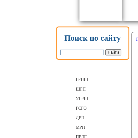
Поиск по сайту
Газорегуляторные пункты
ГРПШ
ШРП
УГРШ
ГСГО
ДРП
МРП
ПРДГ