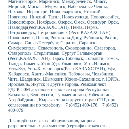
Магнитогорск, Мариинск, Междуреченск, Миасс,
Мирный, Москва, Мурманск, Набережные Челны,
Находка, Нерюнгри, Нижневартовск, Нижний
Новгород, Нижний Тагил, Новокузнецк, Новороссийск,
Новосибирск, Ноябрьск, Озерск, Омск, Оренбург, Орск,
Павлодар(Респ.КАЗАХСТАН), Пенза, Пермь,
Петрозаводск, Петропавловск (Респ.КАЗАХСТАН)
Прокопьевск, Псков, Ростов-на-Дону, Рубцовск, Рязань,
Самара, Санкт-Петербург, Саратов, Саранск,
Симферополь, Севастополь, Сковородино, Славгород,
Ставрополь, Стерлитамак, Сургут,Талдыкорган
(Респ.КАЗАХСТАН), Тараз, Тобольск, Тольятти, Томск,
Тында, Тюмень, Улан-Удэ, Ульяновск, Усть-Илимск,
Усть-Кут, Усть-Каменогорск(Респ.КАЗАХСТАН), Уфа,
Хабаровск, Ханты-Мансийск, Чебоксары, Челябинск,
Чита, Шадринск, Шымкент, Южно-Сахалинск, г. ЮРГА,
Ярославль, Якутск и другие города. Ремкомплект
РДСК-50М доставляется во все города Республики
Казахстан, Белоруссии, Туркменистана, Узбекистана,
Азербайджана, Кыргызстана и других стран СНГ, при
согласовании по телефону: +7 (8452) 400-178, +7 (8452)
400-079.
Для подбора и заказа оборудования, запроса
разрешительных документов (сертификат качества,