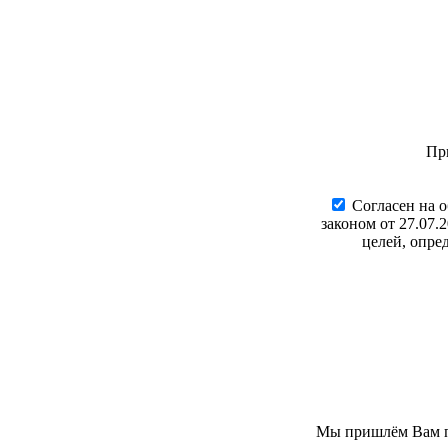
Пр
Cогласен на 
законом от 27.07.
целей, опре
Мы пришлём Вам пи