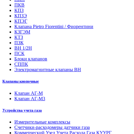
ПКВ
КПЗ
КПЗЭ
КПЭГ
Клапана Pietro Fiorentini / Фиорентини
КЗГЭМ
КТЗ
ПЗК
ВН 1/2Н
ПСК
Блоки клапанов
СППК
Электромагнитные клапаны ВН
Клапаны кнопочные
Клапан АГ-М
Клапан АГ-М3
Устройства учета газа
Измерительные комплексы
Счетчики-расходомеры датчики газа
Коммерческий Узел Учета Расхода Газа КУУРГ