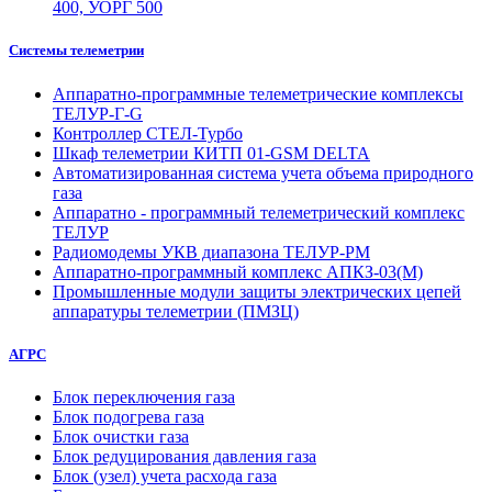
400, УОРГ 500
Системы телеметрии
Аппаратно-программные телеметрические комплексы
ТЕЛУР-Г-G
Контроллер СТЕЛ-Турбо
Шкаф телеметрии КИТП 01-GSM DELTA
Автоматизированная система учета объема природного
газа
Аппаратно - программный телеметрический комплекс
ТЕЛУР
Радиомодемы УКВ диапазона ТЕЛУР-РМ
Аппаратно-программный комплекс АПКЗ-03(М)
Промышленные модули защиты электрических цепей
аппаратуры телеметрии (ПМЗЦ)
АГРС
Блок переключения газа
Блок подогрева газа
Блок очистки газа
Блок редуцирования давления газа
Блок (узел) учета расхода газа