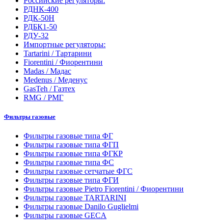
Российские регуляторы:
РДНК-400
РДК-50Н
РДБК1-50
РДУ-32
Импортные регуляторы:
Tartarini / Тартарини
Fiorentini / Фиорентини
Madas / Мадас
Medenus / Меденус
GasTeh / Газтех
RMG / РМГ
Фильтры газовые
Фильтры газовые типа ФГ
Фильтры газовые типа ФГП
Фильтры газовые типа ФГКР
Фильтры газовые типа ФС
Фильтры газовые сетчатые ФГС
Фильтры газовые типа ФГИ
Фильтры газовые Pietro Fiorentini / Фиорентини
Фильтры газовые TARTARINI
Фильтры газовые Danilo Guglielmi
Фильтры газовые GECA