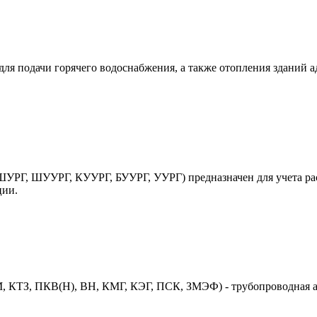
ля подачи горячего водоснабжения, а также отопления зданий 
УРГ, ШУУРГ, КУУРГ, БУУРГ, УУРГ) предназначен для учета рас
ции.
 КТЗ, ПКВ(Н), ВН, КМГ, КЭГ, ПСК, ЗМЭФ) - трубопроводная ар