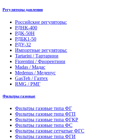
Регуляторы давления
Российские регуляторы:
РДНК-400
РДК-50Н
РДБК1-50
РДУ-32
Импортные регуляторы:
Tartarini / Тартарини
Fiorentini / Фиорентини
Madas / Мадас
Medenus / Меденус
GasTeh / Газтех
RMG / РМГ
Фильтры газовые
Фильтры газовые типа ФГ
Фильтры газовые типа ФГП
Фильтры газовые типа ФГКР
Фильтры газовые типа ФС
Фильтры газовые сетчатые ФГС
Фильтры газовые типа ФГИ