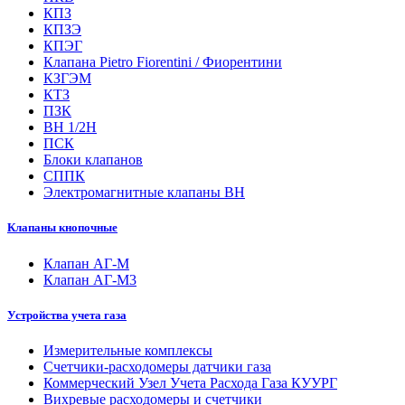
КПЗ
КПЗЭ
КПЭГ
Клапана Pietro Fiorentini / Фиорентини
КЗГЭМ
КТЗ
ПЗК
ВН 1/2Н
ПСК
Блоки клапанов
СППК
Электромагнитные клапаны ВН
Клапаны кнопочные
Клапан АГ-М
Клапан АГ-М3
Устройства учета газа
Измерительные комплексы
Счетчики-расходомеры датчики газа
Коммерческий Узел Учета Расхода Газа КУУРГ
Вихревые расходомеры и счетчики