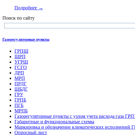
Подробнее →
Поиск по сайту
Газорегуляторные пункты
ГРПШ
ШРП
УГРШ
ГСГО
ДРП
МРП
ПРДГ
ШБДГ
ГРУ
ГРПБ
ПГБ
МРПБ
Газорегуляторные пункты с узлом учета расхода газа ГР
Габаритные и функциональные схемы
Маркировка и обозначение климатических исполнений
Опросный лист