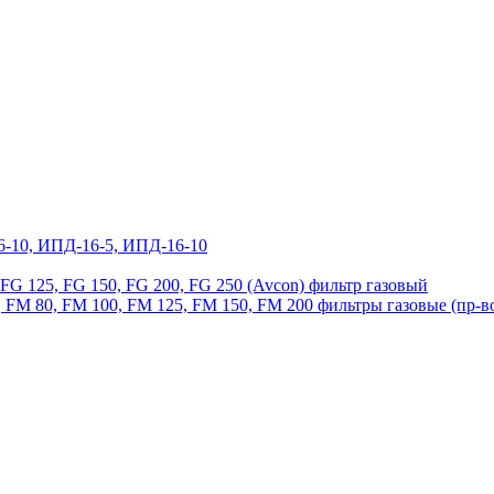
6-10, ИПД-16-5, ИПД-16-10
, FG 125, FG 150, FG 200, FG 250 (Avcon) фильтр газовый
 FM 80, FM 100, FM 125, FM 150, FM 200 фильтры газовые (пр-в