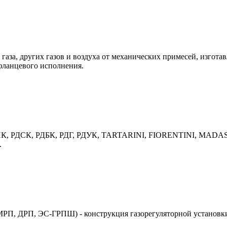
газа, других газов и воздуха от механических примесей, изгота
фланцевого исполнения.
 РДНК, РДСК, РДБК, РДГ, РДУК, TARTARINI, FIORENTINI, MADAS
.
П, ДРП, ЭС-ГРПШ) - конструкция газорегуляторной установки 