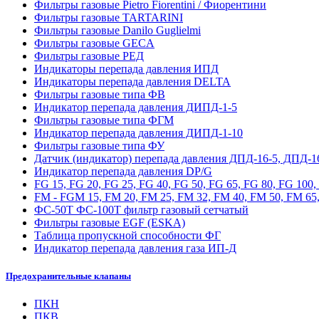
Фильтры газовые Pietro Fiorentini / Фиорентини
Фильтры газовые TARTARINI
Фильтры газовые Danilo Guglielmi
Фильтры газовые GECA
Фильтры газовые РЕД
Индикаторы перепада давления ИПД
Индикаторы перепада давления DELTA
Фильтры газовые типа ФВ
Индикатор перепада давления ДИПД-1-5
Фильтры газовые типа ФГМ
Индикатор перепада давления ДИПД-1-10
Фильтры газовые типа ФУ
Датчик (индикатор) перепада давления ДПД-16-5, ДПД-1
Индикатор перепада давления DP/G
FG 15, FG 20, FG 25, FG 40, FG 50, FG 65, FG 80, FG 100
FM - FGM 15, FM 20, FM 25, FM 32, FM 40, FM 50, FM 65,
ФС-50Т ФС-100Т фильтр газовый сетчатый
Фильтры газовые EGF (ESKA)
Таблица пропускной способности ФГ
Индикатор перепада давления газа ИП-Д
Предохранительные клапаны
ПКН
ПКВ