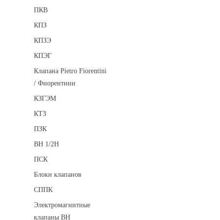
ПКВ
КПЗ
КПЗЭ
КПЭГ
Клапана Pietro Fiorentini
/ Фиорентини
КЗГЭМ
КТЗ
ПЗК
ВН 1/2Н
ПСК
Блоки клапанов
СППК
Электромагнитные
клапаны ВН