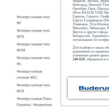
Мирный, Москва, Мурма
Новгород, Нижний Тагил
Фильтры газовые
Оренбург, Орск, Павлод
(Респ.КАЗАХСТАН) Проко
Саратов, Саранск, Симф
Фильтры газовые типа
Сургут,Талдыкорган (Ре
ФГ
Ульяновск, Усть-Илимск
Мансийск, Чебоксары, 
Фильтры газовые типа
Якутск и другие города.
Белоруссии, Туркменист
ФГП
согласовании по телефон
Фильтры газовые типа
Для подбора и заказа о
ФГКР
разрешение на применен
уточнения сроков произ
Фильтры газовые типа
240-КЗС
обращаться в от
ФС
Фильтры газовые
сетчатые ФГС
Фильтры газовые типа
ФГИ
Фильтры газовые Pietro
Fiorentini / Фиорентини