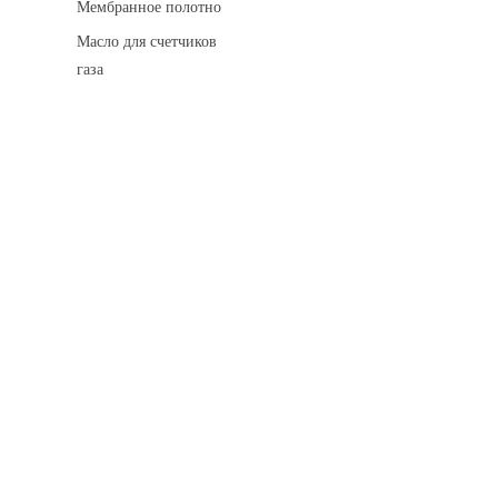
Мембранное полотно
Масло для счетчиков
газа
Искровые разделительные разрядники
Монтажные комплекты
Для транспортировки
Манометры и вакуумметры
Паспорта