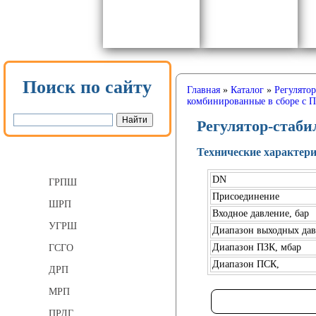
Поиск по сайту
Главная
»
Каталог
»
Регулято
комбинированные в сборе с 
Регулятор-стаби
Технические характер
Газорегуляторные пункты
DN
ГРПШ
Присоединение
ШРП
Входное давление, бар
УГРШ
Диапазон выходных дав
Диапазон ПЗК, мбар
ГСГО
Диапазон ПСК,
ДРП
МРП
ПРДГ