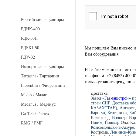
Регуляторы давления
Российские регуляторы:
РДНК-400
РДК-50Н
РДБК1-50
Мы пришлём Вам письмо и 
Вам оборудования.
РДУ-32
Импортные регуляторы:
На сайте можно оформить з
телефонам: +7 (8452) 400-0
Tartarini / Тартарини
только уточнить цену, но 
Fiorentini / Фиорентини
Доставка
Madas / Мадас
Завод «
Газмашстрой
» п
стран СНГ. Доставка об
Medenus / Меденус
КАЗАХСТАН), Ангарск, 
Барнаул, Березники, Би
GasTeh / Газтех
Волгоград, Вологда, Вор
Ишим, Йошкар-Ола, Каза
RMG / РМГ
Комсомольск-на-Амуре, 
Кострома, Ленинск-Куз