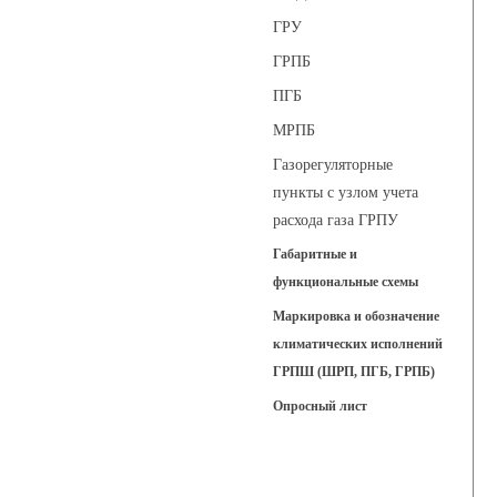
ГРУ
ГРПБ
ПГБ
МРПБ
Газорегуляторные
пункты с узлом учета
расхода газа ГРПУ
Габаритные и
функциональные схемы
Маркировка и обозначение
климатических исполнений
ГРПШ (ШРП, ПГБ, ГРПБ)
Опросный лист
Регуляторы давления