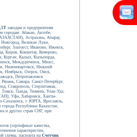
,5T
заводам и предприятиям
м городам: Абакан, Актобе,
АЗАХСТАН), Астрахань, Атырау,
й Новгород, Великие Луки,
нбург, Златоуст, Иваново, Ижевск,
а, Киров, Кокшетау, Кемерово,
в, Курган, Кызыл, Кызылорда,
иинск, Междуреченск, Миасс,
ри, Нижневартовск, Нижний
, Ноябрьск, Озерск, Омск,
аводск, Петропавловск
Рязань, Самара, Санкт-Петербург,
род, Ставрополь, Стерлитамак,
 Томск, Тында, Тюмень, Улан-Удэ,
ТАН), Уфа, Хабаровск, Ханты-
-Сахалинск, г. ЮРГА, Ярославль,
е города Республики Казахстан,
на и других стран СНГ, при
нтов (сертификат качества,
точнения характеристик,
ой схемы, паспорта на
Счетчик