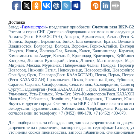
Доставка
Завод «
Газмашстрой
» предлагает приобрести
Счетчик газа BKP-G2
России и стран СНГ. Доставка оборудования возможна по следующи
Алматы (Респ. КАЗАХСТАН), Ангарск, Архангельск, Астана(Респ.К
Ачинск, Барнаул, Березники, Бийск, Благовещенск, Братск, Велики
Владивосток, Волгоград, Вологда, Воронеж, Горно-Алтайск, Екатери
Иркутск, Ишим, Йошкар-Ола, Казань, Канск, Калининград, Караганд
Комсомольск-на-Амуре, Костанай, Краснодар, Красноярск, Куйбыше
Кострома, Ленинск-Кузнецкий, Ленск ,Липецк, Магнитогорск, Мар
Мирный, Москва, Мурманск, Набережные Челны, Находка, Нерюнг
Новгород, Нижний Тагил, Новокузнецк, Новороссийск, Новосибирск
Оренбург, Орск, Павлодар(Респ.КАЗАХСТАН), Пенза, Пермь, Петроз
(Респ.КАЗАХСТАН) Прокопьевск, Псков, Ростов-на-Дону, Рубцовск, 
Саратов, Саранск, Симферополь, Севастополь, Сковородино, Славго
Сургут,Талдыкорган (Респ.КАЗАХСТАН), Тараз, Тобольск, Тольятти,
Ульяновск, Усть-Илимск, Усть-Кут, Усть-Каменогорск(Респ.КАЗАХС
Мансийск, Чебоксары, Челябинск, Чита, Шадринск, Шымкент, Южно
Якутск и другие города. Счетчик газа BKP-G2,5T доставляется во вс
Белоруссии, Туркменистана, Узбекистана, Азербайджана, Кыргызста
согласовании по телефону: +7 (8452) 400-178, +7 (8452) 400-079.
Для подбора и заказа оборудования, запроса разрешительных докуме
разрешение на применение, паспорт изделия, сертификат Газсерт, у
уточнения сроков производства, запроса габаритной, функциональн