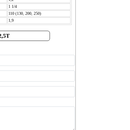
1 1/4
110 (130, 200, 250)
1,9
2,5T