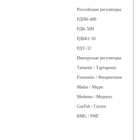
Российские регуляторы:
РДНК-400
РДК-50Н
РДБК1-50
РДУ-32
Импортные регуляторы:
Tartarini / Тартарини
Fiorentini / Фиорентини
Madas / Мадас
Medenus / Меденус
GasTeh / Газтех
RMG / РМГ
Фильтры газовые