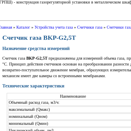
Ш) - конструкция газорегуляторной установки в металлическом шкафу
Главная
»
Каталог
»
Устройства учета газа
»
Счетчики газа
»
Счетчики газ
Счетчик газа BKP-G2,5T
Назначение средства измерений
Счетчик газа
BKP-G2,5T
предназначены для измерений объема газа, пр
°С. Принцип действия счетчиков основан на преобразовании разности д
возвратно-поступательное движение мембран, образующих измеритель
механизм имеет две камеры со встроенными мембранами.
Технические характеристики
Наименование
Объемный расход газа, м3/ч:
максимальный (Qмакс)
номинальный (Qном)
минимальный (Qмин)
Циклический объем, дм3