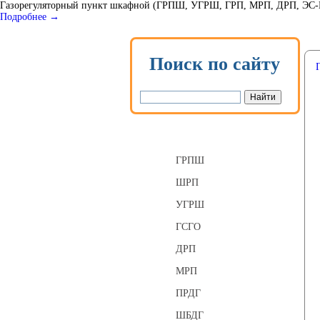
Газорегуляторный пункт шкафной (ГРПШ, УГРШ, ГРП, МРП, ДРП, ЭС-ГРП
Подробнее →
Поиск по сайту
Газорегуляторные пункты
ГРПШ
ШРП
УГРШ
ГСГО
ДРП
МРП
ПРДГ
ШБДГ