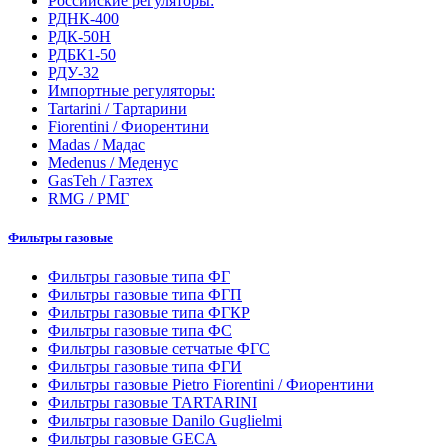
Российские регуляторы:
РДНК-400
РДК-50Н
РДБК1-50
РДУ-32
Импортные регуляторы:
Tartarini / Тартарини
Fiorentini / Фиорентини
Madas / Мадас
Medenus / Меденус
GasTeh / Газтех
RMG / РМГ
Фильтры газовые
Фильтры газовые типа ФГ
Фильтры газовые типа ФГП
Фильтры газовые типа ФГКР
Фильтры газовые типа ФС
Фильтры газовые сетчатые ФГС
Фильтры газовые типа ФГИ
Фильтры газовые Pietro Fiorentini / Фиорентини
Фильтры газовые TARTARINI
Фильтры газовые Danilo Guglielmi
Фильтры газовые GECA