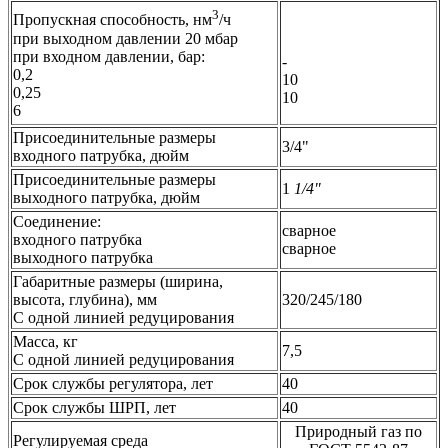
3
Пропускная способность, нм
/ч
при выходном давлении 20 мбар
при входном давлении, бар:
-
0,2
10
0,25
10
6
Присоединительные размеры
3/4"
входного патрубка, дюйм
Присоединительные размеры
1
1/4"
выходного патрубка, дюйм
Соединение:
сварное
входного патрубка
сварное
выходного патрубка
Габаритные размеры (ширина,
высота, глубина), мм
320/245/180
С одной линией редуцирования
Масса, кг
7,5
С одной линией редуцирования
Срок службы регулятора, лет
40
Срок службы ШРП, лет
40
Природный газ по
Регулируемая среда