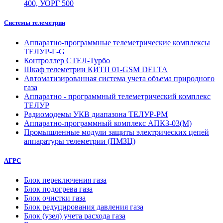
400, УОРГ 500
Системы телеметрии
Аппаратно-программные телеметрические комплексы
ТЕЛУР-Г-G
Контроллер СТЕЛ-Турбо
Шкаф телеметрии КИТП 01-GSM DELTA
Автоматизированная система учета объема природного
газа
Аппаратно - программный телеметрический комплекс
ТЕЛУР
Радиомодемы УКВ диапазона ТЕЛУР-РМ
Аппаратно-программный комплекс АПКЗ-03(М)
Промышленные модули защиты электрических цепей
аппаратуры телеметрии (ПМЗЦ)
АГРС
Блок переключения газа
Блок подогрева газа
Блок очистки газа
Блок редуцирования давления газа
Блок (узел) учета расхода газа