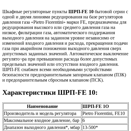
Шкафные регуляторные пункты
ШРП-FE 10
бытовой серии с
одной и двумя линиями редуцирования на базе регуляторов
давления газа «Pietro Fiorentini» марки FE, предназначены для
редуцирования высокого или среднего давления газа на
низкое, фильтрации газа, автоматического поддержания
выходного давления на заданном уровне независимо от
изменений входного давления и расхода, прекращения подачи
газа при аварийном понижении выходного давления сверх
допусти
мых заданных значений. Автоматическое выключение
регулято¬ра при превышении расхода более допустимых
предельных значений или отсутствии входного давления.
ШРП-FE снабжен всеми необходимыми устройствами
безопасности предохранительным запорным клапаном (ПЗК)
и предохранительным сбросным клапаном (ПСК).
Характеристики ШРП-FE 10:
Наименование
ШРП
-FE 1O
Производитель и модель регулятора
Pietro Fiorentini, FE10
Максимальное входное давление, бар
6
Диапазон выходного давления*, мбар
13-500*