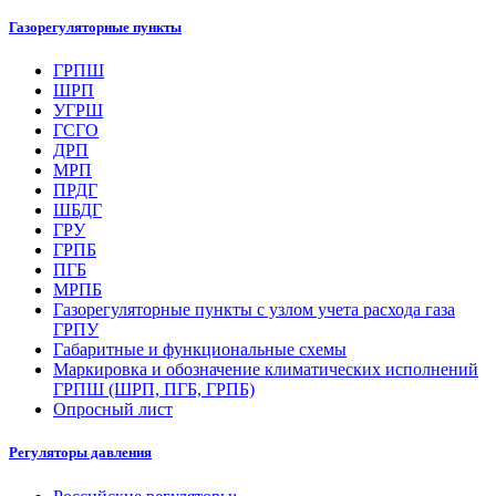
Газорегуляторные пункты
ГРПШ
ШРП
УГРШ
ГСГО
ДРП
МРП
ПРДГ
ШБДГ
ГРУ
ГРПБ
ПГБ
МРПБ
Газорегуляторные пункты с узлом учета расхода газа
ГРПУ
Габаритные и функциональные схемы
Маркировка и обозначение климатических исполнений
ГРПШ (ШРП, ПГБ, ГРПБ)
Опросный лист
Регуляторы давления