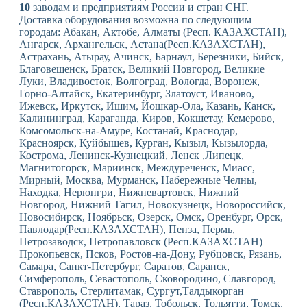
10
заводам и предприятиям России и стран СНГ.
Доставка оборудования возможна по следующим
городам: Абакан, Актобе, Алматы (Респ. КАЗАХСТАН),
Ангарск, Архангельск, Астана(Респ.КАЗАХСТАН),
Астрахань, Атырау, Ачинск, Барнаул, Березники, Бийск,
Благовещенск, Братск, Великий Новгород, Великие
Луки, Владивосток, Волгоград, Вологда, Воронеж,
Горно-Алтайск, Екатеринбург, Златоуст, Иваново,
Ижевск, Иркутск, Ишим, Йошкар-Ола, Казань, Канск,
Калининград, Караганда, Киров, Кокшетау, Кемерово,
Комсомольск-на-Амуре, Костанай, Краснодар,
Красноярск, Куйбышев, Курган, Кызыл, Кызылорда,
Кострома, Ленинск-Кузнецкий, Ленск ,Липецк,
Магнитогорск, Мариинск, Междуреченск, Миасс,
Мирный, Москва, Мурманск, Набережные Челны,
Находка, Нерюнгри, Нижневартовск, Нижний
Новгород, Нижний Тагил, Новокузнецк, Новороссийск,
Новосибирск, Ноябрьск, Озерск, Омск, Оренбург, Орск,
Павлодар(Респ.КАЗАХСТАН), Пенза, Пермь,
Петрозаводск, Петропавловск (Респ.КАЗАХСТАН)
Прокопьевск, Псков, Ростов-на-Дону, Рубцовск, Рязань,
Самара, Санкт-Петербург, Саратов, Саранск,
Симферополь, Севастополь, Сковородино, Славгород,
Ставрополь, Стерлитамак, Сургут,Талдыкорган
(Респ.КАЗАХСТАН), Тараз, Тобольск, Тольятти, Томск,