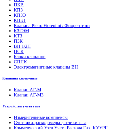
ПКВ
КПЗ
КПЗЭ
КПЭГ
Клапана Pietro Fiorentini / Фиорентини
КЗГЭМ
КТЗ
ПЗК
ВН 1/2Н
ПСК
Блоки клапанов
СППК
Электромагнитные клапаны ВН
Клапаны кнопочные
Клапан АГ-М
Клапан АГ-М3
Устройства учета газа
Измерительные комплексы
Счетчики-расходомеры датчики газа
Коммерческий Узел Учета Расхода Газа КУУРГ