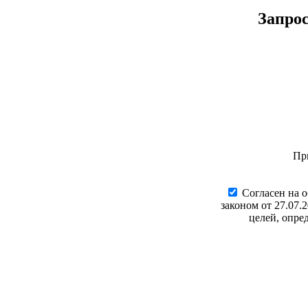
Запро
Пр
Cогласен на 
законом от 27.07.
целей, опре