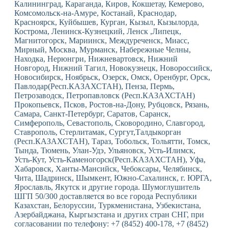
Калининград, Караганда, Киров, Кокшетау, Кемерово,
Комсомольск-на-Амуре, Костанай, Краснодар,
Красноярск, Куйбышев, Курган, Кызыл, Кызылорда,
Кострома, Ленинск-Кузнецкий, Ленск ,Липецк,
Магнитогорск, Мариинск, Междуреченск, Миасс,
Мирный, Москва, Мурманск, Набережные Челны,
Находка, Нерюнгри, Нижневартовск, Нижний
Новгород, Нижний Тагил, Новокузнецк, Новороссийск,
Новосибирск, Ноябрьск, Озерск, Омск, Оренбург, Орск,
Павлодар(Респ.КАЗАХСТАН), Пенза, Пермь,
Петрозаводск, Петропавловск (Респ.КАЗАХСТАН)
Прокопьевск, Псков, Ростов-на-Дону, Рубцовск, Рязань,
Самара, Санкт-Петербург, Саратов, Саранск,
Симферополь, Севастополь, Сковородино, Славгород,
Ставрополь, Стерлитамак, Сургут,Талдыкорган
(Респ.КАЗАХСТАН), Тараз, Тобольск, Тольятти, Томск,
Тында, Тюмень, Улан-Удэ, Ульяновск, Усть-Илимск,
Усть-Кут, Усть-Каменогорск(Респ.КАЗАХСТАН), Уфа,
Хабаровск, Ханты-Мансийск, Чебоксары, Челябинск,
Чита, Шадринск, Шымкент, Южно-Сахалинск, г. ЮРГА,
Ярославль, Якутск и другие города. Шумоглушитель
ШГП 50/300 доставляется во все города Республики
Казахстан, Белоруссии, Туркменистана, Узбекистана,
Азербайджана, Кыргызстана и других стран СНГ, при
согласовании по телефону: +7 (8452) 400-178, +7 (8452)