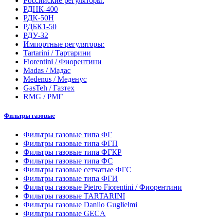
Российские регуляторы:
РДНК-400
РДК-50Н
РДБК1-50
РДУ-32
Импортные регуляторы:
Tartarini / Тартарини
Fiorentini / Фиорентини
Madas / Мадас
Medenus / Меденус
GasTeh / Газтех
RMG / РМГ
Фильтры газовые
Фильтры газовые типа ФГ
Фильтры газовые типа ФГП
Фильтры газовые типа ФГКР
Фильтры газовые типа ФС
Фильтры газовые сетчатые ФГС
Фильтры газовые типа ФГИ
Фильтры газовые Pietro Fiorentini / Фиорентини
Фильтры газовые TARTARINI
Фильтры газовые Danilo Guglielmi
Фильтры газовые GECA