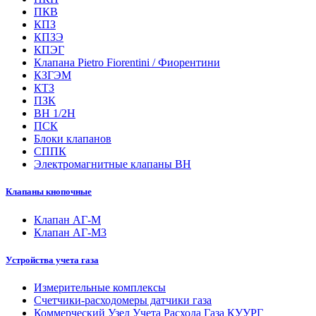
ПКВ
КПЗ
КПЗЭ
КПЭГ
Клапана Pietro Fiorentini / Фиорентини
КЗГЭМ
КТЗ
ПЗК
ВН 1/2Н
ПСК
Блоки клапанов
СППК
Электромагнитные клапаны ВН
Клапаны кнопочные
Клапан АГ-М
Клапан АГ-М3
Устройства учета газа
Измерительные комплексы
Счетчики-расходомеры датчики газа
Коммерческий Узел Учета Расхода Газа КУУРГ