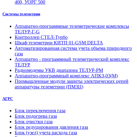
400, УОРГ 500
Системы телеметрии
Аппаратно-программные телеметрические комплексы
ТЕЛУР-Г-G
Контроллер СТЕЛ-Турбо
Шкаф телеметрии КИТП 01-GSM DELTA
Автоматизированная система учета объема природного
газа
Аппаратно - программный телеметрический комплекс
ТЕЛУР
Радиомодемы УКВ диапазона ТЕЛУР-РМ
Аппаратно-программный комплекс АПКЗ-03(М)
Промышленные модули защиты электрических цепей
аппаратуры телеметрии (ПМЗЦ)
АГРС
Блок переключения газа
Блок подогрева газа
Блок очистки газа
Блок редуцирования давления газа
Блок (узел) учета расхода газа