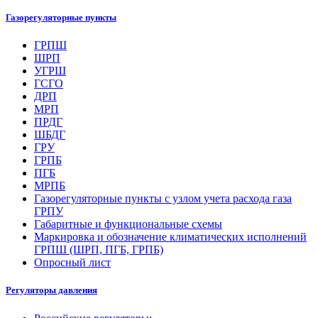
Газорегуляторные пункты
ГРПШ
ШРП
УГРШ
ГСГО
ДРП
МРП
ПРДГ
ШБДГ
ГРУ
ГРПБ
ПГБ
МРПБ
Газорегуляторные пункты с узлом учета расхода газа
ГРПУ
Габаритные и функциональные схемы
Маркировка и обозначение климатических исполнений
ГРПШ (ШРП, ПГБ, ГРПБ)
Опросный лист
Регуляторы давления