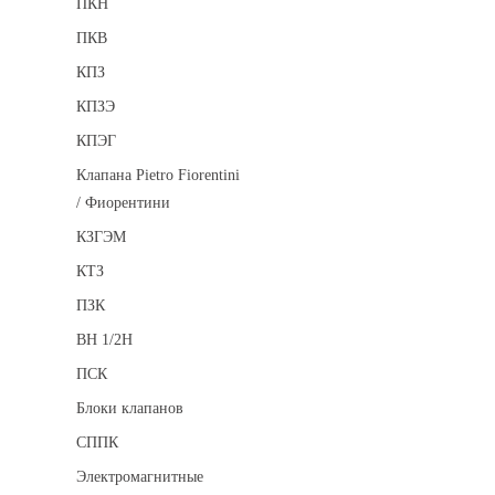
ПКН
ПКВ
КПЗ
КПЗЭ
КПЭГ
Клапана Pietro Fiorentini
/ Фиорентини
КЗГЭМ
КТЗ
ПЗК
ВН 1/2Н
ПСК
Блоки клапанов
СППК
Электромагнитные