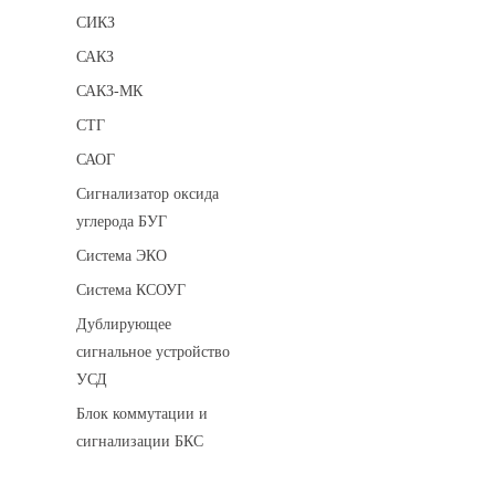
СИКЗ
САКЗ
САКЗ-МК
СТГ
САОГ
Сигнализатор оксида
углерода БУГ
Система ЭКО
Система КСОУГ
Дублирующее
сигнальное устройство
УСД
Блок коммутации и
сигнализации БКС