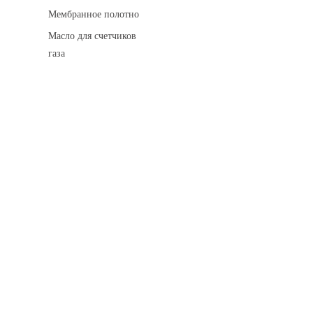
Мембранное полотно
Масло для счетчиков
газа
Искровые разделительные разрядники
Монтажные комплекты
Для транспортировки
Манометры и вакуумметры
Паспорта