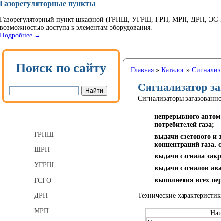
Газорегуляторные пункты
Газорегуляторный пункт шкафной (ГРПШ, УГРШ, ГРП, МРП, ДРП, ЭС-ГР
возможностью доступа к элементам оборудования.
Подробнее →
Поиск по сайту
Главная
»
Каталог
»
Сигнализ
Сигнализатор за
Сигнализаторы загазованн
Газорегуляторные пункты
непрерывного автома
потребителей газа;
ГРПШ
выдачи светового и 
концентраций газа, 
ШРП
выдачи сигнала закр
УГРШ
выдачи сигналов ава
выполнения всех пе
ГСГО
Технические характеристик
ДРП
МРП
Наи