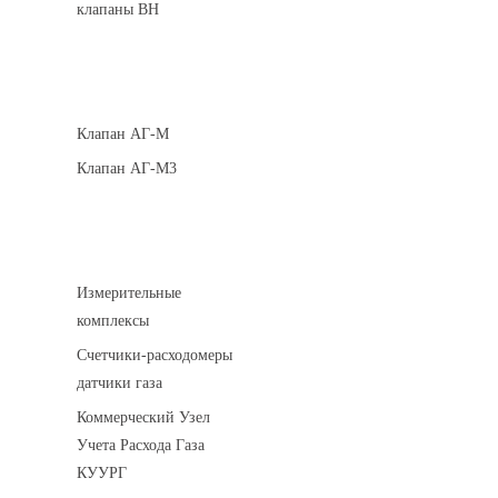
клапаны ВН
Клапаны кнопочные
Клапан АГ-М
Клапан АГ-М3
Устройства учета газа
Измерительные
комплексы
Счетчики-расходомеры
датчики газа
Коммерческий Узел
Учета Расхода Газа
КУУРГ