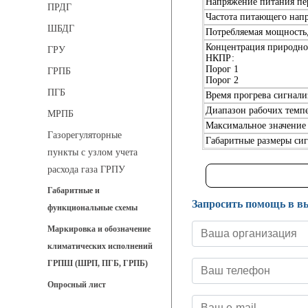
Напряжение питания пе
ПРДГ
Частота питающего нап
ШБДГ
Потребляемая мощность,
Концентрация природног
ГРУ
НКПР:
Порог 1
ГРПБ
Порог 2
ПГБ
Время прогрева сигнализ
Диапазон рабочих темпе
МРПБ
Максимальное значение 
Газорегуляторные
Габаритные размеры сиг
пункты с узлом учета
расхода газа ГРПУ
Габаритные и
Запросить помощь в в
функциональные схемы
Маркировка и обозначение
климатических исполнений
ГРПШ (ШРП, ПГБ, ГРПБ)
Опросный лист