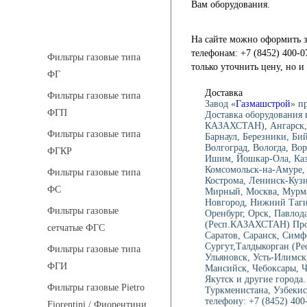
Вам оборудования.
Фильтры газовые
На сайте можно оформить з
телефонам: +7 (8452) 400-0
Фильтры газовые типа
только уточнить цену, но 
ФГ
Доставка
Фильтры газовые типа
Завод «
Газмашстрой
» п
ФГП
Доставка оборудования 
КАЗАХСТАН), Ангарск, 
Фильтры газовые типа
Барнаул, Березники, Би
Волгоград, Вологда, Вор
ФГКР
Ишим, Йошкар-Ола, Каза
Комсомольск-на-Амуре, 
Фильтры газовые типа
Кострома, Ленинск-Куз
ФС
Мирный, Москва, Мурма
Новгород, Нижний Тагил
Фильтры газовые
Оренбург, Орск, Павлод
(Респ.КАЗАХСТАН) Проко
сетчатые ФГС
Саратов, Саранск, Симф
Сургут,Талдыкорган (Ре
Фильтры газовые типа
Ульяновск, Усть-Илимск
ФГИ
Мансийск, Чебоксары, 
Якутск и другие города.
Фильтры газовые Pietro
Туркменистана, Узбекис
телефону: +7 (8452) 400-
Fiorentini / Фиорентини