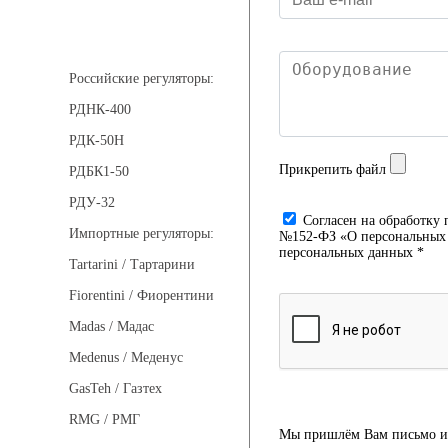
Регуляторы давления
Российские регуляторы:
РДНК-400
РДК-50Н
Прикрепить файл
РДБК1-50
РДУ-32
Cогласен на обработку 
Импортные регуляторы:
№152-ФЗ «О персональных д
персональных данных *
Tartarini / Тартарини
Fiorentini / Фиорентини
Madas / Мадас
Medenus / Меденус
GasTeh / Газтех
RMG / РМГ
Мы пришлём Вам письмо и 