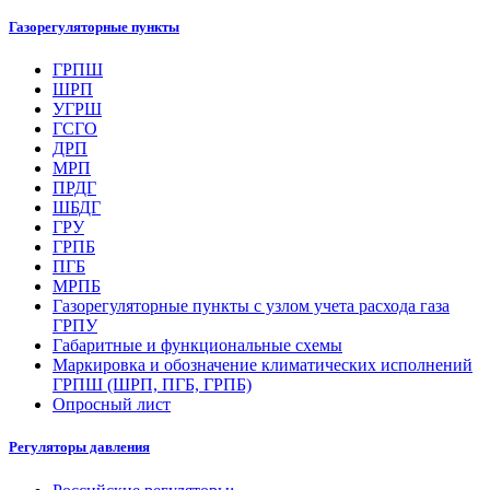
Газорегуляторные пункты
ГРПШ
ШРП
УГРШ
ГСГО
ДРП
МРП
ПРДГ
ШБДГ
ГРУ
ГРПБ
ПГБ
МРПБ
Газорегуляторные пункты с узлом учета расхода газа
ГРПУ
Габаритные и функциональные схемы
Маркировка и обозначение климатических исполнений
ГРПШ (ШРП, ПГБ, ГРПБ)
Опросный лист
Регуляторы давления