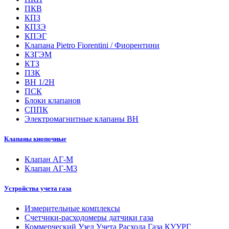
ПКВ
КПЗ
КПЗЭ
КПЭГ
Клапана Pietro Fiorentini / Фиорентини
КЗГЭМ
КТЗ
ПЗК
ВН 1/2Н
ПСК
Блоки клапанов
СППК
Электромагнитные клапаны ВН
Клапаны кнопочные
Клапан АГ-М
Клапан АГ-М3
Устройства учета газа
Измерительные комплексы
Счетчики-расходомеры датчики газа
Коммерческий Узел Учета Расхода Газа КУУРГ