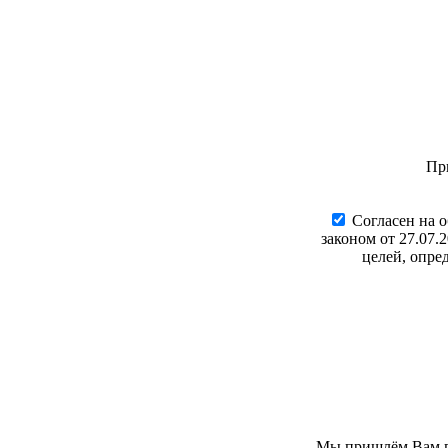
Пр
Cогласен на 
законом от 27.07.
целей, опре
Мы пришлём Вам пи