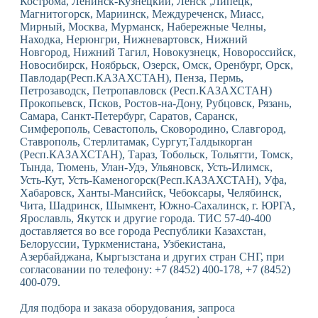
Кострома, Ленинск-Кузнецкий, Ленск ,Липецк,
Магнитогорск, Мариинск, Междуреченск, Миасс,
Мирный, Москва, Мурманск, Набережные Челны,
Находка, Нерюнгри, Нижневартовск, Нижний
Новгород, Нижний Тагил, Новокузнецк, Новороссийск,
Новосибирск, Ноябрьск, Озерск, Омск, Оренбург, Орск,
Павлодар(Респ.КАЗАХСТАН), Пенза, Пермь,
Петрозаводск, Петропавловск (Респ.КАЗАХСТАН)
Прокопьевск, Псков, Ростов-на-Дону, Рубцовск, Рязань,
Самара, Санкт-Петербург, Саратов, Саранск,
Симферополь, Севастополь, Сковородино, Славгород,
Ставрополь, Стерлитамак, Сургут,Талдыкорган
(Респ.КАЗАХСТАН), Тараз, Тобольск, Тольятти, Томск,
Тында, Тюмень, Улан-Удэ, Ульяновск, Усть-Илимск,
Усть-Кут, Усть-Каменогорск(Респ.КАЗАХСТАН), Уфа,
Хабаровск, Ханты-Мансийск, Чебоксары, Челябинск,
Чита, Шадринск, Шымкент, Южно-Сахалинск, г. ЮРГА,
Ярославль, Якутск и другие города. ТИС 57-40-400
доставляется во все города Республики Казахстан,
Белоруссии, Туркменистана, Узбекистана,
Азербайджана, Кыргызстана и других стран СНГ, при
согласовании по телефону: +7 (8452) 400-178, +7 (8452)
400-079.
Для подбора и заказа оборудования, запроса