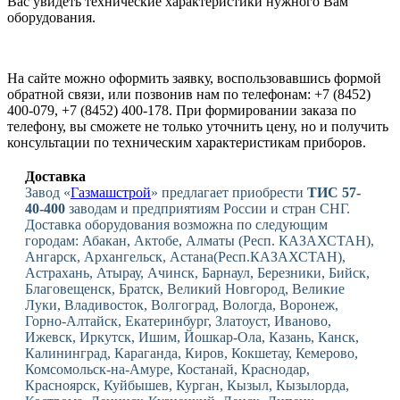
Вас увидеть технические характеристики нужного Вам
оборудования.
На сайте можно оформить заявку, воспользовавшись формой
обратной связи, или позвонив нам по телефонам: +7 (8452)
400-079, +7 (8452) 400-178. При формировании заказа по
телефону, вы сможете не только уточнить цену, но и получить
консультации по техническим характеристикам приборов.
Доставка
Завод «
Газмашстрой
» предлагает приобрести
ТИС 57-
40-400
заводам и предприятиям России и стран СНГ.
Доставка оборудования возможна по следующим
городам: Абакан, Актобе, Алматы (Респ. КАЗАХСТАН),
Ангарск, Архангельск, Астана(Респ.КАЗАХСТАН),
Астрахань, Атырау, Ачинск, Барнаул, Березники, Бийск,
Благовещенск, Братск, Великий Новгород, Великие
Луки, Владивосток, Волгоград, Вологда, Воронеж,
Горно-Алтайск, Екатеринбург, Златоуст, Иваново,
Ижевск, Иркутск, Ишим, Йошкар-Ола, Казань, Канск,
Калининград, Караганда, Киров, Кокшетау, Кемерово,
Комсомольск-на-Амуре, Костанай, Краснодар,
Красноярск, Куйбышев, Курган, Кызыл, Кызылорда,