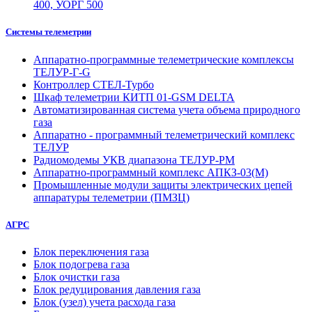
400, УОРГ 500
Системы телеметрии
Аппаратно-программные телеметрические комплексы
ТЕЛУР-Г-G
Контроллер СТЕЛ-Турбо
Шкаф телеметрии КИТП 01-GSM DELTA
Автоматизированная система учета объема природного
газа
Аппаратно - программный телеметрический комплекс
ТЕЛУР
Радиомодемы УКВ диапазона ТЕЛУР-РМ
Аппаратно-программный комплекс АПКЗ-03(М)
Промышленные модули защиты электрических цепей
аппаратуры телеметрии (ПМЗЦ)
АГРС
Блок переключения газа
Блок подогрева газа
Блок очистки газа
Блок редуцирования давления газа
Блок (узел) учета расхода газа