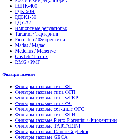
Российские регуляторы:
РДНК-400
РДК-50Н
РДБК1-50
РДУ-32
Импортные регуляторы:
Tartarini / Тартарини
Fiorentini / Фиорентини
Madas / Мадас
Medenus / Меденус
GasTeh / Газтех
RMG / РМГ
Фильтры газовые
Фильтры газовые типа ФГ
Фильтры газовые типа ФГП
Фильтры газовые типа ФГКР
Фильтры газовые типа ФС
Фильтры газовые сетчатые ФГС
Фильтры газовые типа ФГИ
Фильтры газовые Pietro Fiorentini / Фиорентини
Фильтры газовые TARTARINI
Фильтры газовые Danilo Guglielmi
Фильтры газовые GECA