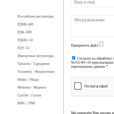
Регуляторы давления
Российские регуляторы:
РДНК-400
РДК-50Н
РДБК1-50
Прикрепить файл
РДУ-32
Импортные регуляторы:
Cогласен на обработку 
№152-ФЗ «О персональных д
Tartarini / Тартарини
персональных данных *
Fiorentini / Фиорентини
Madas / Мадас
Medenus / Меденус
GasTeh / Газтех
RMG / РМГ
Мы пришлём Вам письмо и 