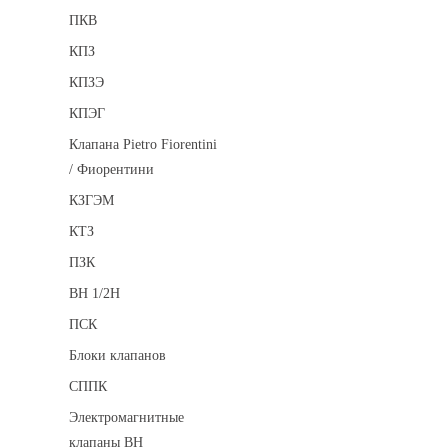
ПКВ
КПЗ
КПЗЭ
КПЭГ
Клапана Pietro Fiorentini
/ Фиорентини
КЗГЭМ
КТЗ
ПЗК
ВН 1/2Н
ПСК
Блоки клапанов
СППК
Электромагнитные
клапаны ВН