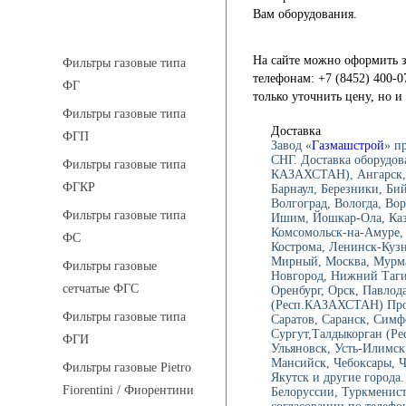
Вам оборудования.
Фильтры газовые
На сайте можно оформить з
Фильтры газовые типа
телефонам: +7 (8452) 400-0
ФГ
только уточнить цену, но 
Фильтры газовые типа
Доставка
ФГП
Завод «
Газмашстрой
» п
СНГ. Доставка оборудов
Фильтры газовые типа
КАЗАХСТАН), Ангарск, 
ФГКР
Барнаул, Березники, Би
Волгоград, Вологда, Вор
Фильтры газовые типа
Ишим, Йошкар-Ола, Каза
Комсомольск-на-Амуре, 
ФС
Кострома, Ленинск-Куз
Мирный, Москва, Мурма
Фильтры газовые
Новгород, Нижний Тагил
сетчатые ФГС
Оренбург, Орск, Павлод
(Респ.КАЗАХСТАН) Проко
Фильтры газовые типа
Саратов, Саранск, Симф
Сургут,Талдыкорган (Ре
ФГИ
Ульяновск, Усть-Илимск
Мансийск, Чебоксары, 
Фильтры газовые Pietro
Якутск и другие города.
Fiorentini / Фиорентини
Белоруссии, Туркменист