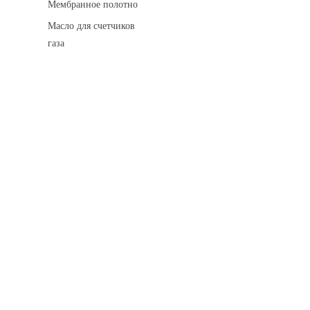
Мембранное полотно
Масло для счетчиков
газа
Искровые разделительные разрядники
Монтажные комплекты
Для транспортировки
Манометры и вакуумметры
Паспорта