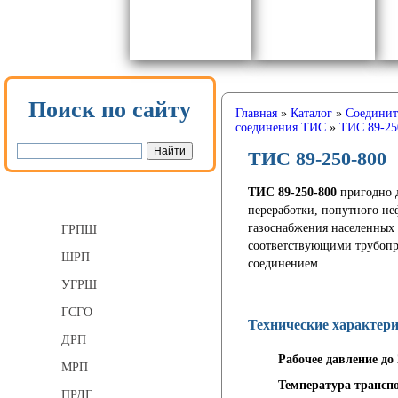
Поиск по сайту
Главная
»
Каталог
»
Соединит
соединения ТИС
»
ТИС 89-25
ТИС 89-250-800
ТИС 89-250-800
пригодно д
Газорегуляторные пункты
переработки, попутного неф
газоснабжения населенных
ГРПШ
соответствующими трубопр
ШРП
соединением.
УГРШ
ГСГО
Технические характер
ДРП
Рабочее давление до
МРП
Температура транспо
ПРДГ