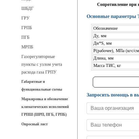
Сопротивление при 
ШБДГ
Основные параметры 
ГРУ
ГРПБ
Обозначение
Ду, мм
ПГБ
Дн*S, мм
МРПБ
Р(рабочее), МПа (кгс/см
Газорегуляторные
Длина, мм
пункты с узлом учета
Масса ТИС, кг
расхода газа ГРПУ
Габаритные и
функциональные схемы
Запросить помощь в в
Маркировка и обозначение
климатических исполнений
ГРПШ (ШРП, ПГБ, ГРПБ)
Опросный лист