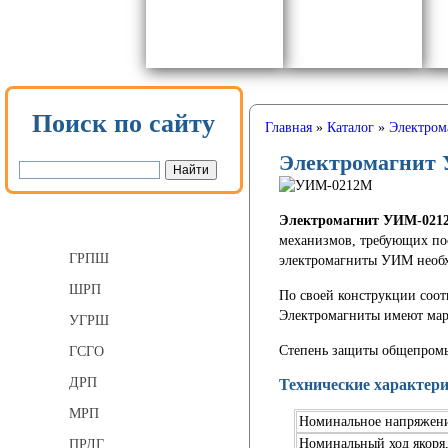
Поиск по сайту
Главная
»
Каталог
»
Электром
Электромагнит
Газорегуляторные пункты
Электромагнит УИМ-021
механизмов, требующих по
ГРПШ
электромагниты УИМ необх
ШРП
По своей конструкции соот
Электромагниты имеют мар
УГРШ
Степень защиты общепромы
ГСГО
ДРП
Технические характер
МРП
Номинальное напряжени
Номинальный ход якоря
ПРДГ