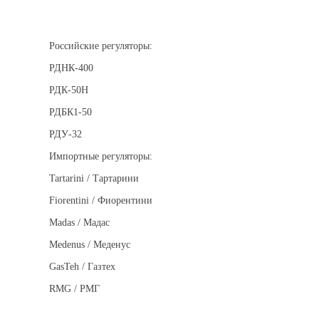
Регуляторы давления
Российские регуляторы:
РДНК-400
РДК-50Н
РДБК1-50
РДУ-32
Импортные регуляторы:
Tartarini / Тартарини
Fiorentini / Фиорентини
Madas / Мадас
Medenus / Меденус
GasTeh / Газтех
RMG / РМГ