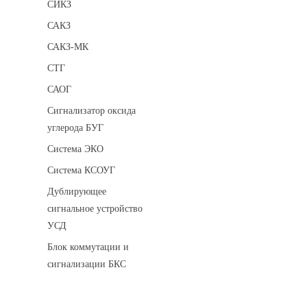
СИКЗ
САКЗ
САКЗ-МК
СТГ
САОГ
Сигнализатор оксида
углерода БУГ
Система ЭКО
Система КСОУГ
Дублирующее
сигнальное устройство
УСД
Блок коммутации и
сигнализации БКС