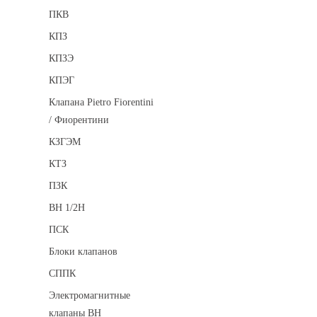
ПКВ
КПЗ
КПЗЭ
КПЭГ
Клапана Pietro Fiorentini
/ Фиорентини
КЗГЭМ
КТЗ
ПЗК
ВН 1/2Н
ПСК
Блоки клапанов
СППК
Электромагнитные
клапаны ВН