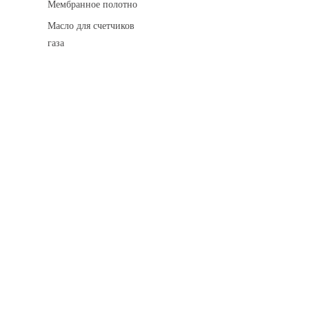
Мембранное полотно
Масло для счетчиков
газа
Искровые разделительные разрядники
Монтажные комплекты
Для транспортировки
Манометры и вакуумметры
Паспорта