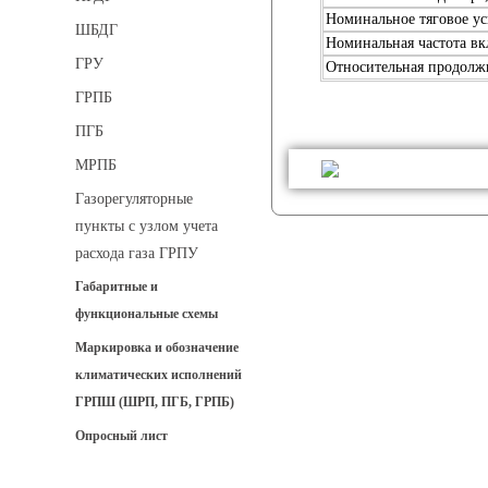
Номинальное тяговое ус
ШБДГ
Номинальная частота вк
ГРУ
Относительная продолж
ГРПБ
ПГБ
МРПБ
Газорегуляторные
пункты с узлом учета
расхода газа ГРПУ
Габаритные и
функциональные схемы
Маркировка и обозначение
климатических исполнений
ГРПШ (ШРП, ПГБ, ГРПБ)
Опросный лист