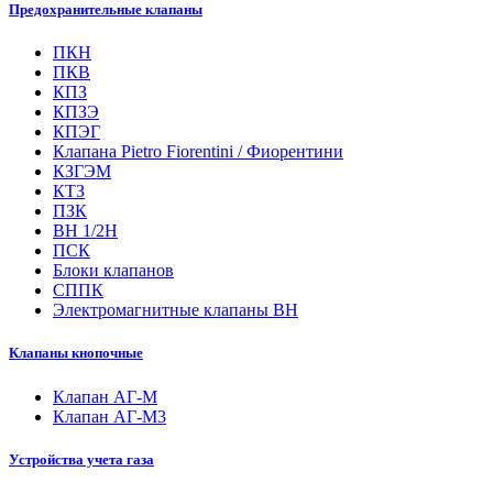
Предохранительные клапаны
ПКН
ПКВ
КПЗ
КПЗЭ
КПЭГ
Клапана Pietro Fiorentini / Фиорентини
КЗГЭМ
КТЗ
ПЗК
ВН 1/2Н
ПСК
Блоки клапанов
СППК
Электромагнитные клапаны ВН
Клапаны кнопочные
Клапан АГ-М
Клапан АГ-М3
Устройства учета газа