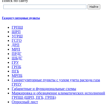
Поиск по сайту
Газорегуляторные пункты
ГРПШ
ШРП
УГРШ
ГСГО
ДРП
МРП
ПРДГ
ШБДГ
ГРУ
ГРПБ
ПГБ
МРПБ
Газорегуляторные пункты с узлом учета расхода газа
ГРПУ
Габаритные и функциональные схемы
Маркировка и обозначение климатических исполнений
ГРПШ (ШРП, ПГБ, ГРПБ)
Опросный лист