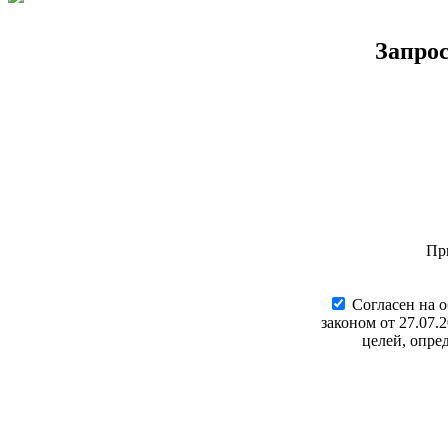
Запро
Пр
Cогласен на 
законом от 27.07.
целей, опре