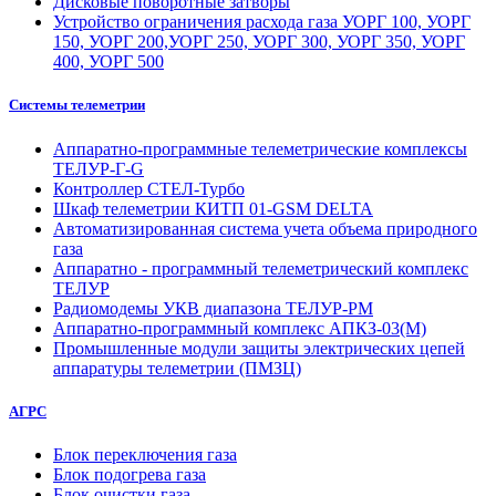
Дисковые поворотные затворы
Устройство ограничения расхода газа УОРГ 100, УОРГ
150, УОРГ 200,УОРГ 250, УОРГ 300, УОРГ 350, УОРГ
400, УОРГ 500
Системы телеметрии
Аппаратно-программные телеметрические комплексы
ТЕЛУР-Г-G
Контроллер СТЕЛ-Турбо
Шкаф телеметрии КИТП 01-GSM DELTA
Автоматизированная система учета объема природного
газа
Аппаратно - программный телеметрический комплекс
ТЕЛУР
Радиомодемы УКВ диапазона ТЕЛУР-РМ
Аппаратно-программный комплекс АПКЗ-03(М)
Промышленные модули защиты электрических цепей
аппаратуры телеметрии (ПМЗЦ)
АГРС
Блок переключения газа
Блок подогрева газа
Блок очистки газа