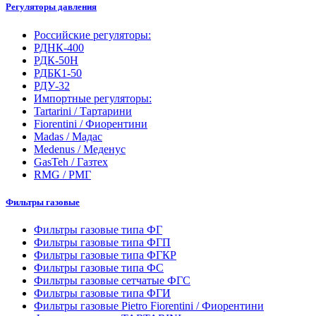
Регуляторы давления
Российские регуляторы:
РДНК-400
РДК-50Н
РДБК1-50
РДУ-32
Импортные регуляторы:
Tartarini / Тартарини
Fiorentini / Фиорентини
Madas / Мадас
Medenus / Меденус
GasTeh / Газтех
RMG / РМГ
Фильтры газовые
Фильтры газовые типа ФГ
Фильтры газовые типа ФГП
Фильтры газовые типа ФГКР
Фильтры газовые типа ФС
Фильтры газовые сетчатые ФГС
Фильтры газовые типа ФГИ
Фильтры газовые Pietro Fiorentini / Фиорентини