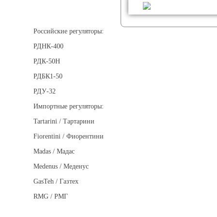
Регуляторы давления
Российские регуляторы:
РДНК-400
РДК-50Н
РДБК1-50
РДУ-32
Импортные регуляторы:
Tartarini / Тартарини
Fiorentini / Фиорентини
Madas / Мадас
Medenus / Меденус
GasTeh / Газтех
RMG / РМГ