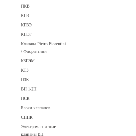
ПКВ
КПЗ
КПЗЭ
КПЭГ
Клапана Pietro Fiorentini
/ Фиорентини
КЗГЭМ
КТЗ
ПЗК
ВН 1/2Н
ПСК
Блоки клапанов
СППК
Электромагнитные
клапаны ВН