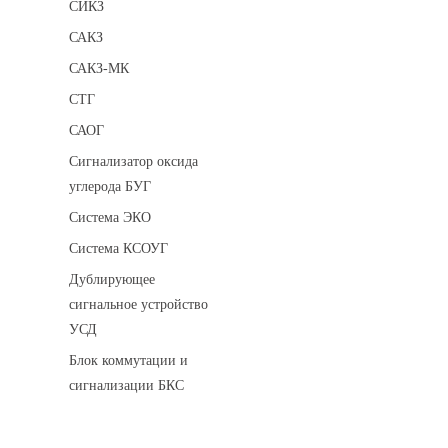
СИКЗ
САКЗ
САКЗ-МК
СТГ
САОГ
Сигнализатор оксида
углерода БУГ
Система ЭКО
Система КСОУГ
Дублирующее
сигнальное устройство
УСД
Блок коммутации и
сигнализации БКС