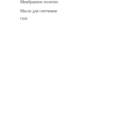
Мембранное полотно
Масло для счетчиков
газа
Искровые разделительные разрядники
Монтажные комплекты
Для транспортировки
Манометры и вакуумметры
Паспорта