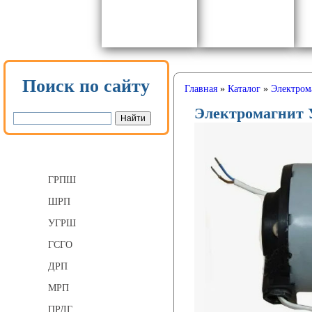
Поиск по сайту
Главная
»
Каталог
»
Электром
Электромагнит
Газорегуляторные пункты
ГРПШ
ШРП
УГРШ
ГСГО
ДРП
МРП
ПРДГ