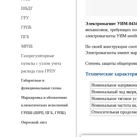
ШБДГ
ГРУ
Электромагнит УИМ-043
ГРПБ
механизмов, требующих по
электромагниты УИМ необх
ПГБ
МРПБ
По своей конструкции соот
Электромагниты имеют мар
Газорегуляторные
пункты с узлом учета
Степень защиты общепромы
расхода газа ГРПУ
Технические характер
Габаритные и
Номинальное напряжени
функциональные схемы
Номинальный ход якоря
Маркировка и обозначение
Номинальное тяговое ус
климатических исполнений
Номинальная частота вк
Относительная продолж
ГРПШ (ШРП, ПГБ, ГРПБ)
Опросный лист