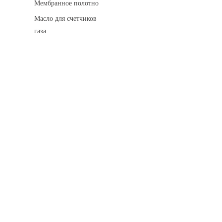
Мембранное полотно
Масло для счетчиков
газа
Искровые разделительные разрядники
Монтажные комплекты
Для транспортировки
Манометры и вакуумметры
Паспорта