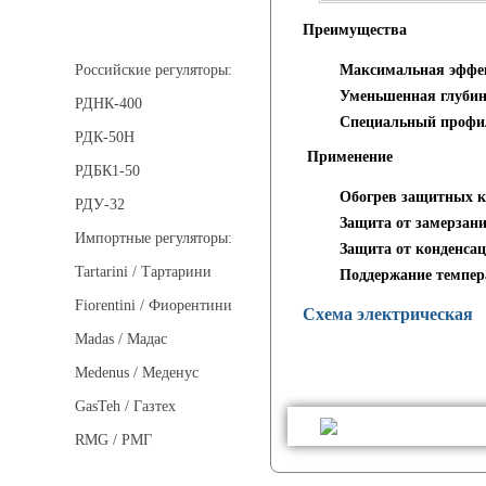
Регуляторы давления
Преимущества
Максимальная эффек
Российские регуляторы:
Уменьшенная глуби
РДНК-400
Специальный профил
РДК-50Н
Применение
РДБК1-50
Обогрев защитных к
РДУ-32
Защита от замерзан
Импортные регуляторы:
Защита от конденса
Tartarini / Тартарини
Поддержание темпер
Fiorentini / Фиорентини
Схема электрическая
Madas / Мадас
Medenus / Меденус
GasTeh / Газтех
RMG / РМГ