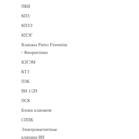
ПКВ
КПЗ
КПЗЭ
КПЭГ
Клапана Pietro Fiorentini
/ Фиорентини
КЗГЭМ
КТЗ
ПЗК
ВН 1/2Н
ПСК
Блоки клапанов
СППК
Электромагнитные
клапаны ВН