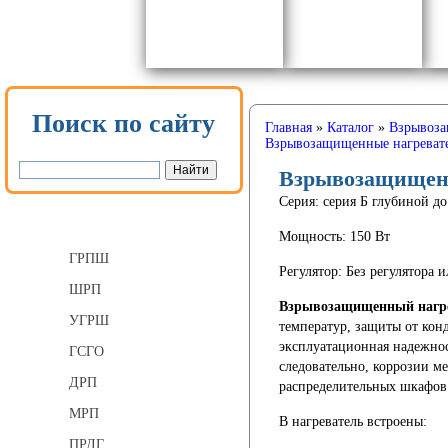
Поиск по сайту
Главная
»
Каталог
»
Взрывоза
Взрывозащищенные нагревате
Взрывозащищен
Серия: серия Б глубиной 
Газорегуляторные пункты
Мощность: 150 Вт
ГРПШ
Регулятор: Без регулятора
ШРП
Взрывозащищенный нагр
УГРШ
температур, защиты от кон
эксплуатационная надежнос
ГСГО
следовательно, коррозии м
ДРП
распределительных шкафов
МРП
В нагреватель встроены:
ПРДГ