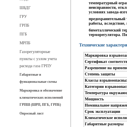
температурный огран
неисправности, откл
ШБДГ
условиях завода-изг
ГРУ
предохранительный 
работы, вследствие,
ГРПБ
биметаллический те
ПГБ
терморегулятора. По
МРПБ
Технические характер
Газорегуляторные
Маркировка взрывоз
пункты с узлом учета
Сертификат соответст
расхода газа ГРПУ
Разрешение на примен
Степень защиты
Габаритные и
Классы взрывоопасных
функциональные схемы
Категории взрывоопас
Маркировка и обозначение
Температура окружаю
климатических исполнений
Мощность
ГРПШ (ШРП, ПГБ, ГРПБ)
Номинальное напряже
Срок эксплуатации
Опросный лист
Климатическое исполн
Габаритные размеры