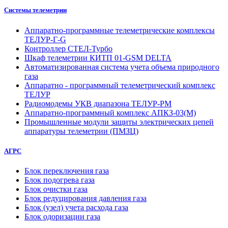
Системы телеметрии
Аппаратно-программные телеметрические комплексы
ТЕЛУР-Г-G
Контроллер СТЕЛ-Турбо
Шкаф телеметрии КИТП 01-GSM DELTA
Автоматизированная система учета объема природного
газа
Аппаратно - программный телеметрический комплекс
ТЕЛУР
Радиомодемы УКВ диапазона ТЕЛУР-РМ
Аппаратно-программный комплекс АПКЗ-03(М)
Промышленные модули защиты электрических цепей
аппаратуры телеметрии (ПМЗЦ)
АГРС
Блок переключения газа
Блок подогрева газа
Блок очистки газа
Блок редуцирования давления газа
Блок (узел) учета расхода газа
Блок одоризации газа