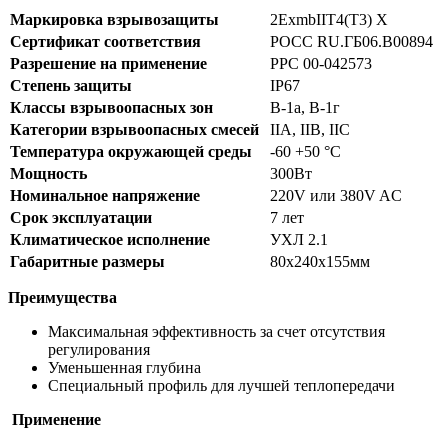
Маркировка взрывозащиты
2ExmbIIT4(T3) X
Сертификат соответствия
РОСС RU.ГБ06.B00894
Разрешение на применение
РРС 00-042573
Степень защиты
IP67
Классы взрывоопасных зон
В-1а, В-1г
Категории взрывоопасных смесей
IIA, IIB, IIC
Температура окружающей среды
-60 +50 °C
Мощность
300Вт
Номинальное напряжение
220V или 380V AC
Срок эксплуатации
7 лет
Климатическое исполнение
УХЛ 2.1
Габаритные размеры
80x240x155мм
Преимущества
Максимальная эффективность за счет отсутствия
регулирования
Уменьшенная глубина
Специальный профиль для лучшей теплопередачи
Применение