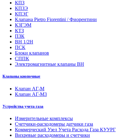
КПЗ
КПЗЭ
КПЭГ
Клапана Pietro Fiorentini / Фиорентини
КЗГЭМ
КТЗ
ПЗК
ВН 1/2Н
ПСК
Блоки клапанов
СППК
Электромагнитные клапаны ВН
Клапаны кнопочные
Клапан АГ-М
Клапан АГ-М3
Устройства учета газа
Измерительные комплексы
Счетчики-расходомеры датчики газа
Коммерческий Узел Учета Расхода Газа КУУРГ
Вихревые расходомеры и счетчики