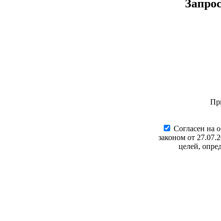
Запро
Пр
Cогласен на 
законом от 27.07.
целей, опре