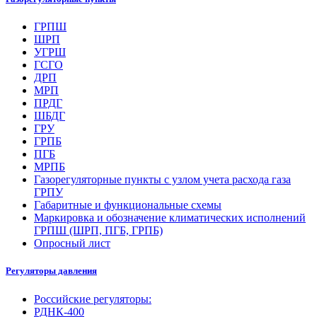
ГРПШ
ШРП
УГРШ
ГСГО
ДРП
МРП
ПРДГ
ШБДГ
ГРУ
ГРПБ
ПГБ
МРПБ
Газорегуляторные пункты с узлом учета расхода газа
ГРПУ
Габаритные и функциональные схемы
Маркировка и обозначение климатических исполнений
ГРПШ (ШРП, ПГБ, ГРПБ)
Опросный лист
Регуляторы давления
Российские регуляторы:
РДНК-400